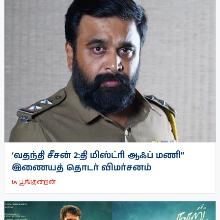
‘வதந்தி சீசன் 2:தி மிஸ்ட்ரி ஆஃப் மணி”
இணையத் தொடர் விமர்சனம்
by
பூங்குன்றன்