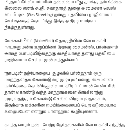
பிரதமர் கீர் ஸ்டார்மரின் தலைமை மீது தமக்கு நம்பிக்கை
இல்லை எனக் கூறி, சுகாதாரத் துறை அமைச்சர் வெஸ்
ஸ்ட்ரீட்டிங் (Wes Streeting) தனது பதவியை ராஜினாமா
செய்ததைத் தொடர்ந்து இந்த அதிரடி மாற்றம்
நிகழ்ந்துள்ளது.
மேக்கர்ஃபீல்ட் (Makerfield) தொகுதியின் லேபர் கட்சி
நாடாளுமன்ற உறுப்பினர் ஜோஷ் சைமன்ஸ், பர்ன்ஹாம்
அங்கு போட்டியிடுவதற்கு வசதியாகத் தனது பதவியை
ராஜினாமா செய்ய முன்வந்துள்ளார்.
“நாட்டின் தற்போதைய சூழலில் பர்ன்ஹாம் ஒரு
மாற்றத்தைக் கொண்டு வர முடியும்” என்று சைமன்ஸ்
நம்பிக்கை தெரிவித்துள்ளார். கிரேட்டர் மான்செஸ்டரில்
தான் கொண்டு வந்த மாற்றங்களை இங்கிலாந்து
முழுவதற்கும் கொண்டு செல்ல விரும்புவதாகவும்,
இதற்காக மக்களின் நம்பிக்கையைப் பெற கடுமையாக
உழைப்பேன் என்றும் பர்ன்ஹாம் கூறியுள்ளார்.
கடந்த வாரம் நடைபெற்ற தேர்தல்களில் லேபர் கட்சி சந்தித்த