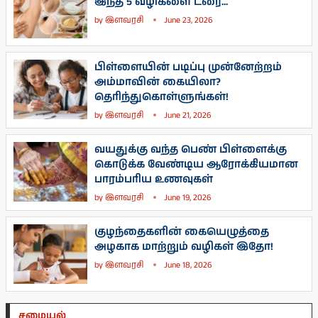
இந்த 5 வழிகளை ட்ரை...
by
இளவரசி
June 23, 2026
பிள்ளையின் படிப்பு முன்னேற்றம்
அம்மாவின் கையிலா?
தெரிந்துகொள்ளுங்கள்!
by
இளவரசி
June 21, 2026
வயதுக்கு வந்த பெண் பிள்ளைக்கு
கொடுக்க வேண்டிய ஆரோக்கியமான
பாரம்பரிய உணவுகள்
by
இளவரசி
June 19, 2026
குழந்தைகளின் கையெழுத்தை
அழகாக மாற்றும் வழிகள் இதோ!
by
இளவரசி
June 18, 2026
சமையல்