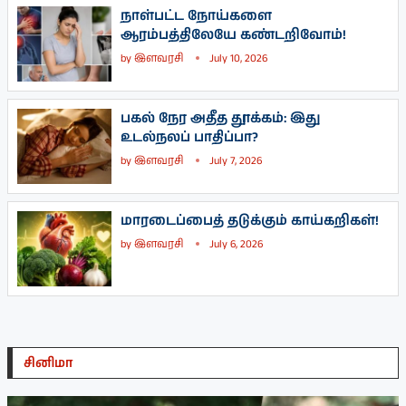
நாள்பட்ட நோய்களை
ஆரம்பத்திலேயே கண்டறிவோம்!
by
இளவரசி
July 10, 2026
பகல் நேர அதீத தூக்கம்: இது
உடல்நலப் பாதிப்பா?
by
இளவரசி
July 7, 2026
மாரடைப்பைத் தடுக்கும் காய்கறிகள்!
by
இளவரசி
July 6, 2026
சினிமா