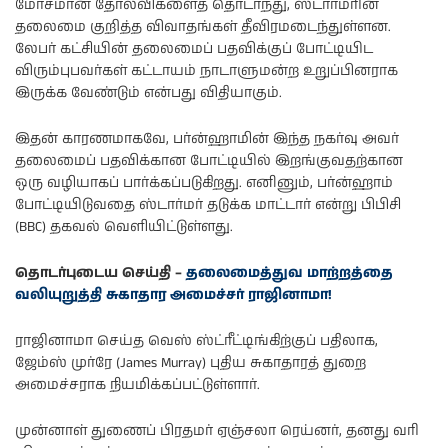
மோசமான தோல்விகளைத் தொடர்ந்து, ஸ்டார்மரின்
தலைமை குறித்த விவாதங்கள் தீவிரமடைந்துள்ளன.
லேபர் கட்சியின் தலைமைப் பதவிக்குப் போட்டியிட
விரும்புபவர்கள் கட்டாயம் நாடாளுமன்ற உறுப்பினராக
இருக்க வேண்டும் என்பது விதியாகும்.
இதன் காரணமாகவே, பர்ன்ஹாமின் இந்த நகர்வு அவர்
தலைமைப் பதவிக்கான போட்டியில் இறங்குவதற்கான
ஒரு வழியாகப் பார்க்கப்படுகிறது. எனினும், பர்ன்ஹாம்
போட்டியிடுவதை ஸ்டார்மர் தடுக்க மாட்டார் என்று பிபிசி
(BBC) தகவல் வெளியிட்டுள்ளது.
தொடர்புடைய செய்தி –
தலைமைத்துவ மாற்றத்தை
வலியுறுத்தி சுகாதார அமைச்சர் ராஜினாமா!
ராஜினாமா செய்த வெஸ் ஸ்ட்ரீட்டிங்கிற்குப் பதிலாக,
ஜேம்ஸ் முர்ரே (James Murray) புதிய சுகாதாரத் துறை
அமைச்சராக நியமிக்கப்பட்டுள்ளார்.
முன்னாள் துணைப் பிரதமர் ஏஞ்சலா ரெய்னர், தனது வரி