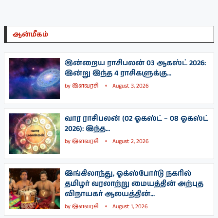
ஆன்மீகம்
இன்றைய ராசிபலன் 03 ஆகஸ்ட் 2026:
இன்று இந்த 4 ராசிகளுக்கு...
by
இளவரசி
August 3, 2026
வார ராசிபலன் (02 ஓகஸ்ட் – 08 ஓகஸ்ட்
2026): இந்த...
by
இளவரசி
August 2, 2026
இங்கிலாந்து, ஓக்ஸ்போர்டு நகரில்
தமிழர் வரலாற்று மையத்தின் அற்புத
விநாயகர் ஆலயத்தின்...
by
இளவரசி
August 1, 2026