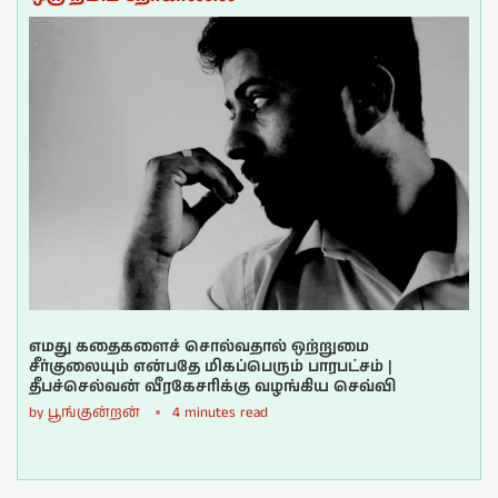
எமது கதைகளைச் சொல்வதால் ஒற்றுமை
சீர்குலையும் என்பதே மிகப்பெரும் பாரபட்சம் |
தீபச்செல்வன் வீரகேசரிக்கு வழங்கிய செவ்வி
by
பூங்குன்றன்
4 minutes read