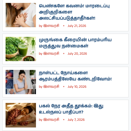
பெண்களே கவனம்! மாரடைப்பு
அறிகுறிகளை
அலட்சியப்படுத்தாதீர்கள்!
by
இளவரசி
July 21, 2026
முருங்கை கீரையின் பாரம்பரிய
மருத்துவ நன்மைகள்
by
இளவரசி
July 20, 2026
நாள்பட்ட நோய்களை
ஆரம்பத்திலேயே கண்டறிவோம்!
by
இளவரசி
July 10, 2026
பகல் நேர அதீத தூக்கம்: இது
உடல்நலப் பாதிப்பா?
by
இளவரசி
July 7, 2026