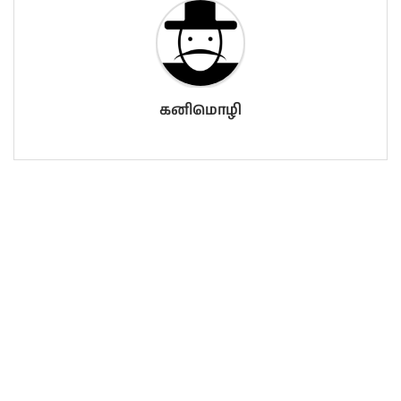
கனிமொழி