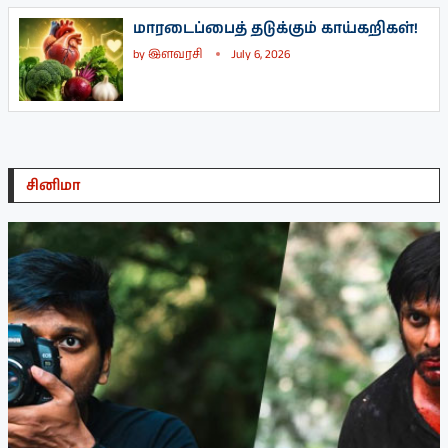
மாரடைப்பைத் தடுக்கும் காய்கறிகள்!
by
இளவரசி
July 6, 2026
சினிமா