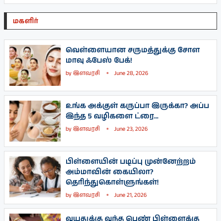
மகளிர்
வெள்ளையான சருமத்துக்கு சோள
மாவு ஃபேஸ் பேக்!
by
இளவரசி
June 28, 2026
உங்க அக்குள் கருப்பா இருக்கா? அப்ப
இந்த 5 வழிகளை ட்ரை...
by
இளவரசி
June 23, 2026
பிள்ளையின் படிப்பு முன்னேற்றம்
அம்மாவின் கையிலா?
தெரிந்துகொள்ளுங்கள்!
by
இளவரசி
June 21, 2026
வயதுக்கு வந்த பெண் பிள்ளைக்கு