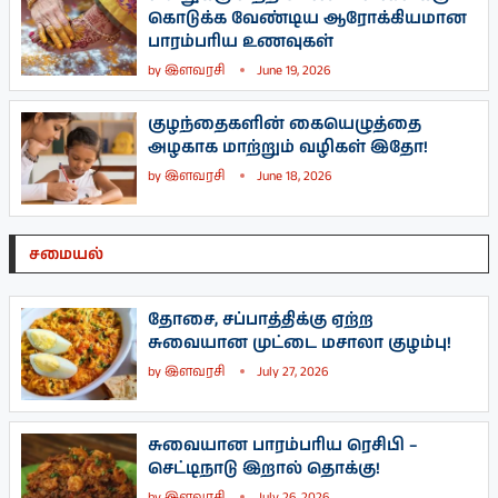
கொடுக்க வேண்டிய ஆரோக்கியமான
பாரம்பரிய உணவுகள்
by
இளவரசி
June 19, 2026
குழந்தைகளின் கையெழுத்தை
அழகாக மாற்றும் வழிகள் இதோ!
by
இளவரசி
June 18, 2026
சமையல்
தோசை, சப்பாத்திக்கு ஏற்ற
சுவையான முட்டை மசாலா குழம்பு!
by
இளவரசி
July 27, 2026
சுவையான பாரம்பரிய ரெசிபி –
செட்டிநாடு இறால் தொக்கு!
by
இளவரசி
July 26, 2026