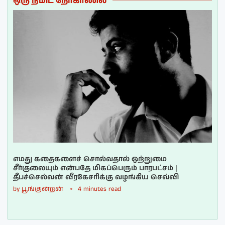
ஒரு நிமிட நேர்காணல்
எமது கதைகளைச் சொல்வதால் ஒற்றுமை
சீர்குலையும் என்பதே மிகப்பெரும் பாரபட்சம் |
தீபச்செல்வன் வீரகேசரிக்கு வழங்கிய செவ்வி
by
பூங்குன்றன்
4 minutes read