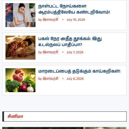
நாள்பட்ட நோய்களை
ஆரம்பத்திலேயே கண்டறிவோம்!
by
இளவரசி
July 10, 2026
பகல் நேர அதீத தூக்கம்: இது
உடல்நலப் பாதிப்பா?
by
இளவரசி
July 7, 2026
மாரடைப்பைத் தடுக்கும் காய்கறிகள்!
by
இளவரசி
July 6, 2026
சினிமா