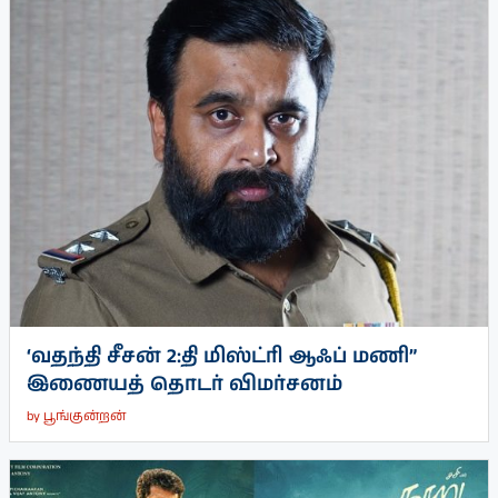
‘வதந்தி சீசன் 2:தி மிஸ்ட்ரி ஆஃப் மணி”
இணையத் தொடர் விமர்சனம்
by
பூங்குன்றன்