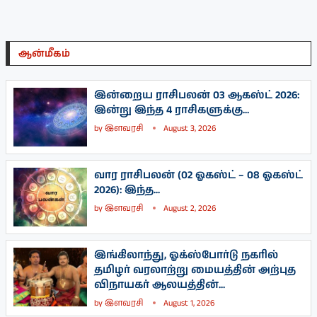
ஆன்மீகம்
இன்றைய ராசிபலன் 03 ஆகஸ்ட் 2026:
இன்று இந்த 4 ராசிகளுக்கு...
by
இளவரசி
August 3, 2026
வார ராசிபலன் (02 ஓகஸ்ட் – 08 ஓகஸ்ட்
2026): இந்த...
by
இளவரசி
August 2, 2026
இங்கிலாந்து, ஓக்ஸ்போர்டு நகரில்
தமிழர் வரலாற்று மையத்தின் அற்புத
விநாயகர் ஆலயத்தின்...
by
இளவரசி
August 1, 2026