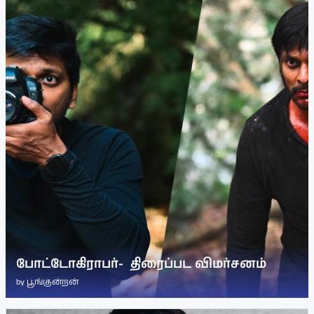
போட்டோகிராபர்- ‌ திரைப்பட விமர்சனம்
by
பூங்குன்றன்