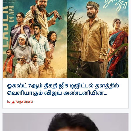
ஓகஸ்ட் 7ஆம் திகதி ஜீ 5 டிஜிட்டல் தளத்தில்
வெளியாகும் விஜய் அண்டனியின்...
by
பூங்குன்றன்