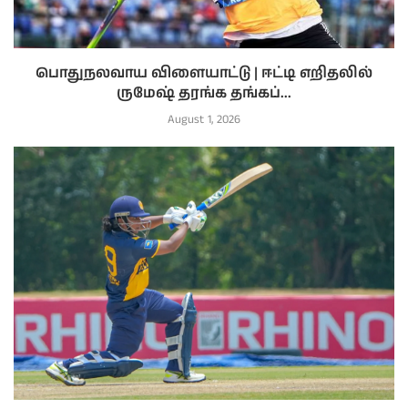
பொதுநலவாய விளையாட்டு | ஈட்டி எறிதலில்
ருமேஷ் தரங்க தங்கப்...
August 1, 2026