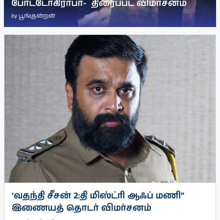
போட்டோகிராபர்- ‌ திரைப்பட விமர்சனம்
by
பூங்குன்றன்
‘வதந்தி சீசன் 2:தி மிஸ்ட்ரி ஆஃப் மணி”
இணையத் தொடர் விமர்சனம்