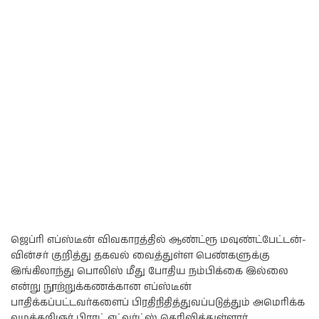
ஜெப்ரி எப்ஸ்டீன் விவகாரத்தில் ஆண்ட்ரூ மவுண்ட்பேட்டன்-
வின்சர் குறித்து தகவல் வைத்துள்ள பெண்களுக்கு
இங்கிலாந்து பொலிஸ் மீது போதிய நம்பிக்கை இல்லை
என்று நூற்றுக்கணக்கான எப்ஸ்டீன்
பாதிக்கப்பட்டவர்களைப் பிரதிநிதித்துவப்படுத்தும் அமெரிக்க
வழக்கறிஞர் பிராட் எட்வர்ட்ஸ் தெரிவித்துள்ளார்.