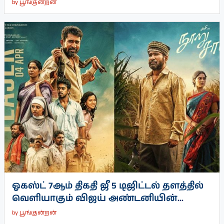
by
பூங்குன்றன்
ஓகஸ்ட் 7ஆம் திகதி ஜீ 5 டிஜிட்டல் தளத்தில்
வெளியாகும் விஜய் அண்டனியின்...
by
பூங்குன்றன்