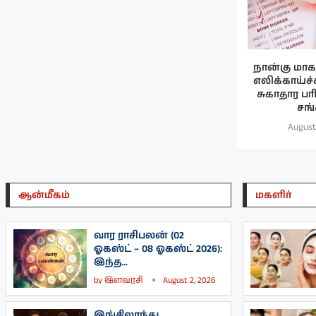
நான்கு மா
எலிக்காய்ச்
சுகாதார ப
சங்க
August
ஆன்மீகம்
மகளிர்
வார ராசிபலன் (02
ஓகஸ்ட் – 08 ஓகஸ்ட் 2026):
இந்த...
by
இளவரசி
August 2, 2026
இங்கிலாந்து,