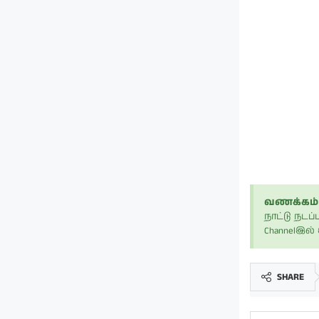
வணக்கம் 
நாட்டு நட
Channelஇல
SHARE