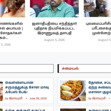
காணங்களில்
ஜனாதிபதியை சந்தித்தார்
புலமைப்பரிசில
சல் அபாயம் |
புதிதாக நியமிக்கப்பட்ட
பரீட்சைக்
ரிசோதகர்கள்
இராணுவத் தளபதி
முன்னேற்
ம்...
August 5, 2026
August 5
 5, 2026
சமையல்
வெள்ளையான
தோசை, சப்பா
சருமத்துக்கு சோள மாவு
ஏற்ற சுவை
ஃபேஸ் பேக்!
மசாலா குழம்
by
இளவரசி
June 28, 2026
by
இளவரசி
உங்க அக்குள் கருப்பா
சுவையான ப