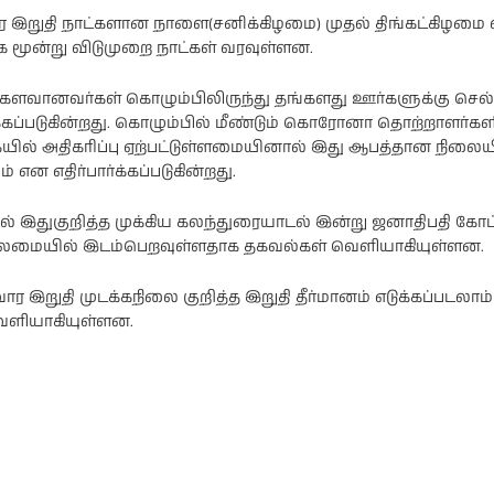
ார இறுதி நாட்களான நாளை(சனிக்கிழமை) முதல் திங்கட்கிழம
க மூன்று விடுமுறை நாட்கள் வரவுள்ளன.
ளவானவர்கள் கொழும்பிலிருந்து தங்களது ஊர்களுக்கு செல்ல
்க்கப்படுகின்றது. கொழும்பில் மீண்டும் கொரோனா தொற்றாளர்கள
ி
நடிகை ராஷி
நடிகை
ில் அதிகரிப்பு ஏற்பட்டுள்ளமையினால் இது ஆபத்தான நில
கண்ணாவின்
பிரணிதாவின்
ப்பு
புகைப்படத்தொகுப்பு
புகைப்படத்தொகுப்பு
் என எதிர்பார்க்கப்படுகின்றது.
் இதுகுறித்த முக்கிய கலந்துரையாடல் இன்று ஜனாதிபதி கோ
ைமையில் இடம்பெறவுள்ளதாக தகவல்கள் வெளியாகியுள்ளன.
ர இறுதி முடக்கநிலை குறித்த இறுதி தீர்மானம் எடுக்கப்படலாம
ெளியாகியுள்ளன.