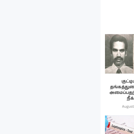
குட்ட
தங்கத்துர
அமைப்பத
நீக
August