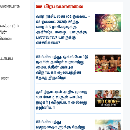
பிரபலமானவை
ை வரையாக
வார ராசிபலன் (02 ஓகஸ்ட் –
08 ஓகஸ்ட் 2026): இந்த
க்கூடும்
வாரம் 5 ராசிகளுக்கு
அதிர்ஷ்ட மழை… யாருக்கு
ின்
பணவரவு? யாருக்கு
ையினை
எச்சரிக்கை?
இங்கிலாந்து, ஓக்ஸ்போர்டு
ட்டாபய
நகரில் தமிழர் வரலாற்று
மையத்தின் அற்புத
விநாயகர் ஆலயத்தின்
தேர்த் திருவிழா
் என
தமிழ்நாட்டில் அதிக முறை
100 கோடி வசூல் செய்த
நடிகர் | விஜய்யா அல்லது
ரஜினியா
இங்கிலாந்து
குழந்தைகளுக்கு நேற்று