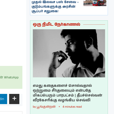
முதல் இலவச பஸ் சேவை –
குடும்பங்களுக்கு அரசின்
சூப்பர் சலுகை!
ஒரு நிமிட நேர்காணல்
் WhatsApp
எமது கதைகளைச் சொல்வதால்
ஒற்றுமை சீர்குலையும் என்பதே
மிகப்பெரும் பாரபட்சம் | தீபச்செல்வன்
din
வீரகேசரிக்கு வழங்கிய செவ்வி
by
பூங்குன்றன்
4 minutes read