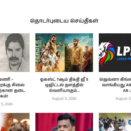
தொடர்புடைய செய்திகள்
ிமணி –
ஓகஸ்ட் 7ஆம் திகதி ஜீ 5
ஜெவ்னா கிங
ைக்கு சிலை
டிஜிட்டல் தளத்தில்
வாங்கியது AN
ற்கான தடை
வெளியாகும்...
AB :.
்கம்!
August 5, 2026
August 5
 5, 2026