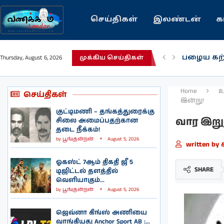
செய்திகள்
இலண்டன்
க
பழைய கற
Thursday, August 6, 2026
முக்கிய செய்திகள்
இந்தியவர
கவிதை |
காசாவில் 
நல்ல சில
பிரித்தானி
இலங்கையில
இலண்டனில
Home
உ
செய்திகள்
இன்று!
குட்டிமணி – தங்கத்துரைக்கு
வார இறு
சிலை அமைப்பதற்கான
தடை நீக்கம்!
by
பூங்குன்றன்
August 5, 2026
written by
ஓகஸ்ட் 7ஆம் திகதி ஜீ 5
SHARE
டிஜிட்டல் தளத்தில்
வெளியாகும்...
by
பூங்குன்றன்
August 5, 2026
ஜெவ்னா கிங்ஸ் அணியை
வாங்கியது Anchor Sport AB :...