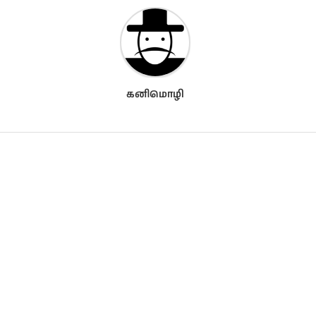
கனிமொழி