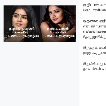
குறிப்பாக வ
தொடர்ச்சியா
இதனால் அதிக
என எதிர்பார
நடிகை ருக்மணி
நடிகை வாணி
நடிகை ருக்மண
எண்ணிக்கைய
வசந்தின்
போஜனின்
வசந்த்தின்
பு
புகைப்படத்தொகுப்பு
புகைப்படத்தொகுப்பு
புகைப்படத்தொகு
தோற்றுவிக்கும
இந்தநிலையில
ராஜபக்ஷ தல
இதன்போது வா
தகவல்கள் வ