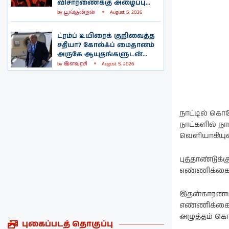
விசாரணைக்கு அழைப்பு...
by
பூங்குன்றன்
August 5, 2026
ட்ரம்ப் உயிரைக் குறிவைத்த
சதியா? கோல்ஃப் மைதானம்
அருகே ஆயுதங்களுடன்...
by
இளவரசி
August 5, 2026
நாட்டில் கொர
நாட்களில் ந
வெளியாகியு
புத்தாண்டுக
எண்ணிக்கையில
இதன்காரணமா
எண்ணிக்கையின
அழுத்தம் கொட
புகைப்படத் தொகுப்பு