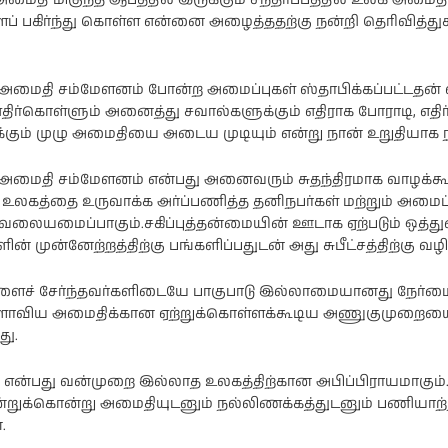
ைப் பகிர்ந்து கொள்ள என்னை அழைத்ததற்கு நன்றி தெரிவித்துக
மைதி சம்மேளனம் போன்ற அமைப்புகள் ஸ்தாபிக்கப்பட்டதன
ி
நடிகை ராஷி
நடிகை
திர்கொள்ளும் அனைத்து சவால்களுக்கும் எதிராக போராடி, எதிர்
கண்ணாவின்
பிரணிதாவின்
ர்க்கும் முழு அமைதியை அடைய முடியும் என்று நான் உறுதியாக ந
ப்பு
புகைப்படத்தொகுப்பு
புகைப்படத்தொகுப்பு
மைதி சம்மேளனம் என்பது அனைவரும் சுதந்திரமாக வாழக்கூ
கத்தை உருவாக்க அர்ப்பணித்த தனிநபர்கள் மற்றும் அமைப்
ையமைப்பாகும்.சகிப்புத்தன்மையின் ஊடாக ஏற்படும் ஒத்து
் முன்னேற்றத்திற்கு பங்களிப்பதுடன் அது சுபீட்சத்திற்கு வழி
ளைச் சேர்ந்தவர்களிடையே பாகுபாடு இல்லாமையானது நேர்ம
களாவிய அமைதிக்கான ஏற்றுக்கொள்ளக்கூடிய அணுகுமுறைய
து.
ன்பது வன்முறை இல்லாத உலகத்திற்கான அபிப்பிராயமாகும்.
்றுக்கொன்று அமைதியுடனும் நல்லிணக்கத்துடனும் பணியாற
.