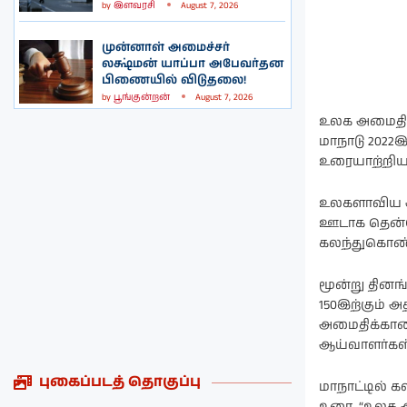
by
இளவரசி
August 7, 2026
முன்னாள் அமைச்சர்
லக்ஷ்மன் யாப்பா அபேவர்தன
பிணையில் விடுதலை!
by
பூங்குன்றன்
August 7, 2026
உலக அமைதி 
மாநாடு 2022இ
உரையாற்றிய ப
உலகளாவிய அ
ஊடாக தென்க
கலந்துகொண்டு
மூன்று தினங
150இற்கும் 
அமைதிக்கான
ஆய்வாளர்கள
புகைப்படத் தொகுப்பு
மாநாட்டில் க
உரை, “உலக அம