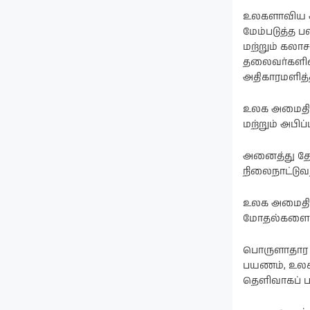
உலகளாவிய அ
மேம்படுத்த 
மற்றும் கலா
தலைவர்களின்
அதிகாரமளித
உலக அமைதி என
மற்றும் அபிப
அனைத்து தேச
நிலைநாட்டுவத
உலக அமைதிய
மோதல்களையும
பொருளாதார வள
பயணம், உலக 
தெளிவாகப் ப