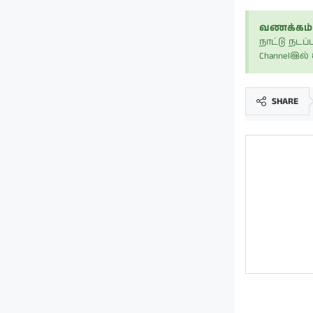
வணக்கம் 
நாட்டு நட
Channelஇல
SHARE