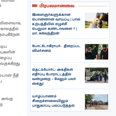
பிரபலமானவை
்
இளைஞர்களுக்கான
பொன்னான வாய்ப்பு | பால்
் விளைவாக,
உற்பத்தியில் எழுச்சி
பெறுமா கண்டாவளை ? |
காலத்தில்
மா. சுவேந்திரன்
ம்புகிறேன்.
போட்டோகிராபர்- ‌ திரைப்பட
டிய
விமர்சனம்
புகளின்
ழைப்பு
வகுக்கிறது.
தெட்ஃபோர்ட்: அகதிகள்
எதிர்ப்பு போராட்டத்தில்
ையான நீதி
வன்முறை – மேலும் பலர்
ை
கைது!
யாழ்ப்பாணம்
 அங்கு
சிறைச்சாலையிலும்
்ற
பாதுகாப்பு பலப்படுத்தல்