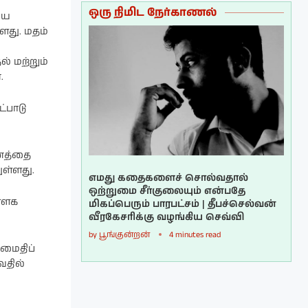
ஒரு நிமிட நேர்காணல்
யை
ளது. மதம்
் மற்றும்
.
்பாடு
ானத்தை
ுள்ளது.
எமது கதைகளைச் சொல்வதால்
ஒற்றுமை சீர்குலையும் என்பதே
்ளக
மிகப்பெரும் பாரபட்சம் | தீபச்செல்வன்
வீரகேசரிக்கு வழங்கிய செவ்வி
by
பூங்குன்றன்
4 minutes read
அமைதிப்
வதில்