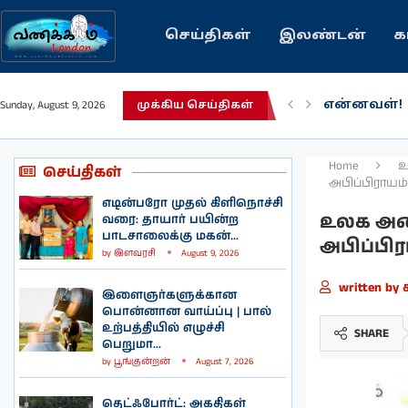
செய்திகள்
இலண்டன்
க
பழைய கற்
Sunday, August 9, 2026
முக்கிய செய்திகள்
இந்தியவரல
கவிதை | 
காசாவில் ப
நல்ல சில 
பிரித்தானிய
இலங்கையில்
இலண்டனில
Home
உ
செய்திகள்
அபிப்பிராயம்
எடின்பரோ முதல் கிளிநொச்சி
உலக அமை
வரை: தாயார் பயின்ற
பாடசாலைக்கு மகன்...
அபிப்பிர
by
இளவரசி
August 9, 2026
written by
இளைஞர்களுக்கான
பொன்னான வாய்ப்பு | பால்
உற்பத்தியில் எழுச்சி
SHARE
பெறுமா...
by
பூங்குன்றன்
August 7, 2026
தெட்ஃபோர்ட்: அகதிகள்