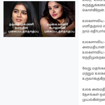
கருத்துக்கள
கொள்கிறேன்.
உலகளாவிய அ
நடிகை ருக்மணி
நடிகை வாணி
நடிகை ருக்மண
மனிதகுலம் எ
வசந்தின்
போஜனின்
வசந்த்தின்
நாம் எதிர்பா
பு
புகைப்படத்தொகுப்பு
புகைப்படத்தொகுப்பு
புகைப்படத்தொகு
உலகளாவிய அ
அமைதியான உல
உலகளாவிய வல
நெறிமுறைகளின
வேறு மதங்க
மற்றும் உல
உருவாக்குகிற
உலக அமைதி எ
தேசங்கள் ஒன
முயல்கின்றன