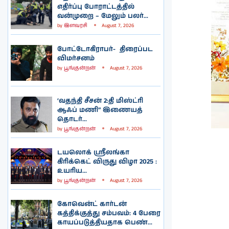
எதிர்ப்பு போராட்டத்தில்
வன்முறை – மேலும் பலர்...
by
இளவரசி
August 7, 2026
போட்டோகிராபர்- ‌ திரைப்பட
விமர்சனம்
by
பூங்குன்றன்
August 7, 2026
‘வதந்தி சீசன் 2:தி மிஸ்ட்ரி
ஆஃப் மணி” இணையத்
தொடர்...
by
பூங்குன்றன்
August 7, 2026
டயலொக் ஸ்ரீலங்கா
கிரிக்கெட் விருது விழா 2025 :
உயரிய...
by
பூங்குன்றன்
August 7, 2026
கோவென்ட் கார்டன்
கத்திக்குத்து சம்பவம்: 4 பேரை
காயப்படுத்தியதாக பெண்...