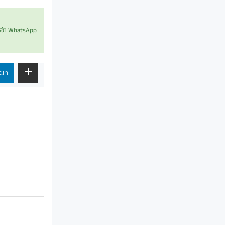
் WhatsApp
din