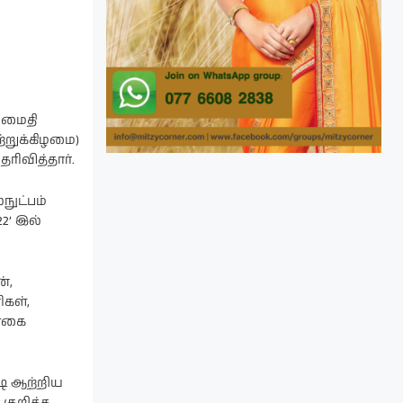
அமைதி
்றுக்கிழமை)
ரிவித்தார்.
ுட்பம்
2’ இல்
்,
கள்,
ள்கை
்ஷ ஆற்றிய
 குறித்த