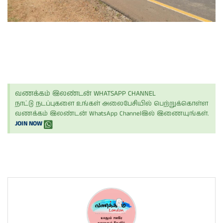
வணக்கம் இலண்டன் WHATSAPP CHANNEL
நாட்டு நடப்புகளை உங்கள் அலைபேசியில் பெற்றுக்கொள்ள
வணக்கம் இலண்டன் WhatsApp Channelஇல் இணையுங்கள்.
JOIN NOW