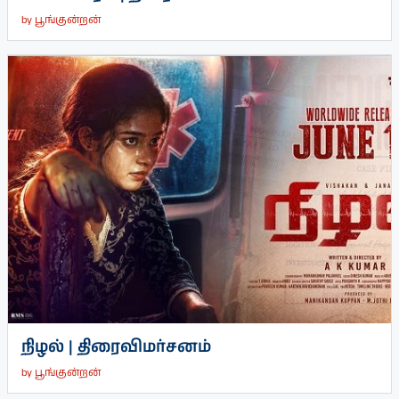
by
பூங்குன்றன்
நிழல் | திரைவிமர்சனம்
by
பூங்குன்றன்