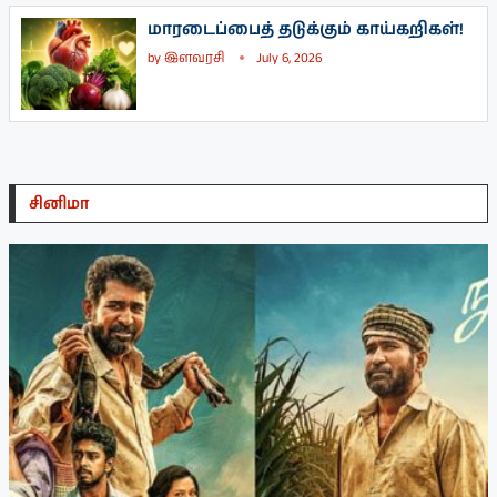
மாரடைப்பைத் தடுக்கும் காய்கறிகள்!
by
இளவரசி
July 6, 2026
சினிமா