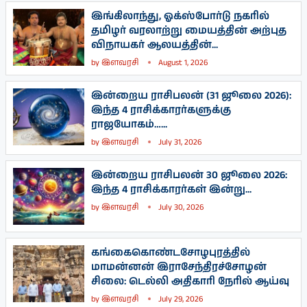
இங்கிலாந்து, ஓக்ஸ்போர்டு நகரில்
தமிழர் வரலாற்று மையத்தின் அற்புத
விநாயகர் ஆலயத்தின்...
by
இளவரசி
August 1, 2026
இன்றைய ராசிபலன் (31 ஜூலை 2026):
இந்த 4 ராசிக்காரர்களுக்கு
ராஜயோகம்…...
by
இளவரசி
July 31, 2026
இன்றைய ராசிபலன் 30 ஜூலை 2026:
இந்த 4 ராசிக்காரர்கள் இன்று...
by
இளவரசி
July 30, 2026
கங்கைகொண்டசோழபுரத்தில்
மாமன்னன் இராசேந்திரச்சோழன்
சிலை: டெல்லி அதிகாரி நேரில் ஆய்வு
by
இளவரசி
July 29, 2026