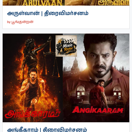
அருள்வான் | திரைவிமர்சனம்
by
பூங்குன்றன்
அங்கீகாரம் | திரைவிமர்சனம்