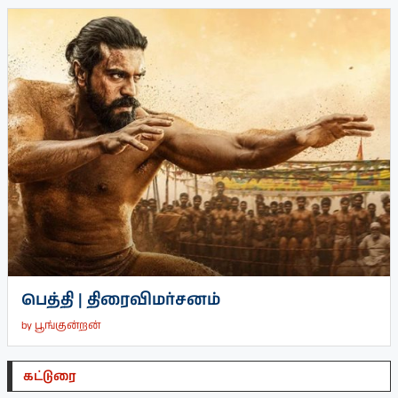
பெத்தி | திரைவிமர்சனம்
by
பூங்குன்றன்
கட்டுரை