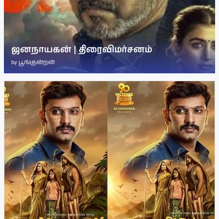
ஜனநாயகன் | திரைவிமர்சனம்
by
பூங்குன்றன்