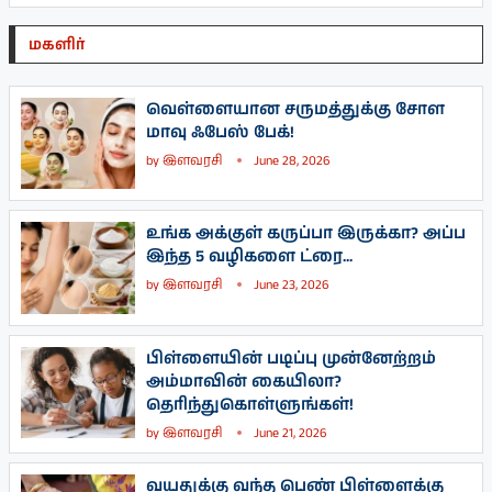
மகளிர்
வெள்ளையான சருமத்துக்கு சோள
மாவு ஃபேஸ் பேக்!
by
இளவரசி
June 28, 2026
உங்க அக்குள் கருப்பா இருக்கா? அப்ப
இந்த 5 வழிகளை ட்ரை...
by
இளவரசி
June 23, 2026
பிள்ளையின் படிப்பு முன்னேற்றம்
அம்மாவின் கையிலா?
தெரிந்துகொள்ளுங்கள்!
by
இளவரசி
June 21, 2026
வயதுக்கு வந்த பெண் பிள்ளைக்கு