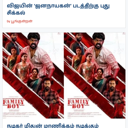
விஜயின் ‘ஜனநாயகன்’ படத்திற்கு புது
சிக்கல்
by
பூங்குன்றன்
நடிகர் மிதுன் மாணிக்கம் நடிக்கும்