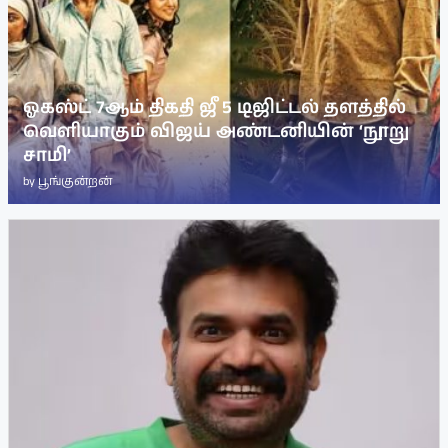
ஓகஸ்ட் 7ஆம் திகதி ஜீ 5 டிஜிட்டல் தளத்தில்
வெளியாகும் விஜய் அண்டனியின் ‘நூறு
சாமி’
by
பூங்குன்றன்