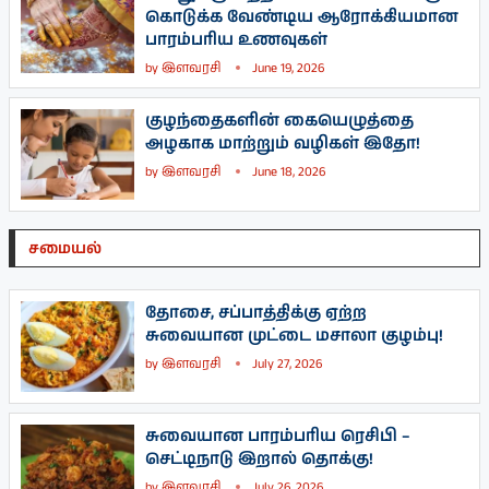
கொடுக்க வேண்டிய ஆரோக்கியமான
பாரம்பரிய உணவுகள்
by
இளவரசி
June 19, 2026
குழந்தைகளின் கையெழுத்தை
அழகாக மாற்றும் வழிகள் இதோ!
by
இளவரசி
June 18, 2026
சமையல்
தோசை, சப்பாத்திக்கு ஏற்ற
சுவையான முட்டை மசாலா குழம்பு!
by
இளவரசி
July 27, 2026
சுவையான பாரம்பரிய ரெசிபி –
செட்டிநாடு இறால் தொக்கு!
by
இளவரசி
July 26, 2026