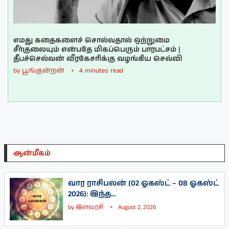
எமது கதைகளைச் சொல்வதால் ஒற்றுமை
சீர்குலையும் என்பதே மிகப்பெரும் பாரபட்சம் |
தீபச்செல்வன் வீரகேசரிக்கு வழங்கிய செவ்வி
by
பூங்குன்றன்
4 minutes read
ஆன்மீகம்
வார ராசிபலன் (02 ஓகஸ்ட் – 08 ஓகஸ்ட்
2026): இந்த...
by
இளவரசி
August 2, 2026