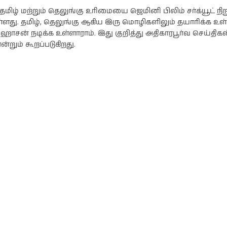
் தமிழ் மற்றும் தெலுங்கு உரிமையை ஜெமினி பிலிம் சர்க்யூட் ந
ள்ளது. தமிழ், தெலுங்கு ஆகிய இரு மொழிகளிலும் தயாரிக்க உள
ஹாசன் நடிக்க உள்ளாராம். இது குறித்து அதிகாரபூர்வ செய்திக
்றும் கூறப்படுகிறது.
ி
நடிகை ராஷி
நடிகை
கண்ணாவின்
பிரணிதாவின்
ப்பு
புகைப்படத்தொகுப்பு
புகைப்படத்தொகுப்பு