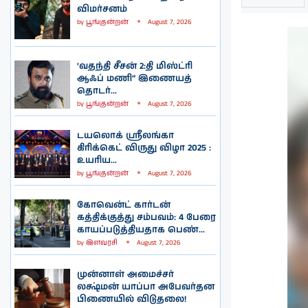
விமர்சனம்
by
பூங்குன்றன்
August 7, 2026
‘வதந்தி சீசன் 2:தி மிஸ்ட்ரி
ஆஃப் மணி” இணையத்
தொடர்...
by
பூங்குன்றன்
August 7, 2026
டயலொக் ஸ்ரீலங்கா
கிரிக்கெட் விருது விழா 2025 :
உயரிய...
by
பூங்குன்றன்
August 7, 2026
கோவென்ட் கார்டன்
கத்திக்குத்து சம்பவம்: 4 பேரை
காயப்படுத்தியதாக பெண்...
by
இளவரசி
August 7, 2026
முன்னாள் அமைச்சர்
லக்ஷ்மன் யாப்பா அபேவர்தன
பிணையில் விடுதலை!