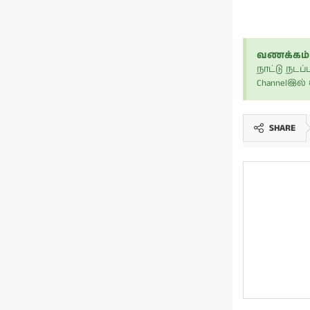
வணக்கம் 
நாட்டு நட
Channelஇல
SHARE