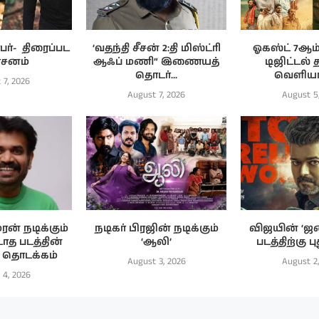
்- ‌ திரைப்பட
‘வதந்தி சீசன் 2:தி மிஸ்ட்ரி
ஓகஸ்ட் 7ஆம் 
்சனம்
ஆஃப் மணி” இணையத்
டிஜிட்டல் 
தொடர்...
வெளியாக
 7, 2026
August 7, 2026
August 5
ரன் நடிக்கும்
நடிகர் பிரஜின் நடிக்கும்
விஜயின் ‘ஜ
ாத படத்தின்
‘ஆலி’
படத்திற்கு பு
பு தொடக்கம்
August 3, 2026
August 2
 4, 2026