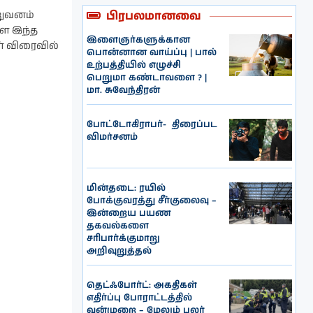
பிரபலமானவை
ிறுவனம்
்ள இந்த
இளைஞர்களுக்கான
ள் விரைவில்
பொன்னான வாய்ப்பு | பால்
உற்பத்தியில் எழுச்சி
பெறுமா கண்டாவளை ? |
மா. சுவேந்திரன்
போட்டோகிராபர்- ‌ திரைப்பட
விமர்சனம்
மின்தடை: ரயில்
போக்குவரத்து சீர்குலைவு –
இன்றைய பயண
தகவல்களை
சரிபார்க்குமாறு
அறிவுறுத்தல்
தெட்ஃபோர்ட்: அகதிகள்
எதிர்ப்பு போராட்டத்தில்
வன்முறை – மேலும் பலர்