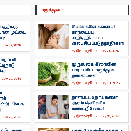
மருத்துவம்
த்திக்கு
பெண்களே கவனம்!
யான முட்டை
மாரடைப்பு
பு!
அறிகுறிகளை
அலட்சியப்படுத்தாதீர்கள்!
July 27, 2026
by
இளவரசி
July 21, 2026
ாரம்பரிய
முருங்கை கீரையின்
்டிநாடு
பாரம்பரிய மருத்துவ
கு!
நன்மைகள்
July 26, 2026
by
இளவரசி
July 20, 2026
ன
நாள்பட்ட நோய்களை
ைக்
ஆரம்பத்திலேயே
்டு மிளகு
கண்டறிவோம்!
!
by
இளவரசி
July 10, 2026
July 22, 2026
னீர் மசாலா
பகல் நேர அதீத தூக்கம்: