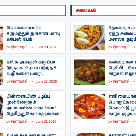
சமையல்
வெள்ளையான
தோசை, சப்பா
சருமத்துக்கு சோள மாவு
ஏற்ற சுவை
ஃபேஸ் பேக்!
மசாலா குழம்
by
இளவரசி
June 28, 2026
by
இளவரசி
உங்க அக்குள் கருப்பா
சுவையான ப
இருக்கா? அப்ப இந்த 5
ரெசிபி – செட
வழிகளை ட்ரை...
இறால் தொக்
by
இளவரசி
June 23, 2026
by
இளவரசி
பிள்ளையின் படிப்பு
எளிமையா
முன்னேற்றம்
பொருட்கள
அம்மாவின் கையிலா?
கொண்டு பூண
தெரிந்துகொள்ளுங்கள்!
காரக் குழம்பு
by
இளவரசி
June 21, 2026
by
இளவரசி
வயதுக்கு வந்த பெண்
காளான் பன்