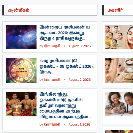
ஆன்மீகம்
மகளிர்
இன்றைய ராசிபலன் 03
ஆகஸ்ட் 2026: இன்று
இந்த 4 ராசிகளுக்கு...
by
இளவரசி
August 3, 2026
வார ராசிபலன் (02
ஓகஸ்ட் – 08 ஓகஸ்ட் 2026):
இந்த...
by
இளவரசி
August 2, 2026
இங்கிலாந்து,
ஓக்ஸ்போர்டு நகரில்
தமிழர் வரலாற்று
மையத்தின் அற்புத
விநாயகர் ஆலயத்தின்...
by
இளவரசி
August 1, 2026