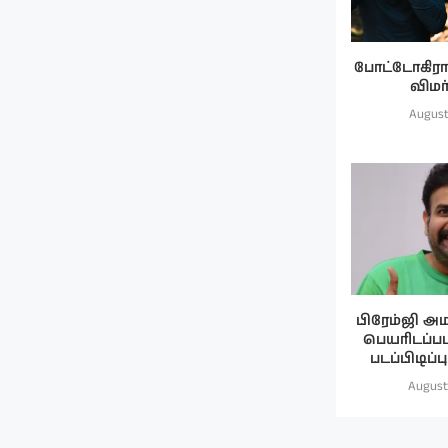
போட்டோகிராபர
விமர
August
பிரேம்ஜி அம
பெயரிடப்பட
படப்பிடிப்
August