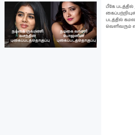
பீகே படத்தில
கைப்பற்றியு
படத்தில் கமல
வெளிவரும் என
நடிகை ருக்மணி
நடிகை வாணி
நடிகை ருக்மண
வசந்தின்
போஜனின்
வசந்த்தின்
பு
புகைப்படத்தொகுப்பு
புகைப்படத்தொகுப்பு
புகைப்படத்தொகு