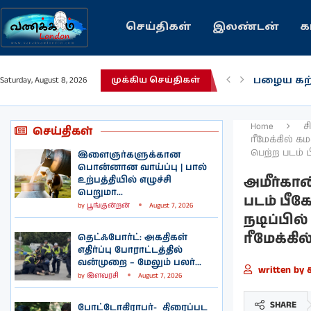
செய்திகள்
இலண்டன்
க
பழைய கற
Saturday, August 8, 2026
முக்கிய செய்திகள்
இந்தியவர
கவிதை |
காசாவில் 
நல்ல சில
பிரித்தானி
இலங்கையி
இலண்டனி
Home
ச
செய்திகள்
ரீமேக்கில் 
பெற்ற படம் 
இளைஞர்களுக்கான
பொன்னான வாய்ப்பு | பால்
அமீர்கான
உற்பத்தியில் எழுச்சி
பெறுமா...
படம் பீக
by
பூங்குன்றன்
August 7, 2026
நடிப்பில
ரீமேக்கி
தெட்ஃபோர்ட்: அகதிகள்
எதிர்ப்பு போராட்டத்தில்
வன்முறை – மேலும் பலர்...
written by
by
இளவரசி
August 7, 2026
SHARE
போட்டோகிராபர்- ‌ திரைப்பட