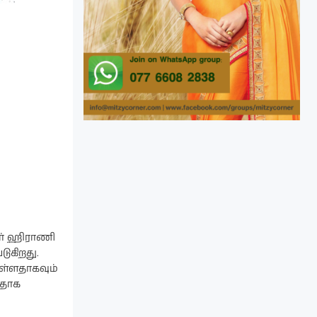
மார் ஹிராணி
ுகிறது.
உள்ளதாகவும்
ளதாக