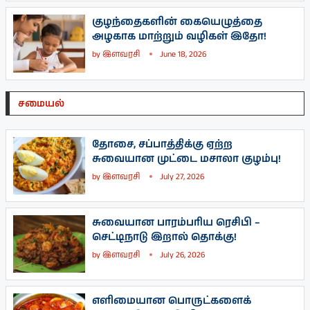
குழந்தைகளின் கையெழுத்தை
அழகாக மாற்றும் வழிகள் இதோ!
by
இளவரசி
June 18, 2026
சமையல்
தோசை, சப்பாத்திக்கு ஏற்ற
சுவையான முட்டை மசாலா குழம்பு!
by
இளவரசி
July 27, 2026
சுவையான பாரம்பரிய ரெசிபி –
செட்டிநாடு இறால் தொக்கு!
by
இளவரசி
July 26, 2026
எளிமையான பொருட்களைக்