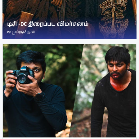
டிசி -DC திரைப்பட விமர்சனம்
by
பூங்குன்றன்