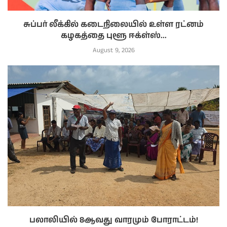
சுப்பர் லீக்கில் கடைநிலையில் உள்ள ரட்னம்
கழகத்தை புளூ ஈக்ள்ஸ்...
August 9, 2026
பலாலியில் 8ஆவது வாரமும் போராட்டம்!