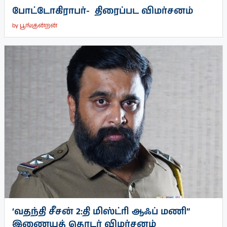
போட்டோகிராபர்- ‌ திரைப்பட விமர்சனம்
by
பூங்குன்றன்
‘வதந்தி சீசன் 2:தி மிஸ்ட்ரி ஆஃப் மணி”
இணையத் தொடர் விமர்சனம்