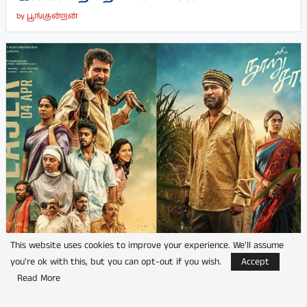
by
பூங்குன்றன்
This website uses cookies to improve your experience. We'll assume
you're ok with this, but you can opt-out if you wish.
Accept
ஓகஸ்ட் 7ஆம் திகதி ஜீ 5 டிஜிட்டல் தளத்தில்
Read More
வெளியாகும் விஜய் அண்டனியின்...
by
பூங்குன்றன்