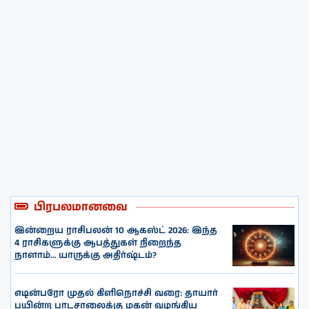
பிரபலமானவை
இன்றைய ராசிபலன் 10 ஆகஸ்ட் 2026: இந்த
4 ராசிகளுக்கு ஆபத்துகள் நிறைந்த
நாளாம்… யாருக்கு அதிர்ஷ்டம்?
எடின்பரோ முதல் கிளிநொச்சி வரை: தாயார்
பயின்ற பாடசாலைக்கு மகன் வழங்கிய