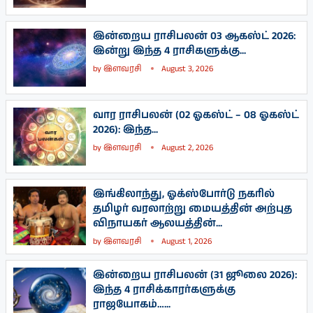
இன்றைய ராசிபலன் 03 ஆகஸ்ட் 2026:
இன்று இந்த 4 ராசிகளுக்கு...
by
இளவரசி
August 3, 2026
வார ராசிபலன் (02 ஓகஸ்ட் – 08 ஓகஸ்ட்
2026): இந்த...
by
இளவரசி
August 2, 2026
இங்கிலாந்து, ஓக்ஸ்போர்டு நகரில்
தமிழர் வரலாற்று மையத்தின் அற்புத
விநாயகர் ஆலயத்தின்...
by
இளவரசி
August 1, 2026
இன்றைய ராசிபலன் (31 ஜூலை 2026):
இந்த 4 ராசிக்காரர்களுக்கு
ராஜயோகம்…...