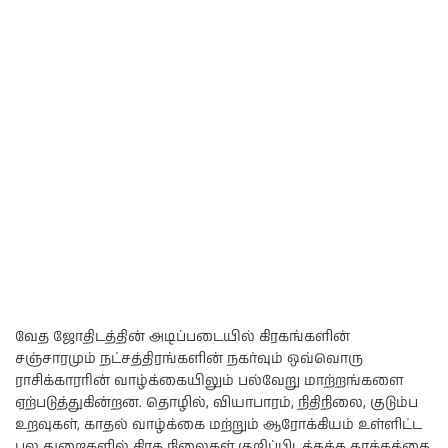
வேத ஜோதிடத்தின் அடிப்படையில் கிரகங்களின்
சஞ்சாரமும் நட்சத்திரங்களின் நகர்வும் ஒவ்வொரு
ராசிக்காரரின் வாழ்க்கையிலும் பல்வேறு மாற்றங்களை
ஏற்படுத்துகின்றன. தொழில், வியாபாரம், நிதிநிலை, குடும்ப
உறவுகள், காதல் வாழ்க்கை மற்றும் ஆரோக்கியம் உள்ளிட்ட
பல துறைகளில் கிரக நிலைகள் குறிப்பிடத்தக்க தாக்கத்தை