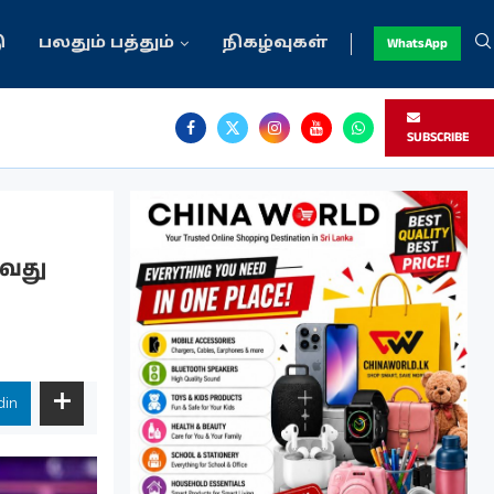
ு
பலதும் பத்தும்
நிகழ்வுகள்
WhatsApp
SUBSCRIBE
்ரம்...
்திரன் நிர்மலன்
ணவர் ஒன்றுகூடல்
ுவது
din