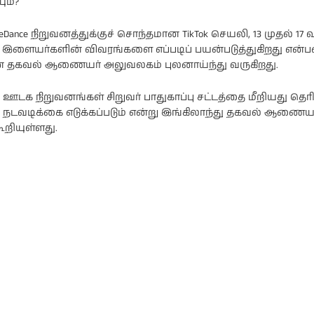
ும்?
eDance நிறுவனத்துக்குச் சொந்தமான TikTok செயலி, 13 முதல் 17
ளையர்களின் விவரங்களை எப்படிப் பயன்படுத்துகிறது என
ன் தகவல் ஆணையர் அலுவலகம் புலனாய்ந்து வருகிறது.
ி
நடிகை ராஷி
நடிகை
கண்ணாவின்
பிரணிதாவின்
ப்பு
புகைப்படத்தொகுப்பு
புகைப்படத்தொகுப்பு
 ஊடக நிறுவனங்கள் சிறுவர் பாதுகாப்பு சட்டத்தை மீறியது தெ
நடவடிக்கை எடுக்கப்படும் என்று இங்கிலாந்து தகவல் ஆணைய
றியுள்ளது.