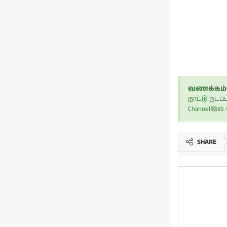
வணக்கம் 
நாட்டு நட
Channelஇல
SHARE