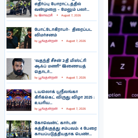
எதிர்ப்பு போராட்டத்தில்
வன்முறை – மேலும் பலர்...
by
இளவரசி
August 7, 2026
போட்டோகிராபர்- ‌ திரைப்பட
விமர்சனம்
by
பூங்குன்றன்
August 7, 2026
‘வதந்தி சீசன் 2:தி மிஸ்ட்ரி
ஆஃப் மணி” இணையத்
தொடர்...
by
பூங்குன்றன்
August 7, 2026
டயலொக் ஸ்ரீலங்கா
கிரிக்கெட் விருது விழா 2025 :
உயரிய...
by
பூங்குன்றன்
August 7, 2026
கோவென்ட் கார்டன்
கத்திக்குத்து சம்பவம்: 4 பேரை
காயப்படுத்தியதாக பெண்...