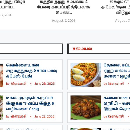
 விருது விழா
கத்திக்குத்து சம்பவம்: 4
லக்ஷ்மன்
உயரிய...
பேரை காயப்படுத்தியதாக
அபேவர்தன 
பெண்...
விடுத
 7, 2026
August 7, 2026
August 7
சமையல்
வெள்ளையான
தோசை, சப்பா
சருமத்துக்கு சோள மாவு
ஏற்ற சுவை
ஃபேஸ் பேக்!
மசாலா குழம்
by
இளவரசி
June 28, 2026
by
இளவரசி
உங்க அக்குள் கருப்பா
சுவையான ப
இருக்கா? அப்ப இந்த 5
ரெசிபி – செட
வழிகளை ட்ரை...
இறால் தொக்
by
இளவரசி
June 23, 2026
by
இளவரசி