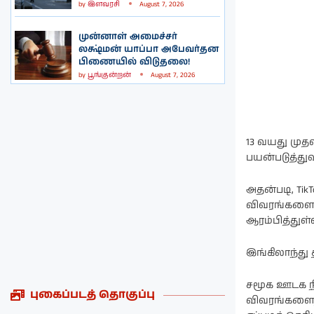
by
இளவரசி
August 7, 2026
முன்னாள் அமைச்சர்
லக்ஷ்மன் யாப்பா அபேவர்தன
பிணையில் விடுதலை!
by
பூங்குன்றன்
August 7, 2026
13 வயது மு
பயன்படுத்துவ
அதன்படி, Tik
விவரங்களை எ
ஆரம்பித்துள்
இங்கிலாந்த
சமூக ஊடக நி
புகைப்படத் தொகுப்பு
விவரங்களைத் 