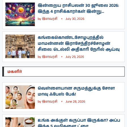
இன்றைய ராசிபலன் 30 ஜூலை 2026:
இந்த 4 ராசிக்காரர்கள் இன்று...
by
இளவரசி
July 30, 2026
கங்கைகொண்டசோழபுரத்தில்
மாமன்னன் இராசேந்திரச்சோழன்
சிலை: டெல்லி அதிகாரி நேரில் ஆய்வு
by
இளவரசி
July 29, 2026
மகளிர்
வெள்ளையான சருமத்துக்கு சோள
மாவு ஃபேஸ் பேக்!
by
இளவரசி
June 28, 2026
உங்க அக்குள் கருப்பா இருக்கா? அப்ப
இந்த 5 வழிகளை ட்ரை...