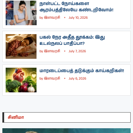
நாள்பட்ட நோய்களை
ஆரம்பத்திலேயே கண்டறிவோம்!
by
இளவரசி
July 10, 2026
பகல் நேர அதீத தூக்கம்: இது
உடல்நலப் பாதிப்பா?
by
இளவரசி
July 7, 2026
மாரடைப்பைத் தடுக்கும் காய்கறிகள்!
by
இளவரசி
July 6, 2026
சினிமா