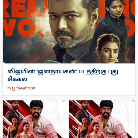
விஜயின் ‘ஜனநாயகன்’ படத்திற்கு புது
சிக்கல்
by
பூங்குன்றன்