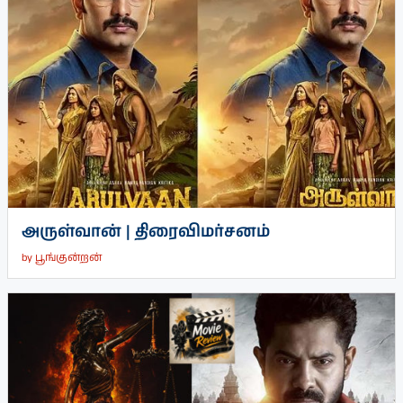
அருள்வான் | திரைவிமர்சனம்
by
பூங்குன்றன்