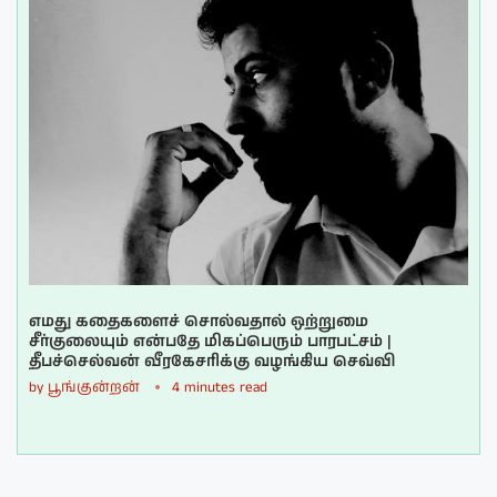
எமது கதைகளைச் சொல்வதால் ஒற்றுமை
சீர்குலையும் என்பதே மிகப்பெரும் பாரபட்சம் |
தீபச்செல்வன் வீரகேசரிக்கு வழங்கிய செவ்வி
by
பூங்குன்றன்
4 minutes read