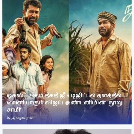
ஓகஸ்ட் 7ஆம் திகதி ஜீ 5 டிஜிட்டல் தளத்தில்
வெளியாகும் விஜய் அண்டனியின் ‘நூறு
சாமி’
by
பூங்குன்றன்