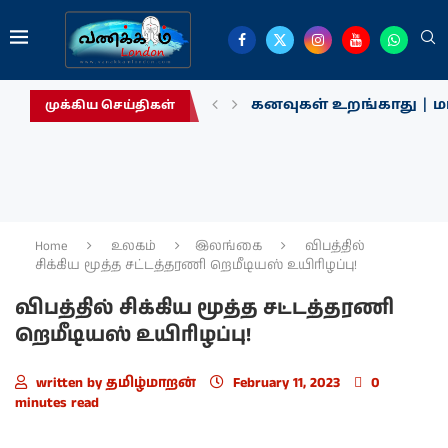
கனவுகள் உறங்காது | மா
முக்கிய செய்திகள்
Home
உலகம்
இலங்கை
விபத்தில்
சிக்கிய மூத்த சட்டத்தரணி றெமீடியஸ் உயிரிழப்பு!
விபத்தில் சிக்கிய மூத்த சட்டத்தரணி
றெமீடியஸ் உயிரிழப்பு!
written by
தமிழ்மாறன்
February 11, 2023
0
minutes read