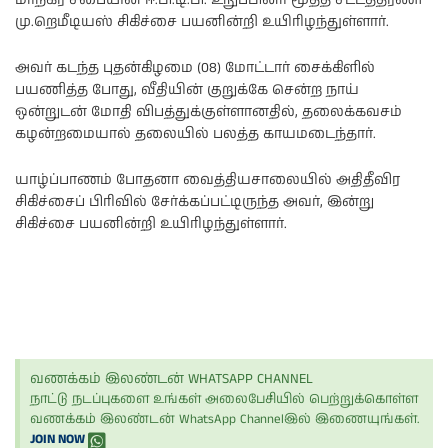
மாநகர சபையின் ஈ.பி.டி.பி. உறுப்பினர் மூத்த சட்டத்தரணி
மு.றெமீடியஸ் சிகிச்சை பயனின்றி உயிரிழந்துள்ளார்.
அவர் கடந்த புதன்கிழமை (08) மோட்டார் சைக்கிளில்
பயணித்த போது, வீதியின் குறுக்கே சென்ற நாய்
ஒன்றுடன் மோதி விபத்துக்குள்ளானதில், தலைக்கவசம்
கழன்றமையால் தலையில் பலத்த காயமடைந்தார்.
யாழ்ப்பாணம் போதனா வைத்தியசாலையில் அதிதீவிர
சிகிச்சைப் பிரிவில் சேர்க்கப்பட்டிருந்த அவர், இன்று
சிகிச்சை பயனின்றி உயிரிழந்துள்ளார்.
வணக்கம் இலண்டன் WHATSAPP CHANNEL
நாட்டு நடப்புகளை உங்கள் அலைபேசியில் பெற்றுக்கொள்ள
வணக்கம் இலண்டன் WhatsApp Channelஇல் இணையுங்கள்.
JOIN NOW