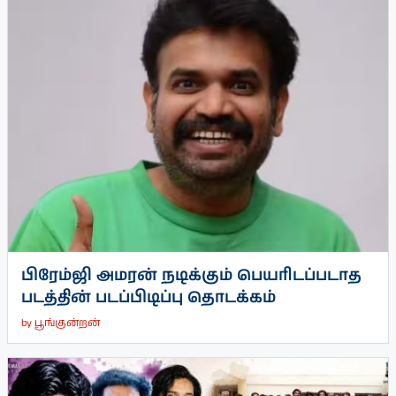
பிரேம்ஜி அமரன் நடிக்கும் பெயரிடப்படாத
படத்தின் படப்பிடிப்பு தொடக்கம்
by
பூங்குன்றன்