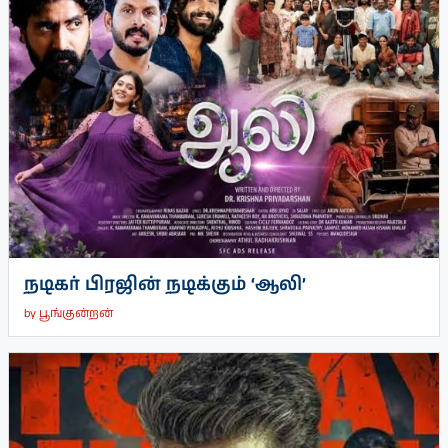
நடிகர் பிரஜின் நடிக்கும் ‘ஆலி’
by
பூங்குன்றன்