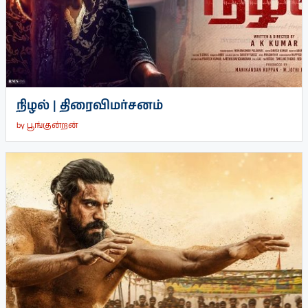
நிழல் | திரைவிமர்சனம்
by
பூங்குன்றன்