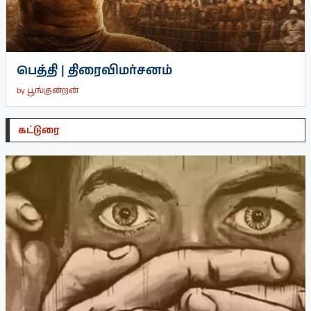
பெத்தி | திரைவிமர்சனம்
by
பூங்குன்றன்
கட்டுரை