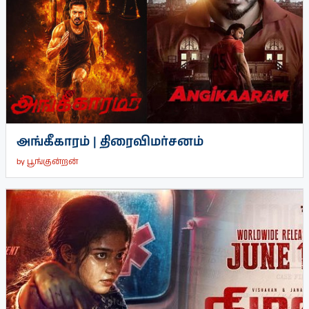
அங்கீகாரம் | திரைவிமர்சனம்
by
பூங்குன்றன்