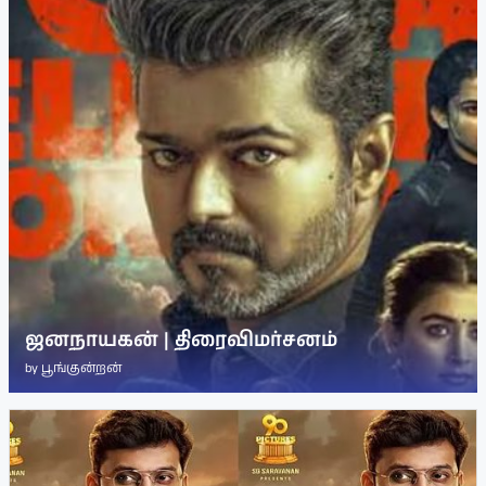
ஜனநாயகன் | திரைவிமர்சனம்
by
பூங்குன்றன்