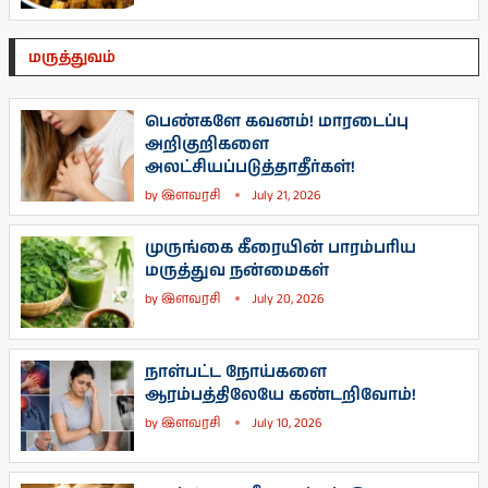
மருத்துவம்
பெண்களே கவனம்! மாரடைப்பு
அறிகுறிகளை
அலட்சியப்படுத்தாதீர்கள்!
by
இளவரசி
July 21, 2026
முருங்கை கீரையின் பாரம்பரிய
மருத்துவ நன்மைகள்
by
இளவரசி
July 20, 2026
நாள்பட்ட நோய்களை
ஆரம்பத்திலேயே கண்டறிவோம்!
by
இளவரசி
July 10, 2026