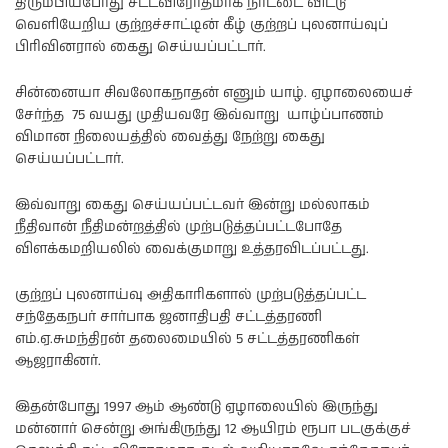
திரும்பியபோது சட்டவிரோதமாக நாட்டை விட்டு
வெளியேறிய குற்றச்சாட்டின் கீழ் குற்றப் புலனாய்வுப்
பிரிவினரால் கைது செய்யப்பட்டார்.
சின்னையா சிவலோகநாதன் எனும் யாழ். ஏழாலையைச்
சேர்ந்த 75 வயது முதியவரே இவ்வாறு யாழ்ப்பாணம்
விமான நிலையத்தில் வைத்து நேற்று கைது
செய்யப்பட்டார்.
இவ்வாறு கைது செய்யப்பட்டவர் இன்று மல்லாகம்
நீதிவான் நீதிமன்றத்தில் முற்படுத்தப்பட்டபோதே
விளக்கமறியலில் வைக்குமாறு உத்தரவிடப்பட்டது.
குற்றப் புலனாய்வு அதிகாரிகளால் முற்படுத்தப்பட்ட
சந்தேகநபர் சார்பாக ஜனாதிபதி சட்டத்தரணி
எம்.ஏ.சுமந்திரன் தலைமையில் 5 சட்டத்தரணிகள்
ஆஜராகினர்.
இதன்போது 1997 ஆம் ஆண்டு ஏழாலையில் இருந்து
மன்னார் சென்று அங்கிருந்து 12 ஆயிரம் ரூபா படகுக்குச்