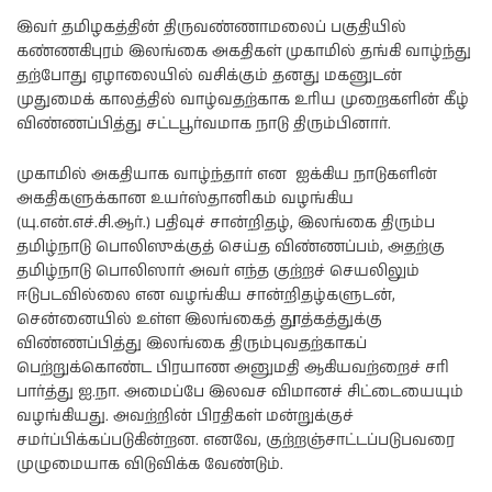
இவர் தமிழகத்தின் திருவண்ணாமலைப் பகுதியில்
கண்ணகிபுரம் இலங்கை அகதிகள் முகாமில் தங்கி வாழ்ந்து
தற்போது ஏழாலையில் வசிக்கும் தனது மகனுடன்
முதுமைக் காலத்தில் வாழ்வதற்காக உரிய முறைகளின் கீழ்
விண்ணப்பித்து சட்டபூர்வமாக நாடு திரும்பினார்.
முகாமில் அகதியாக வாழ்ந்தார் என ஐக்கிய நாடுகளின்
அகதிகளுக்கான உயர்ஸ்தானிகம் வழங்கிய
(யு.என்.எச்.சி.ஆர்.) பதிவுச் சான்றிதழ், இலங்கை திரும்ப
தமிழ்நாடு பொலிஸுக்குத் செய்த விண்ணப்பம், அதற்கு
தமிழ்நாடு பொலிஸார் அவர் எந்த குற்றச் செயலிலும்
ஈடுபடவில்லை என வழங்கிய சான்றிதழ்களுடன்,
சென்னையில் உள்ள இலங்கைத் தூத்கத்துக்கு
விண்ணப்பித்து இலங்கை திரும்புவதற்காகப்
பெற்றுக்கொண்ட பிரயாண அனுமதி ஆகியவற்றைச் சரி
பார்த்து ஐ.நா. அமைப்பே இலவச விமானச் சிட்டையையும்
வழங்கியது. அவற்றின் பிரதிகள் மன்றுக்குச்
சமர்ப்பிக்கப்படுகின்றன. எனவே, குற்றஞ்சாட்டப்படுபவரை
முழுமையாக விடுவிக்க வேண்டும்.