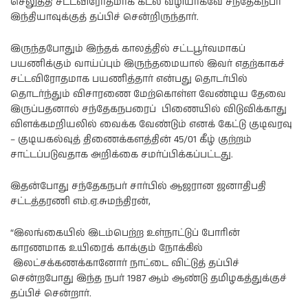
செலுத்தி சட்டவிரோதமாக கடல் வழியாகவே சந்தேகநபர்
இந்தியாவுக்குத் தப்பிச் சென்றிருந்தார்.
இருந்தபோதும் இந்தக் காலத்தில் சட்டபூர்வமாகப்
பயணிக்கும் வாய்ப்பும் இருந்தமையால் இவர் எதற்காகச்
சட்டவிரோதமாக பயணித்தார் என்பது தொடர்பில்
தொடர்ந்தும் விசாரணை மேற்கொள்ள வேண்டிய தேவை
இருப்பதனால் சந்தேகநபரைப் பிணையில் விடுவிக்காது
விளக்கமறியலில் வைக்க வேண்டும் எனக் கேட்டு குடிவரவு
– குடியகல்வுத் திணைக்களத்தின் 45/01 கீழ் குற்றம்
சாட்டப்படுவதாக அறிக்கை சமர்ப்பிக்கப்பட்டது.
இதன்போது சந்தேகநபர் சார்பில் ஆஜரான ஜனாதிபதி
சட்டத்தரணி எம்.ஏ.சுமந்திரன்,
“இலங்கையில் இடம்பெற்ற உள்நாட்டுப் போரின்
காரணமாக உயிரைக் காக்கும் நோக்கில்
இலட்சக்கணக்கானோர் நாட்டை விட்டுத் தப்பிச்
சென்றபோது இந்த நபர் 1987 ஆம் ஆண்டு தமிழகத்துக்குச்
தப்பிச் சென்றார்.