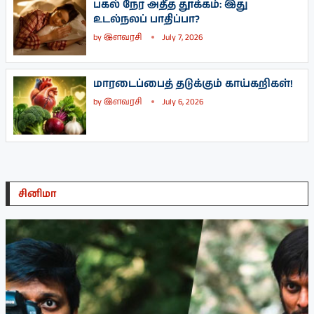
பகல் நேர அதீத தூக்கம்: இது
உடல்நலப் பாதிப்பா?
by
இளவரசி
July 7, 2026
மாரடைப்பைத் தடுக்கும் காய்கறிகள்!
by
இளவரசி
July 6, 2026
சினிமா