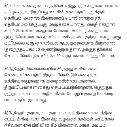
இலங்கை அகதிகள் ஒரு இலட்சத்துக்கும் அதிகமானவர்கள்
தமிழகத்தில் இருப்பது உலகின் சகல நாடுகளுக்கும்
தெரியும். ஆனால் இலங்கைப் பொலிஸாருக்குத்
தெரியாமல் இருப்பது வேடிக்கையானது. அகதி என்றால்
அவர் சொல்லாமல்தான் போவார். அவரை அகதியாக
ஏற்றுக்கொண்டால் அவர் பயணித்தமை குற்றமாகாது. அது
மட்டுமல்ல ஒரு குற்றவியல் நடவடிக்கையாக இருந்தால்
குறைந்தபட்சம் 20 ஆண்டுகளுக்குள் வழக்குத் தாக்கல்
செய்ய வேண்டும். இங்கே 30 வருடங்கள் கடந்துவிட்டன.
இதேநேரம் இலங்கையில் இருந்து அகிகளாகச்
சென்றவர்கள் நாடு திரும்ப வேண்டும் என அரசு
உத்தியோகபூர்வமாக அழைக்கின்றது. ஆனால்,
திரும்பியவர்கள் கைது செய்யப்படுகின்றனர். இதற்குக்
குற்றப் புலனாய்வு அதிகாரிகள் பொறுப்புக்கூற வேண்டி
வரும். தப்ப முடியாது.
இதேநேரம் குடிவரவு – குடியகள்வுத் திணைக்களத்தின்
சட்டப் பிரிவு 45/01 இன் கீழ் வழக்குத் தாக்கல் செய்தால்
நீதிவான் 47/ஏ பிரிவின் கீழ் பிணை வழங்க முடியும்.