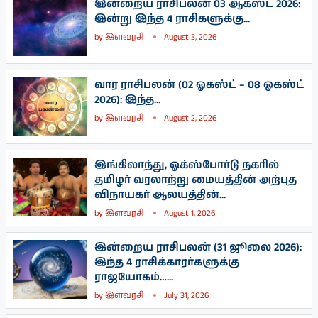
இன்றைய ராசிபலன் 03 ஆகஸ்ட் 2026:
இன்று இந்த 4 ராசிகளுக்கு...
by
இளவரசி
August 3, 2026
வார ராசிபலன் (02 ஓகஸ்ட் – 08 ஓகஸ்ட்
2026): இந்த...
by
இளவரசி
August 2, 2026
இங்கிலாந்து, ஓக்ஸ்போர்டு நகரில்
தமிழர் வரலாற்று மையத்தின் அற்புத
விநாயகர் ஆலயத்தின்...
by
இளவரசி
August 1, 2026
இன்றைய ராசிபலன் (31 ஜூலை 2026):
இந்த 4 ராசிக்காரர்களுக்கு
ராஜயோகம்…...
by
இளவரசி
July 31, 2026