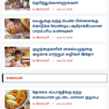
தெரிந்துகொள்ளுங்கள்!
by
இளவரசி
June 21, 2026
வயதுக்கு வந்த பெண் பிள்ளைக்கு
கொடுக்க வேண்டிய ஆரோக்கியமான
பாரம்பரிய உணவுகள்
by
இளவரசி
June 19, 2026
குழந்தைகளின் கையெழுத்தை
அழகாக மாற்றும் வழிகள் இதோ!
by
இளவரசி
June 18, 2026
சமையல்
தோசை, சப்பாத்திக்கு ஏற்ற
சுவையான முட்டை மசாலா குழம்பு!
by
இளவரசி
July 27, 2026