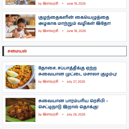
by
இளவரசி
June 19, 2026
குழந்தைகளின் கையெழுத்தை
அழகாக மாற்றும் வழிகள் இதோ!
by
இளவரசி
June 18, 2026
சமையல்
தோசை, சப்பாத்திக்கு ஏற்ற
சுவையான முட்டை மசாலா குழம்பு!
by
இளவரசி
July 27, 2026
சுவையான பாரம்பரிய ரெசிபி –
செட்டிநாடு இறால் தொக்கு!
by
இளவரசி
July 26, 2026