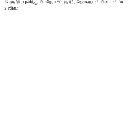
57 ஆ.இ., புலிந்து பெரேரா 50 ஆ.இ., ஜொஹான் லெய்ன் 34 –
3 விக்.)