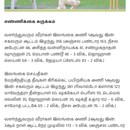
எண்ணிக்கை சுருக்கம்
வளர்ந்துவரும் வீரர்கள் இலங்கை அணி 1ஆவது இன்:
சகலரும் ஆட்டம் இழந்து 356 (அஞ்சல பண்டார 163, நிசல
அபேரட்ன 48, அசித்த வன்னிநாயக்க 41, சண்முகநாதன்
ஷாருஜன் 25, ரெயான் பண்டூ 46 – 3 விக்., ஜொஹான்
லெய்ன் 68 – 3 விக்., ஜேடியா ப்ளேட்ஸ் 83 – 2 விக்.)
இலங்கை செய்திகள்
மேற்கிந்தியத் தீவுகள் கிரிக்கெட் பயிற்சியக அணி 1ஆவது
இன்: சகலரும் ஆட்டம் இழந்து 381 (ரிவால்டோ க்ளார்க் 127,
மாவேந்த்ரா தீன்தயாள் 60, ஷக்கேயர் பெரிஸ் 55, டெமெல்
எவ்லின் 35, ஜோஹான் லெய்ன் 35, ஷக்தி உதார 102 – 6 விக்.,
சாமோத் பட்டகே 65 – 2 விக்., நிசல அபேரட்ன 76 – 2 விக்.)
வளர்ந்துவரும் வீரர்கள் இலங்கை அணி 2ஆவது இன்:
3ஆம் நாள் ஆட்டநேர முடிவில் 173 – 5 விக். (அஞ்சல பண்டார