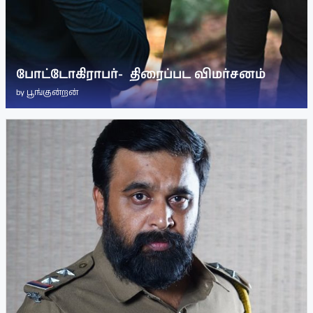
போட்டோகிராபர்- ‌ திரைப்பட விமர்சனம்
by
பூங்குன்றன்