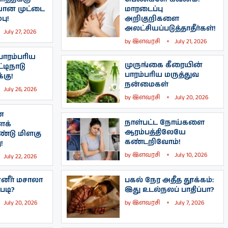
யான முட்டை
மாரடைப்பு
பு!
அறிகுறிகளை
அலட்சியப்படுத்தாதீர்கள்!
July 27, 2026
by
இளவரசி
July 21, 2026
ாரம்பரிய
முருங்கை கீரையின்
்டிநாடு
பாரம்பரிய மருத்துவ
கு!
நன்மைகள்
July 26, 2026
by
இளவரசி
July 20, 2026
ன
நாள்பட்ட நோய்களை
ைக்
ஆரம்பத்திலேயே
்டு மிளகு
கண்டறிவோம்!
!
by
இளவரசி
July 10, 2026
July 22, 2026
னீர் மசாலா
பகல் நேர அதீத தூக்கம்:
படி?
இது உடல்நலப் பாதிப்பா?
July 20, 2026
by
இளவரசி
July 7, 2026