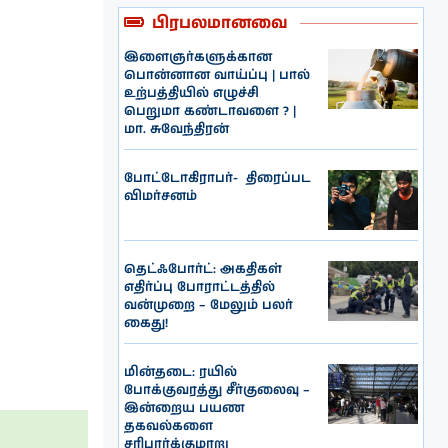
பிரபலமானவை
இளைஞர்களுக்கான
பொன்னான வாய்ப்பு | பால்
உற்பத்தியில் எழுச்சி
பெறுமா கண்டாவளை ? |
மா. சுவேந்திரன்
போட்டோகிராபர்- ‌ திரைப்பட
விமர்சனம்
தெட்ஃபோர்ட்: அகதிகள்
எதிர்ப்பு போராட்டத்தில்
வன்முறை – மேலும் பலர்
கைது!
மின்தடை: ரயில்
போக்குவரத்து சீர்குலைவு –
இன்றைய பயண
தகவல்களை
சரிபார்க்குமாறு