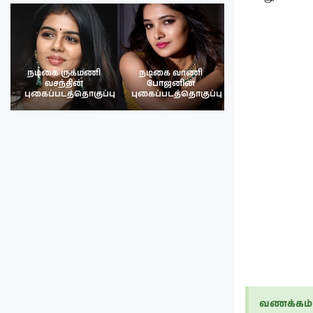
நடிகை வாணி
நடிகை ருக்மணி
நடிகை ராஷி
போஜனின்
வசந்த்தின்
கண்ணாவின்
பு
புகைப்படத்தொகுப்பு
புகைப்படத்தொகுப்பு
புகைப்படத்தொகு
வணக்கம் 