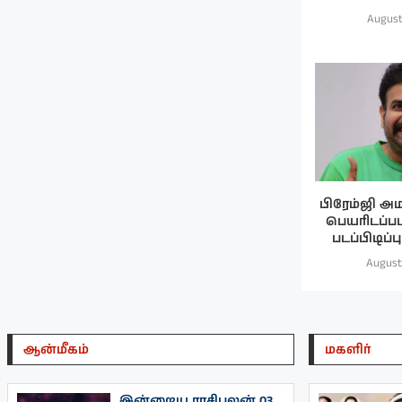
August
பிரேம்ஜி அம
பெயரிடப்பட
படப்பிடிப்
August
ஆன்மீகம்
மகளிர்
இன்றைய ராசிபலன் 03