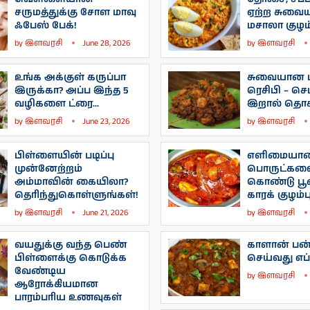
சருமத்துக்கு சோள மாவு
ஏற்ற சுவை
ஃபேஸ் பேக்!
மசாலா குழம்
by
இளவரசி
June 28, 2026
by
இளவரசி
உங்க அக்குள் கருப்பா
சுவையான ப
இருக்கா? அப்ப இந்த 5
ரெசிபி – செட
வழிகளை ட்ரை...
இறால் தொக்
by
இளவரசி
June 23, 2026
by
இளவரசி
பிள்ளையின் படிப்பு
எளிமையா
முன்னேற்றம்
பொருட்கள
அம்மாவின் கையிலா?
கொண்டு பூண
தெரிந்துகொள்ளுங்கள்!
காரக் குழம்பு
by
இளவரசி
June 21, 2026
by
இளவரசி
வயதுக்கு வந்த பெண்
காளான் பன்
பிள்ளைக்கு கொடுக்க
செய்வது எப்
வேண்டிய
by
இளவரசி
ஆரோக்கியமான
பாரம்பரிய உணவுகள்