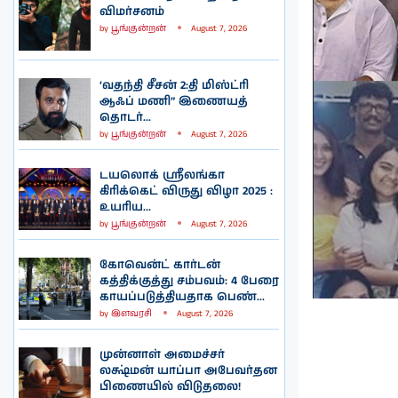
விமர்சனம்
by
பூங்குன்றன்
August 7, 2026
‘வதந்தி சீசன் 2:தி மிஸ்ட்ரி
ஆஃப் மணி” இணையத்
தொடர்...
by
பூங்குன்றன்
August 7, 2026
டயலொக் ஸ்ரீலங்கா
கிரிக்கெட் விருது விழா 2025 :
உயரிய...
by
பூங்குன்றன்
August 7, 2026
கோவென்ட் கார்டன்
கத்திக்குத்து சம்பவம்: 4 பேரை
காயப்படுத்தியதாக பெண்...
by
இளவரசி
August 7, 2026
முன்னாள் அமைச்சர்
லக்ஷ்மன் யாப்பா அபேவர்தன
பிணையில் விடுதலை!