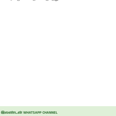
நடிகை
பிரணிதாவின்
ப்பு
புகைப்படத்தொகுப்பு
இலண்டன் WHATSAPP CHANNEL