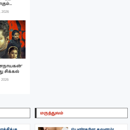
ும்...
, 2026
னநாயகன்’
து சிக்கல்
, 2026
மருத்துவம்
த்திக்கு
பெண்களே கவனம்!