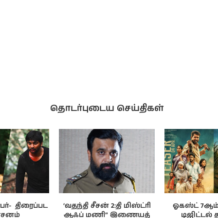
தொடர்புடைய செய்திகள்
்- ‌ திரைப்பட
‘வதந்தி சீசன் 2:தி மிஸ்ட்ரி
ஓகஸ்ட் 7ஆம் 
்சனம்
ஆஃப் மணி” இணையத்
டிஜிட்டல் 