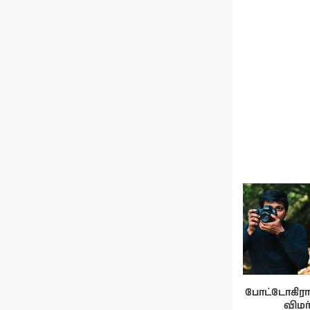
போட்டோகிராபர
விமர