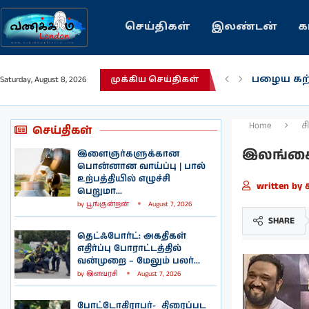
செய்திகள்
இலண்டன்
க
இந்தியவர
Saturday, August 8, 2026
முக்கிய செய்திகள்
கவிதை |
காசாவில் 
நல்ல சில
பிரித்தானி
இலங்கையி
இலண்டனி
Home
ச
செய்திகள்
இலங்கைக
இளைஞர்களுக்கான
பொன்னான வாய்ப்பு | பால்
உற்பத்தியில் எழுச்சி
written by
பெறுமா...
by
பூங்குன்றன்
August 7, 2026
SHARE
தெட்ஃபோர்ட்: அகதிகள்
எதிர்ப்பு போராட்டத்தில்
வன்முறை – மேலும் பலர்...
by
இளவரசி
August 7, 2026
போட்டோகிராபர்- ‌ திரைப்பட