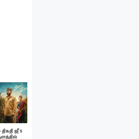
திகதி ஜீ 5
தளத்தில்