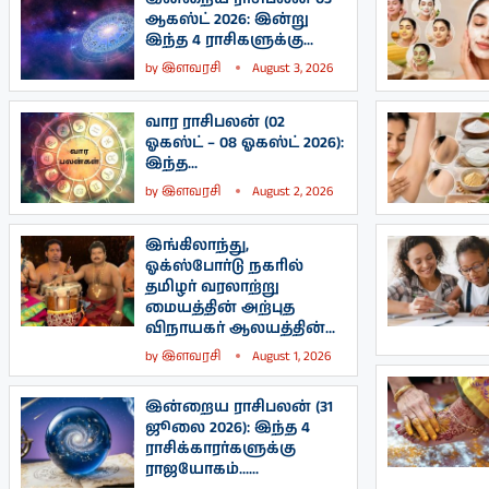
ஆகஸ்ட் 2026: இன்று
இந்த 4 ராசிகளுக்கு...
by
இளவரசி
August 3, 2026
வார ராசிபலன் (02
ஓகஸ்ட் – 08 ஓகஸ்ட் 2026):
இந்த...
by
இளவரசி
August 2, 2026
இங்கிலாந்து,
ஓக்ஸ்போர்டு நகரில்
தமிழர் வரலாற்று
மையத்தின் அற்புத
விநாயகர் ஆலயத்தின்...
by
இளவரசி
August 1, 2026
இன்றைய ராசிபலன் (31
ஜூலை 2026): இந்த 4
ராசிக்காரர்களுக்கு
ராஜயோகம்…...