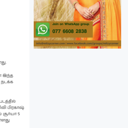
து.
ா இந்த
 நடக்க
டத்தில்
ிவி பிரகாஷ்
 சூர்யா 5
ள்ளது