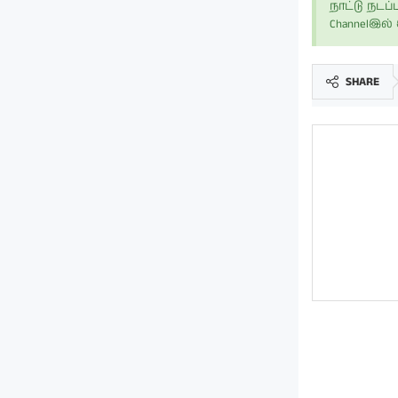
நாட்டு நட
Channelஇல
SHARE