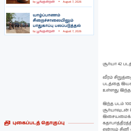
by
பூங்குன்றன்
August 7, 2026
யாழ்ப்பாணம்
சிறைச்சாலையிலும்
பாதுகாப்பு பலப்படுத்தல்
by
பூங்குன்றன்
August 7, 2026
சூர்யா 42 பட
வீரம் சிறுத
படத்தை இயக்க
உள்ளது இந்த 
இந்த படம் 
சூர்யாவுடன்
இசையமைக்க உ
புகைப்படத் தொகுப்பு
கதாபாத்திரத்
என்றும் சினி