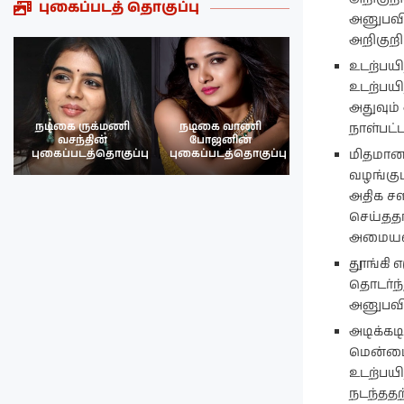
புகைப்படத் தொகுப்பு
அனுபவித
அறிகுறி
உடற்பயி
உடற்பய
அதுவும்
நடிகை ருக்மணி
நடிகை வாணி
நடிகை ருக்மண
நாள்பட்ட
வசந்தின்
போஜனின்
வசந்த்தின்
பு
புகைப்படத்தொகுப்பு
புகைப்படத்தொகுப்பு
புகைப்படத்தொகு
மிதமான 
வழங்கும
அதிக சள
செய்ததா
அமையல
தூங்கி 
தொடர்ந்
அனுபவிக
அடிக்கட
மென்மைய
உடற்பயி
நடந்ததற