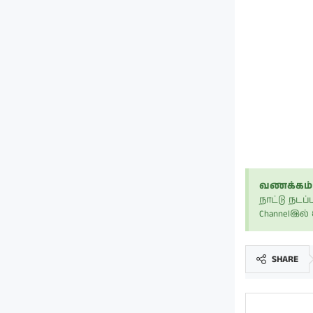
வணக்கம் 
நாட்டு நட
Channelஇல
SHARE