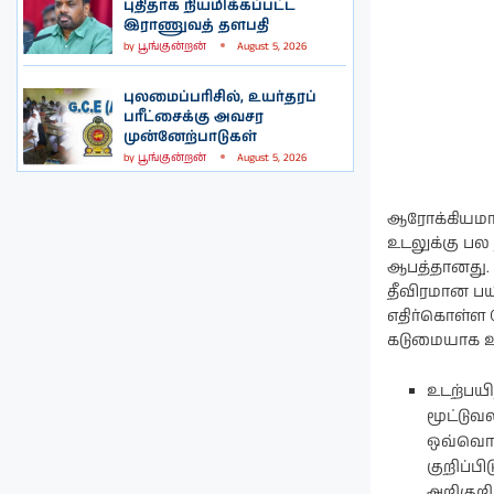
புதிதாக நியமிக்கப்பட்ட
இராணுவத் தளபதி
by
பூங்குன்றன்
August 5, 2026
புலமைப்பரிசில், உயர்தரப்
பரீட்சைக்கு அவசர
முன்னேற்பாடுகள்
by
பூங்குன்றன்
August 5, 2026
ஆரோக்கியமான 
உடலுக்கு ப
ஆபத்தானது. அ
தீவிரமான பய
எதிர்கொள்ள 
கடுமையாக உட
உடற்பயி
மூட்டுவ
ஒவ்வொன்
குறிப்ப
அறிகுற