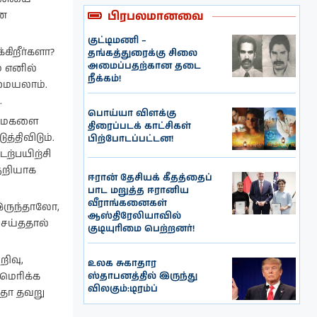
பிரபலமானவை
ான
குட்டிமணி –
கிறீர்களா?
தங்கத்துரைக்கு சிலை
அமைப்பதற்கான தடை
 எனில்
நீக்கம்!
மையலாம்.
.
பொய்யா விளக்கு
ன்மைகளை
திரைப்படக் காட்சிகள்
்திவிடும்.
பிற்போடப்பட்டன!
டற்பயிற்சி
குறியாக
ஈரான் தேசியக் கீதத்தைப்
பாட மறுத்த ஈரானிய
வீராங்கனைகள்
 இருந்தாலோ,
ஆஸ்திரேலியாவில்
செய்ததால்
குடியுரிமை பெற்றனர்!
றிவு,
உலக சுகாதார
ஸ்தாபனத்தில் இருந்து
மெரிக்க
விலகும்:டிரம்ப்
 ஏதோ தவறு