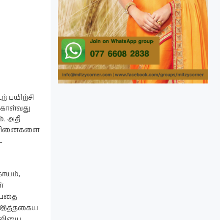
் பயிற்சி
கொள்வது
். அதி
ரச்சினைகளை
ே
ாயம்,
்
ன்பதை
கள் இத்தகைய
வலியை