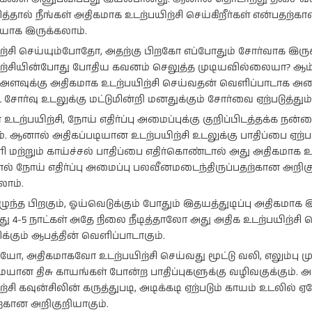
்தால் நீங்கள் அதிகமாக உடற்பயிற்சி செய்கிறீர்கள் என்பதற்க
யாக இருக்கலாம்.
ற்சி செய்யும்போதோ, அதற்கு பிறகோ எப்போதும் சோர்வாக இருக்
ிற்சியின்போது போதிய கவனம் செலுத்த முடியவில்லையா? ஆம்
 அளவுக்கு அதிகமாக உடற்பயிற்சி செய்வதன் வெளிப்பாடாக அ
ி
நடிகை ராஷி
நடிகை
 சோர்வு உடலுக்கு மட்டுமின்றி மனதுக்கும் சோர்வை ஏற்படுத்தும்
கண்ணாவின்
பிரணிதாவின்
ப்பு
புகைப்படத்தொகுப்பு
புகைப்படத்தொகுப்பு
உடற்பயிற்சி, நோய் எதிர்ப்பு அமைப்புக்கு குறிப்பிடத்தக்க ந
். ஆனால் அதிகப்படியான உடற்பயிற்சி உடலுக்கு பாதிப்பை ஏற்படுத
ி மற்றும் காய்ச்சல் பாதிப்பை எதிர்கொண்டால் அது அதிகமாக உ
ல் நோய் எதிர்ப்பு அமைப்பு பலவீனமடைந்திருப்பதற்கான அறி
ாம்.
எழுந்த பிறகும், ஓய்வெடுக்கும் போதும் இதயத்துடிப்பு அதிகமாக
து 4-5 நாட்கள் அதே நிலை நீடித்தாலோ அது அதிக உடற்பயிற்சி 
்கும் ஆபத்தின் வெளிப்பாடாகும்.
ியோ, அதிகமாகவோ உடற்பயிற்சி செய்வது மூட்டு வலி, எலும்பு மு
ான திசு காயங்கள் போன்ற பாதிப்புகளுக்கு வழிவகுக்கும். அ
ற்சி கவுன்சிலின் கருத்துபடி, அடிக்கடி ஏற்படும் காயம் உடலில்
்கான அறிகுறியாகும்.