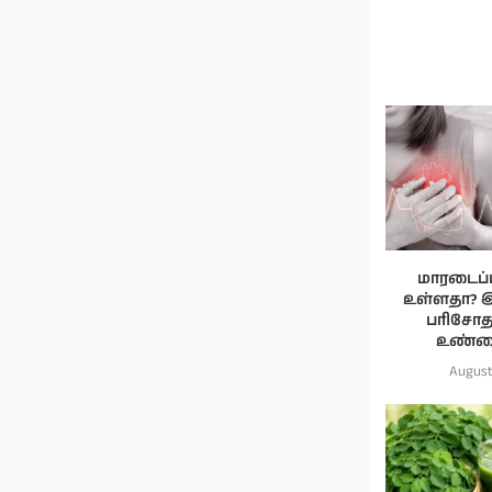
மாரடைப்
உள்ளதா? இந
பரிசோ
உண்ம
August