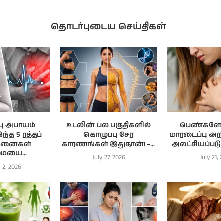
தொடர்புடைய செய்திகள்
பு அபாயம்
உடலின் பல பகுதிகளில்
பெண்களே 
்த 5 ரத்தப்
கொழுப்பு சேர
மாரடைப்பு அ
தனைகள்
காரணங்கள் இதுதான்! –...
அலட்சியப்படுத
ையை...
July 27, 2026
July 21,
 2, 2026