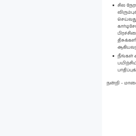
சில நேர
விரும்ப
செய்வத
கார்டிச
பிரச்சி
திசுக்க
ஆகியவற
நீங்கள்
பயிற்சி
பாதிப்புக
நன்றி – மால