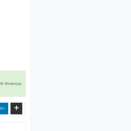
் WhatsApp
din