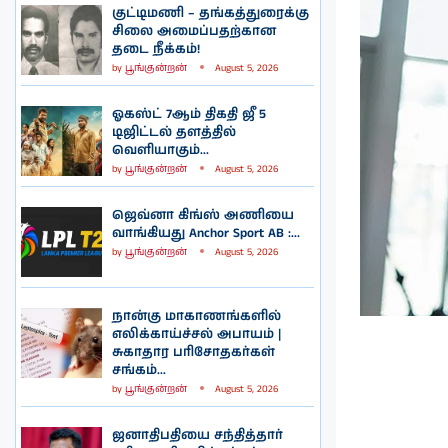
குட்டிமணி – தங்கத்துரைக்கு
சிலை அமைப்பதற்கான
தடை நீக்கம்!
by
பூங்குன்றன்
August 5, 2026
ஓகஸ்ட் 7ஆம் திகதி ஜீ 5
டிஜிட்டல் தளத்தில்
வெளியாகும்...
by
பூங்குன்றன்
August 5, 2026
ஜெவ்னா கிங்ஸ் அணியை
வாங்கியது Anchor Sport AB :...
by
பூங்குன்றன்
August 5, 2026
நான்கு மாகாணங்களில்
எலிக்காய்ச்சல் அபாயம் |
சுகாதார பரிசோதகர்கள்
சங்கம்...
by
பூங்குன்றன்
August 5, 2026
ஜனாதிபதியை சந்தித்தார்