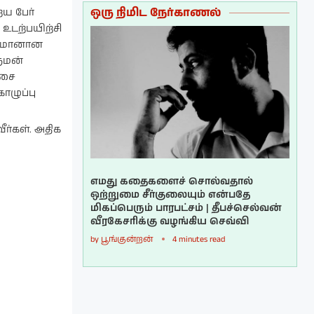
ஒரு நிமிட நேர்காணல்
ய பேர்
 உடற்பயிற்சி
ர்மோனான
ருமன்
தசை
ொழுப்பு
ர்கள். அதிக
எமது கதைகளைச் சொல்வதால்
ஒற்றுமை சீர்குலையும் என்பதே
மிகப்பெரும் பாரபட்சம் | தீபச்செல்வன்
வீரகேசரிக்கு வழங்கிய செவ்வி
by
பூங்குன்றன்
4 minutes read