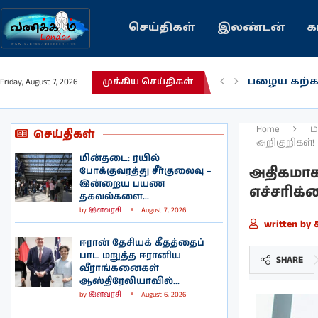
செய்திகள்
இலண்டன்
க
பழைய கற்க
Friday, August 7, 2026
முக்கிய செய்திகள்
இந்தியவரலா
கவிதை | உ
காசாவில் போ
நல்ல சில 
பிரித்தானிய
இலங்கையில்
இலண்டனில்
Home
ம
செய்திகள்
அறிகுறிகள்!
மின்தடை: ரயில்
அதிகமாக
போக்குவரத்து சீர்குலைவு –
இன்றைய பயண
எச்சரிக்
தகவல்களை...
by
இளவரசி
August 7, 2026
written by
ஈரான் தேசியக் கீதத்தைப்
பாட மறுத்த ஈரானிய
SHARE
வீராங்கனைகள்
ஆஸ்திரேலியாவில்...
by
இளவரசி
August 6, 2026