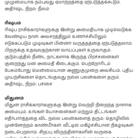
முழுமையாக நம்புவது ஏமாற்றத்தை ஏற்படுத்தக்கூடும்.
அதிர்ஷ்ட நிறம்: நீலம்
ரிஷபம்
ரிஷப ராசிக்காரர்களுக்கு இன்று அமைதியாக முடிவெடுக்க
வேண்டிய நாள். அவசரத்திலும் உணர்ச்சியிலும்
எடுக்கப்படும் முடிவுகள் பின்னர் வருத்தத்தை ஏற்படுத்தலாம்.
பிறருக்கு உதவுவதற்கான வாய்ப்புகள் உருவாகும்.
குடும்பத்தில் நீண்ட நாட்களாக இருந்த பிரச்சனைகள்
குறைந்து மன அமைதி கிடைக்கும். பெற்றோரிடம்
பேசும்போது மென்மையான அணுகுமுறை அவசியம். புதிய
முயற்சிகளை தொடங்குவது நல்ல பலன்களை தரும்.
அதிர்ஷ்ட நிறம்: பச்சை
மிதுனம்
மிதுன ராசிக்காரர்களுக்கு இன்று வெற்றி நிறைந்த நாளாக
அமையும். உங்கள் யோசனைகள் மற்றும் திட்டங்கள்
எதிர்பார்த்ததை விட நல்ல பலன்களைத் தரும். தொழிலில்
முன்னேற்றம் காண்பீர்கள். வீட்டில் மகிழ்ச்சியான நிகழ்வுகள்
நடைபெறலாம். சிறப்பு விருந்தினர்களின் வருகை