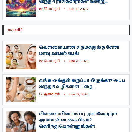
இந்த 4 ராசிக்காரர்கள் இன்று...
by
இளவரசி
July 30, 2026
மகளிர்
வெள்ளையான சருமத்துக்கு சோள
மாவு ஃபேஸ் பேக்!
by
இளவரசி
June 28, 2026
உங்க அக்குள் கருப்பா இருக்கா? அப்ப
இந்த 5 வழிகளை ட்ரை...
by
இளவரசி
June 23, 2026
பிள்ளையின் படிப்பு முன்னேற்றம்
அம்மாவின் கையிலா?
தெரிந்துகொள்ளுங்கள்!