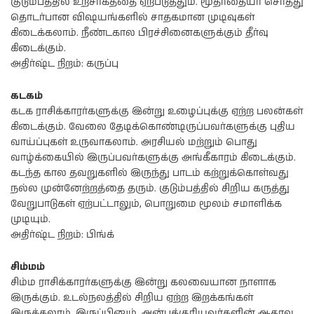
குடும்பத்தில் உற்சாகத்தை ஏற்படுத்தும். மூதாதையர் சொத்து
தொடர்பான விஷயங்களில் சாதகமான முடிவுகள்
கிடைக்கலாம். நீண்டகால பிரச்சினைகளுக்கும் தீர்வு
கிடைக்கும்.
அதிர்ஷ்ட நிறம்: கருப்பு
கடகம்
கடக ராசிக்காரர்களுக்கு இன்று உழைப்புக்கு ஏற்ற பலன்கள்
கிடைக்கும். வேலை தேடிக்கொண்டிருப்பவர்களுக்கு புதிய
வாய்ப்புகள் உருவாகலாம். அரசியல் மற்றும் பொது
வாழ்க்கையில் இருப்பவர்களுக்கு அங்கீகாரம் கிடைக்கும்.
கடந்த கால தவறுகளில் இருந்து பாடம் கற்றுக்கொள்வது
நல்ல முன்னேற்றத்தை தரும். குடும்பத்தில் சிறிய கருத்து
வேறுபாடுகள் ஏற்பட்டாலும், பொறுமை மூலம் சமாளிக்க
முடியும்.
அதிர்ஷ்ட நிறம்: பிங்க்
சிம்மம்
சிம்ம ராசிக்காரர்களுக்கு இன்று கலவையான நாளாக
இருக்கும். உடல்நலத்தில் சிறிய ஏற்ற இறக்கங்கள்
இருக்கலாம். இருப்பினும், அன்புக்குரியவர்களின் ஆதரவு