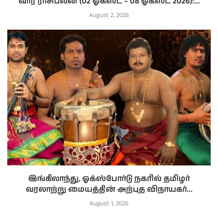
வார ராசிபலன் (02 ஓகஸ்ட் – 08 ஓகஸ்ட் 2026):...
August 2, 2026
இங்கிலாந்து, ஓக்ஸ்போர்டு நகரில் தமிழர்
வரலாற்று மையத்தின் அற்புத விநாயகர்...
August 1, 2026