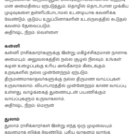
மன அமைதியை ஏற்படுத்தும். தொழில் தொடர்பான முக்கிய
முடிவுகளை தள்ளிப்போடாமல் உடனடியாக கவனிக்க
வேண்டும். குடும்ப உறுப்பினர்களின் உடல்நலத்தில் கூடுதல்
கவனம் தேவைப்படும்.
அதிர்ஷ்ட நிறம்: வெள்ளை
கன்னி
கன்னி ராசிக்காரர்களுக்கு இன்று மகிழ்ச்சிகரமான நாளாக
அமையும். அலுவலகத்தில் நல்ல சூழல் நிலவும். உங்கள்
கடின உழைப்புக்கு உரிய அங்கீகாரம் கிடைக்கும்.
உறவுகளில் நல்ல முன்னேற்றம் ஏற்படும்.
திருமணமாகாதவர்களுக்கு நல்ல திருமண வாய்ப்புகள்
உருவாகலாம். வியாபாரத்தில் முன்னேற்றம் காண வாய்ப்பு
உள்ளது. வாழ்க்கைத் துணையுடன் பயணிக்கும்
வாய்ப்புகளும் உருவாகலாம்.
அதிர்ஷ்ட நிறம்: மெரூன்
துலாம்
துலாம் ராசிக்காரர்கள் இன்று எந்த ஒரு முடிவையும்
கவனமாக எடுக்க வேண்டும். புதிய வாகனம் வாங்க