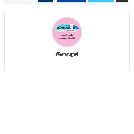
இளவரசி