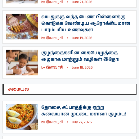
by
இளவரசி
June 21, 2026
வயதுக்கு வந்த பெண் பிள்ளைக்கு
கொடுக்க வேண்டிய ஆரோக்கியமான
பாரம்பரிய உணவுகள்
by
இளவரசி
June 19, 2026
குழந்தைகளின் கையெழுத்தை
அழகாக மாற்றும் வழிகள் இதோ!
by
இளவரசி
June 18, 2026
சமையல்
தோசை, சப்பாத்திக்கு ஏற்ற
சுவையான முட்டை மசாலா குழம்பு!
by
இளவரசி
July 27, 2026