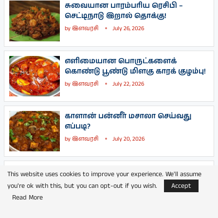
சுவையான பாரம்பரிய ரெசிபி –
செட்டிநாடு இறால் தொக்கு!
by
இளவரசி
July 26, 2026
எளிமையான பொருட்களைக்
கொண்டு பூண்டு மிளகு காரக் குழம்பு!
by
இளவரசி
July 22, 2026
காளான் பன்னீர் மசாலா செய்வது
எப்படி?
by
இளவரசி
July 20, 2026
மொறுமொறுப்பான சுவையில்
This website uses cookies to improve your experience. We'll assume
சேனைக்கிழங்கு வறுவல்!
you're ok with this, but you can opt-out if you wish.
Accept
by
இளவரசி
July 10, 2026
Read More