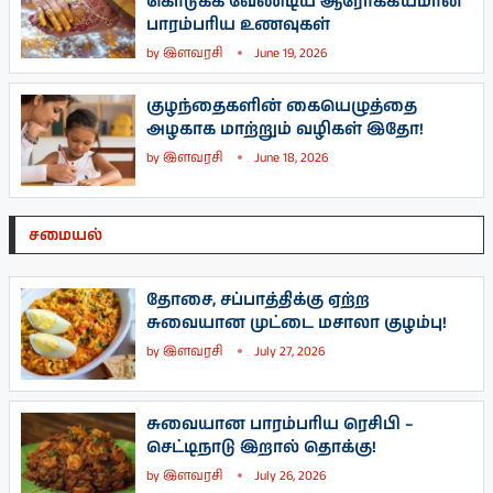
கொடுக்க வேண்டிய ஆரோக்கியமான
பாரம்பரிய உணவுகள்
by
இளவரசி
June 19, 2026
குழந்தைகளின் கையெழுத்தை
அழகாக மாற்றும் வழிகள் இதோ!
by
இளவரசி
June 18, 2026
சமையல்
தோசை, சப்பாத்திக்கு ஏற்ற
சுவையான முட்டை மசாலா குழம்பு!
by
இளவரசி
July 27, 2026
சுவையான பாரம்பரிய ரெசிபி –
செட்டிநாடு இறால் தொக்கு!
by
இளவரசி
July 26, 2026