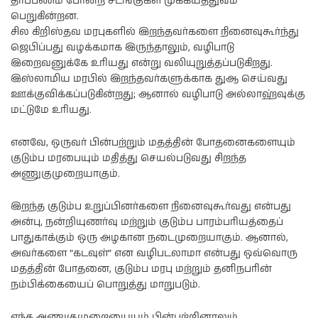
தர்ப்பணம் போன்ற சடங்குகள் முக்கியத்துவம்
பெறுகின்றன.
சில கிறிஸ்தவ மரபுகளில் இறந்தவர்களை நினைவுகூர்ந்து
ஜெபிப்பது வழக்கமாக இருந்தாலும், வழிபாடு
இறைவனுக்கே உரியது என்று வலியுறுத்தப்படுகிறது.
இஸ்லாமிய மரபில் இறந்தவர்களுக்காக துஆ செய்வது
ஊக்குவிக்கப்படுகின்றது; ஆனால் வழிபாடு அல்லாஹ்வுக்கு
மட்டுமே உரியது.
எனவே, ஒருவர் பின்பற்றும் மதத்தின் போதனைகளையும்
குடும்ப மரபையும் மதித்து செயல்படுவது சிறந்த
அணுகுமுறையாகும்.
இறந்த குடும்ப உறுப்பினர்களை நினைவுகூர்வது என்பது
அன்பு, நன்றியுணர்வு மற்றும் குடும்ப பாரம்பரியத்தைப்
பாதுகாக்கும் ஒரு அழகான நடைமுறையாகும். ஆனால்,
அவர்களை “கடவுள்” என வழிபடலாமா என்பது ஒவ்வொரு
மதத்தின் போதனை, குடும்ப மரபு மற்றும் தனிநபரின்
நம்பிக்கையைப் பொறுத்து மாறுபடும்.
எந்த அணுகுமுறையையும் பின்பற்றினாலும்,