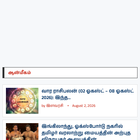
ஆன்மீகம்
வார ராசிபலன் (02 ஓகஸ்ட் – 08 ஓகஸ்ட்
2026): இந்த...
by
இளவரசி
August 2, 2026
இங்கிலாந்து, ஓக்ஸ்போர்டு நகரில்
தமிழர் வரலாற்று மையத்தின் அற்புத
விநாயகர் ஆலயத்தின்...