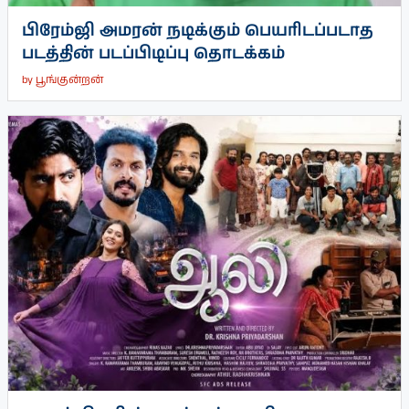
பிரேம்ஜி அமரன் நடிக்கும் பெயரிடப்படாத
படத்தின் படப்பிடிப்பு தொடக்கம்
by
பூங்குன்றன்