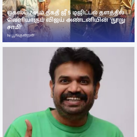
ஓகஸ்ட் 7ஆம் திகதி ஜீ 5 டிஜிட்டல் தளத்தில்
வெளியாகும் விஜய் அண்டனியின் ‘நூறு
சாமி’
by
பூங்குன்றன்