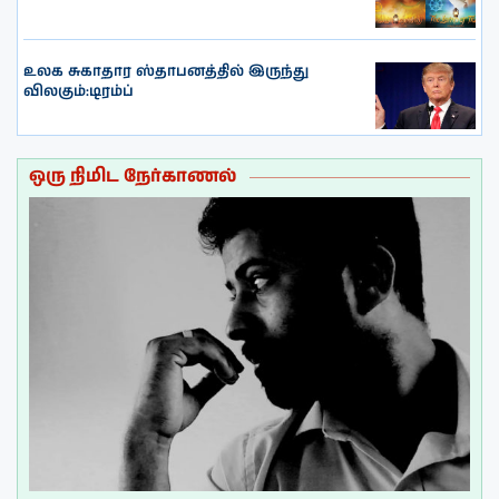
உலக சுகாதார ஸ்தாபனத்தில் இருந்து
விலகும்:டிரம்ப்
ஒரு நிமிட நேர்காணல்