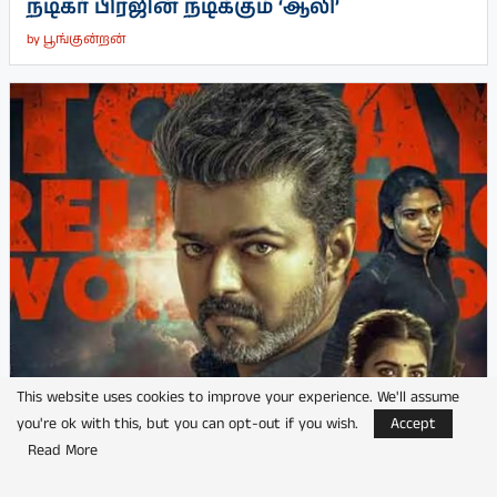
நடிகர் பிரஜின் நடிக்கும் ‘ஆலி’
by
பூங்குன்றன்
This website uses cookies to improve your experience. We'll assume
you're ok with this, but you can opt-out if you wish.
Accept
விஜயின் ‘ஜனநாயகன்’ படத்திற்கு புது
Read More
சிக்கல்