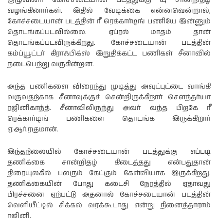
வழங்கினார்கள். இதில் வேடிக்கை என்னவென்றால்,
கோச்சடையான் படத்தின் ரீ ரெக்கார்டிங் பணியே இன்னும்
தொடங்கப்படவில்லை. ஏப்ரல் மாதம் தான்
தொடங்கப்படவிருக்கிறது. கோச்சடையான் படத்தின்
கம்ப்யூட்டர் கிராஃபிக்ஸ் இறுதிக்கட்ட பணிகள் சீனாவில்
நடைபெற்று வருகின்றன.
அந்த பணிகளை விரைந்து முடித்து அவுட்புட்டை வாங்கி
வருவதற்காக சீனாவுக்குச் சென்றிருக்கிறார் சௌந்தர்யா
ரஜினிகாந்த். சீனாவிலிருந்து அவர் வந்த பிறகே ரீ
ரெக்கார்டிங் பணிகளை தொடங்க இருக்கிறார்
ஏ.ஆர்.ரகுமான்.
இந்தநிலையில் கோச்சடையான் படத்துக்கு எப்படி
தணிக்கை சான்றிதழ் கிடைத்தது என்பதுதான்
திரையுலகில் பலரும் கேட்கும் கேள்வியாக இருக்கிறது.
தணிக்கையின் போது கடைசி நேரத்தில் ஏதாவது
பிரச்சனை ஏற்பட்டு அதனால் கோச்சடையான் படத்தின்
வெளியீட்டில் சிக்கல் வரக்கூடாது என்று நினைத்தாராம்
ரஜினி.