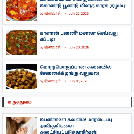
கொண்டு பூண்டு மிளகு காரக் குழம்பு!
by
இளவரசி
July 22, 2026
காளான் பன்னீர் மசாலா செய்வது
எப்படி?
by
இளவரசி
July 20, 2026
மொறுமொறுப்பான சுவையில்
சேனைக்கிழங்கு வறுவல்!
by
இளவரசி
July 10, 2026
மருத்துவம்
பெண்களே கவனம்! மாரடைப்பு
அறிகுறிகளை
அலட்சியப்படுத்தாதீர்கள்!