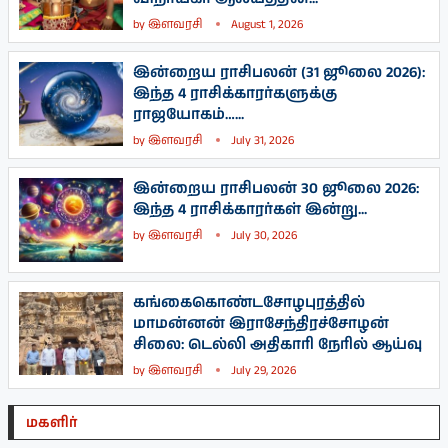
by
இளவரசி
August 1, 2026
இன்றைய ராசிபலன் (31 ஜூலை 2026):
இந்த 4 ராசிக்காரர்களுக்கு
ராஜயோகம்…...
by
இளவரசி
July 31, 2026
இன்றைய ராசிபலன் 30 ஜூலை 2026:
இந்த 4 ராசிக்காரர்கள் இன்று...
by
இளவரசி
July 30, 2026
கங்கைகொண்டசோழபுரத்தில்
மாமன்னன் இராசேந்திரச்சோழன்
சிலை: டெல்லி அதிகாரி நேரில் ஆய்வு
by
இளவரசி
July 29, 2026
மகளிர்