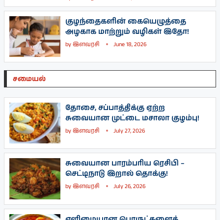
குழந்தைகளின் கையெழுத்தை
அழகாக மாற்றும் வழிகள் இதோ!
by
இளவரசி
June 18, 2026
சமையல்
தோசை, சப்பாத்திக்கு ஏற்ற
சுவையான முட்டை மசாலா குழம்பு!
by
இளவரசி
July 27, 2026
சுவையான பாரம்பரிய ரெசிபி –
செட்டிநாடு இறால் தொக்கு!
by
இளவரசி
July 26, 2026
எளிமையான பொருட்களைக்