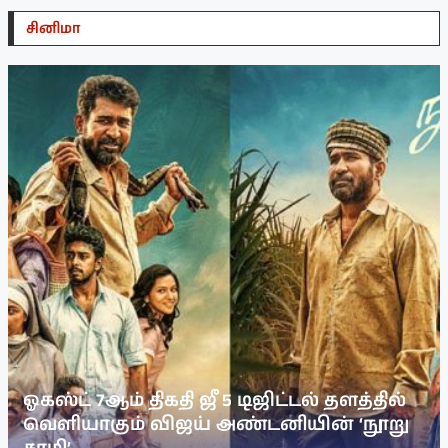
சினிமா
ஓகஸ்ட் 7ஆம் திகதி ஜீ 5 டிஜிட்டல் தளத்தில்
வெளியாகும் விஜய் அண்டனியின் ‘நூறு