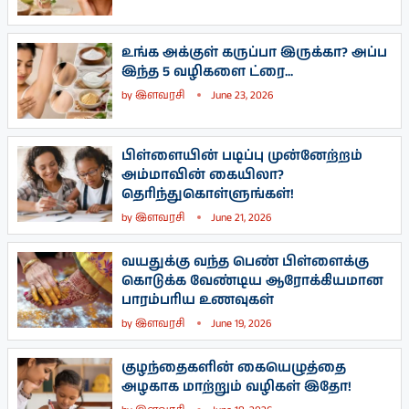
உங்க அக்குள் கருப்பா இருக்கா? அப்ப
இந்த 5 வழிகளை ட்ரை...
by
இளவரசி
June 23, 2026
பிள்ளையின் படிப்பு முன்னேற்றம்
அம்மாவின் கையிலா?
தெரிந்துகொள்ளுங்கள்!
by
இளவரசி
June 21, 2026
வயதுக்கு வந்த பெண் பிள்ளைக்கு
கொடுக்க வேண்டிய ஆரோக்கியமான
பாரம்பரிய உணவுகள்
by
இளவரசி
June 19, 2026
குழந்தைகளின் கையெழுத்தை
அழகாக மாற்றும் வழிகள் இதோ!