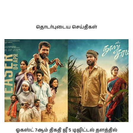
தொடர்புடைய செய்திகள்
ஓகஸ்ட் 7ஆம் திகதி ஜீ 5 டிஜிட்டல் தளத்தில்