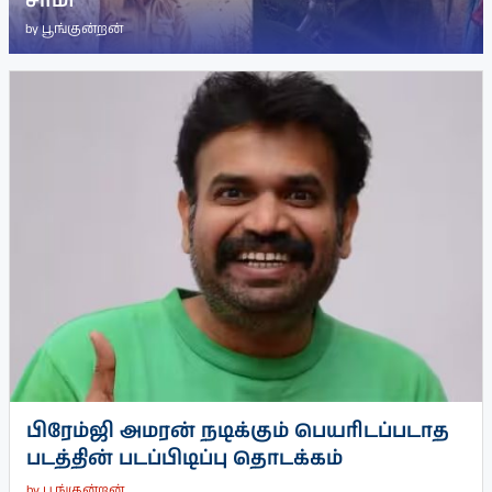
சாமி’
by
பூங்குன்றன்
பிரேம்ஜி அமரன் நடிக்கும் பெயரிடப்படாத
படத்தின் படப்பிடிப்பு தொடக்கம்
by
பூங்குன்றன்