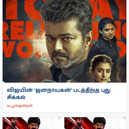
விஜயின் ‘ஜனநாயகன்’ படத்திற்கு புது
சிக்கல்
by
பூங்குன்றன்