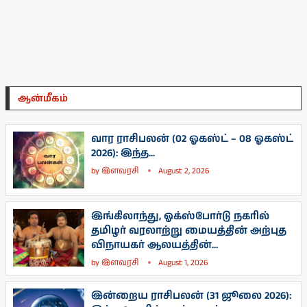
ஆன்மீகம்
வார ராசிபலன் (02 ஓகஸ்ட் – 08 ஓகஸ்ட்
2026): இந்த...
by
இளவரசி
August 2, 2026
இங்கிலாந்து, ஓக்ஸ்போர்டு நகரில்
தமிழர் வரலாற்று மையத்தின் அற்புத
விநாயகர் ஆலயத்தின்...
by
இளவரசி
August 1, 2026
இன்றைய ராசிபலன் (31 ஜூலை 2026):