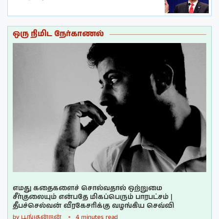
ஒரு நிமிட நேர்காணல்
எமது கதைகளைச் சொல்வதால் ஒற்றுமை
சீர்குலையும் என்பதே மிகப்பெரும் பாரபட்சம் |
தீபச்செல்வன் வீரகேசரிக்கு வழங்கிய செவ்வி
by
பூங்குன்றன்
4 minutes read