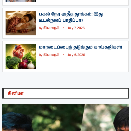
பகல் நேர அதீத தூக்கம்: இது
உடல்நலப் பாதிப்பா?
by
இளவரசி
July 7, 2026
மாரடைப்பைத் தடுக்கும் காய்கறிகள்!
by
இளவரசி
July 6, 2026
சினிமா