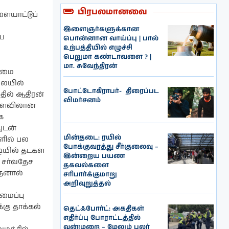
பிரபலமானவை
ையாட்டுப்
இளைஞர்களுக்கான
ிய
பொன்னான வாய்ப்பு | பால்
உற்பத்தியில் எழுச்சி
பெறுமா கண்டாவளை ? |
மா. சுவேந்திரன்
்மை
லையில்
போட்டோகிராபர்- ‌ திரைப்பட
தில் ஆதிரன்
விமர்சனம்
ச அளவிலான
க
ுடன்
மின்தடை: ரயில்
ளில் பல
போக்குவரத்து சீர்குலைவு –
டியில் தடகள
இன்றைய பயண
 சர்வதேச
தகவல்களை
இதனால்
சரிபார்க்குமாறு
அறிவுறுத்தல்
மைப்பு
்கு தாக்கல்
தெட்ஃபோர்ட்: அகதிகள்
எதிர்ப்பு போராட்டத்தில்
வன்முறை – மேலும் பலர்