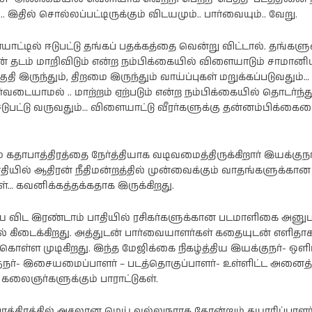
.. இதில் சொல்லப்பட்டிருக்கும் விடயமும்.. பார்வையும்.. வேறு.
ட்டில் ஈடுபட்டு தங்கப் பதக்கத்தை வென்று விட்டால். தங்க
் தடம் மாறிவிடும் என்ற நம்பிக்கையில் விளையாடும் சாமான
குதி இருந்தும், திறமை இருந்தும் வாய்ப்புகள் மறுக்கப்படுவதும்
்வடையாமல் .. மாற்றம் ஏற்படும் என்ற நம்பிக்கையில் தொடர்ந்
 ஈடுபட்டு வருவதும்… விளையாட்டு வீரர்களுக்கு தன்னம்பிக்கை
 கதாபாத்திரத்தை நேர்த்தியாக வடிவமைத்திருக்கிறார் இயக்குநர்
தியில் ஆதிரன் நீதிமன்றத்தில் முன்வைக்கும் வாதங்களுக்கான
… கவனிக்கத்தக்கதாக இருக்கிறது.
ை விட இரண்டாம் பாதியில் ரசிகர்களுக்கான படமாளிகை அனுப
 கிடைக்கிறது. அத்துடன் பார்வையாளர்கள் கதையுடன் எளிதா
ொள்ள முடிகிறது. இந்த மேஜிக்கை நிகழ்த்திய இயக்குநர்- ஒளிப
ர்- இசையமைப்பாளர் – படத்தொகுப்பாளர்- உள்ளிட்ட அனைத்
 கலைஞர்களுக்கும் பாராட்டுகள்.
ாத்திரத்தில் அசலான மெய் வல்லுநராக தோன்றும் தயாரிப்பாளர