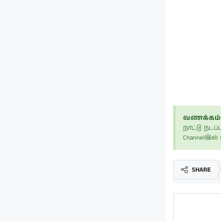
வணக்கம் 
நாட்டு நட
Channelஇல
SHARE