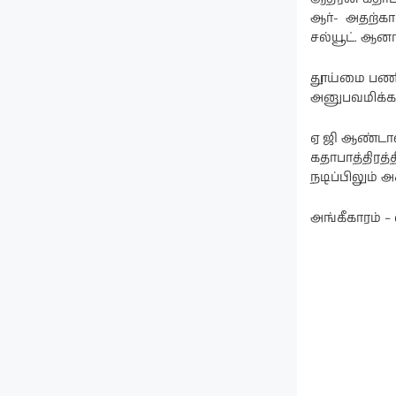
ஆர்- அதற்காக
சல்யூட். ஆனா
தூய்மை பணியா
அனுபவமிக்க ந
ஏ ஜி ஆண்டாள
கதாபாத்திரத்
நடிப்பிலும் அச
அங்கீகாரம் 