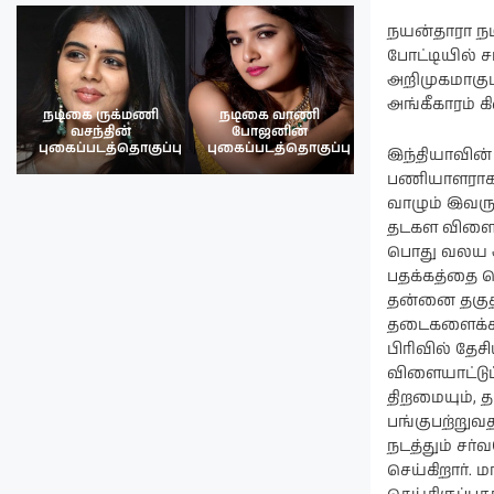
நயன்தாரா நட
போட்டியில் ச
அறிமுகமாகும் 
அங்கீகாரம் 
நடிகை ருக்மணி
நடிகை வாணி
நடிகை ருக்மண
வசந்தின்
போஜனின்
வசந்த்தின்
பு
புகைப்படத்தொகுப்பு
புகைப்படத்தொகுப்பு
புகைப்படத்தொகு
இந்தியாவின
பணியாளராக ப
வாழும் இவரு
தடகள விளையா
பொது வலய அம
பதக்கத்தை வ
தன்னை தகுதி
தடைகளைக்கடந
பிரிவில் தே
விளையாட்டுப
திறமையும், த
பங்குபற்றுவ
நடத்தும் சர்
செய்கிறார். 