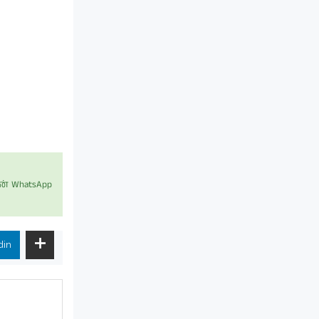
் WhatsApp
din