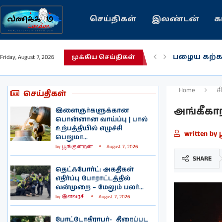
செய்திகள்
இலண்டன்
க
பழைய கற்க
Friday, August 7, 2026
முக்கிய செய்திகள்
இந்தியவரலா
கவிதை | உ
காசாவில் போ
நல்ல சில 
பிரித்தானிய
இலங்கையில்
இலண்டனில்
Home
ச
செய்திகள்
அங்கீகார
இளைஞர்களுக்கான
பொன்னான வாய்ப்பு | பால்
உற்பத்தியில் எழுச்சி
written by
பெறுமா...
by
பூங்குன்றன்
August 7, 2026
SHARE
தெட்ஃபோர்ட்: அகதிகள்
எதிர்ப்பு போராட்டத்தில்
வன்முறை – மேலும் பலர்...
by
இளவரசி
August 7, 2026
போட்டோகிராபர்- ‌ திரைப்பட