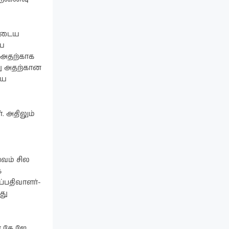
ளுடைய
ிய
… அதற்காக
து அதற்கான
யை
. அதிலும்
வம் சில
க
்பதிவாளர்-
து
் கே ஜே