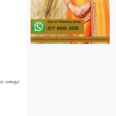
ரா, மன்சூர்