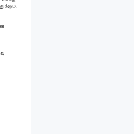
க்கும்..
ன்
்வு