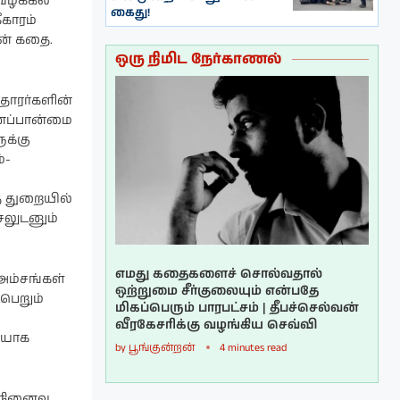
ழக்கில்
கைது!
ீகாரம்
ின் கதை.
ஒரு நிமிட நேர்காணல்
தாரர்களின்
 மனப்பான்மை
ுக்கு
்-
் துறையில்
சலுடனும்
எமது கதைகளைச் சொல்வதால்
அம்சங்கள்
ஒற்றுமை சீர்குலையும் என்பதே
பெறும்
மிகப்பெரும் பாரபட்சம் | தீபச்செல்வன்
வீரகேசரிக்கு வழங்கிய செவ்வி
தியாக
by
பூங்குன்றன்
4 minutes read
 நினைவு