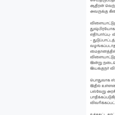
செய்திருப்ப
ஆதிரன் வெற்ற
அவருக்கு கி
விளையாட்டுத
துஷ்பிரயோகம
எதிர்பார்ப்ப
– துடுப்பாட்
வழங்கப்படா
மைதானத்தில்
விளையாட்டுத
இன்று நடைபெ
இயக்குநர் வி
பொதுவாக ஸ்ப
இதில் உள்ளத
பல்வேறு அரச
பாதிக்கப்படுக
விவரிக்கப்பட்
உச்சகட்ட கா