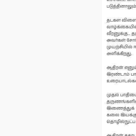
படுத்தினாலும்
தடகள விளையா
வாழ்க்கையின
வீரனுக்கு… த
அவர்கள் சோர
முயற்சியில்
அளிக்கிறது.
ஆதிரன் எனும்
இரண்டாம் பா
உரையாடல்கள்
முதல் பாதிய
தருணங்களில்
இணைத்துக் க
கலை இயக்குந
தொழில்நுட்ப
ஆதிரன் கதாப