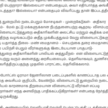
தால்… இந்த விவகாரம் தேசிய அளவில் கவனம் பெறுகிறது. இந்த வ
ி பெற்றாரா? இல்லையா? என்பதையும், அவர் எதிர்பார்த்த அங்க
டைத்ததா? இல்லையா? என்பதையும் விவரிப்பது தான் இப்படத்த
் துறையில் நடைபெறும் மோசடிகள் – முறைகேடுகள்- அதிகார
்- மேல் தட்டு மக்களுக்கான நிபந்தனையற்ற ஆதரவு- விளம்பர
ு- விளையாட்டுத்துறை அதிகாரிகளின் அலட்சிய மற்றும் ஆதிக்க
டத்திற்கு வழங்கப்படும் அதீத முக்கியத்துவம் வேறு விளையாட்டுகள
த யதார்த்த நிலை- மண் மைதானம் – செயற்கை தரை மைதானம
 பயிற்சி பெறும் வீரர்களுக்கு இடையேயான பாகுபாடு-
்துறை அதிகாரிகளின் பாலியல் அத்துமீறல்- என விளையாட்டுத
ற்று வரும் அனைத்து அரசியலையும்.. தெளிவாகவும், துணிச்
வரித்திருப்பதற்கு முதலில் பாராட்டை தெரிவிக்கலாம்.
ோர்ட்ஸ் டிராமா ஜேனரிலான படைப்புகளில் காணப்படாத பல 
ை அவசியம் குறிப்பிட வேண்டும். விளையாட்டு துறையில் நடை
ியல் காரணமாக திறமையான விளையாட்டு வீரர்கள் எப்படி
ிறார்கள்? எந்த அளவிற்கு பாதிக்கப்படுகிறார்கள்? என்பதை நேர்த்
டிருக்கிறது.
ட்சி- அண்மையில் வெளியாகி வெற்றி பெற்ற ‘பெத்தி’ படத்தினை