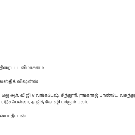
 திரைப்பட விமர்சனம்
ஸ்வஸ்திக் விஷன்ஸ்
கே ஜெ ஆர், விஜி வெங்கடேஷ், சிந்தூரி, ரங்கராஜ் பாண்டே, வசுந்த
ா, இசபெல்லா, அஜித் கோஷி மற்றும் பலர்.
ென்பாதியான்