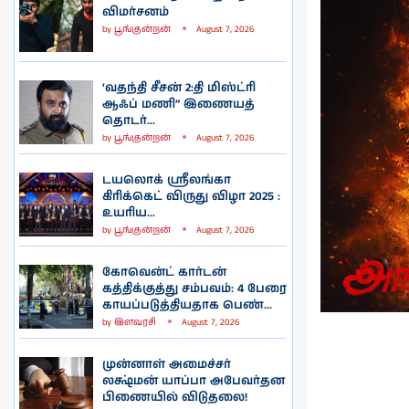
விமர்சனம்
by
பூங்குன்றன்
August 7, 2026
‘வதந்தி சீசன் 2:தி மிஸ்ட்ரி
ஆஃப் மணி” இணையத்
தொடர்...
by
பூங்குன்றன்
August 7, 2026
டயலொக் ஸ்ரீலங்கா
கிரிக்கெட் விருது விழா 2025 :
உயரிய...
by
பூங்குன்றன்
August 7, 2026
கோவென்ட் கார்டன்
கத்திக்குத்து சம்பவம்: 4 பேரை
காயப்படுத்தியதாக பெண்...
by
இளவரசி
August 7, 2026
முன்னாள் அமைச்சர்
லக்ஷ்மன் யாப்பா அபேவர்தன
பிணையில் விடுதலை!