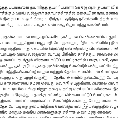
ித்த படங்களை தயாரித்த தயாரிப்பாளர் கே ஜே ஆர்- தடகள விள
ாதிக்கும் மெய் வல்லுநர் கதாபாத்திரத்தில் கதையின் நாயகனாக
திரைப்படம் ‘அங்கீகாரம்’. இந்த படத்திற்கு ரசிகர்களிடத்தில் உர
கிடைக்குமா? கிடைக்காதா? என்பதை தொடர்ந்து காண்போம்.
ி
நடிகை ராஷி
நடிகை
கண்ணாவின்
பிரணிதாவின்
ப்பு
புகைப்படத்தொகுப்பு
புகைப்படத்தொகுப்பு
் முதன்மையான மாநகரங்களில் ஒன்றான சென்னையில் தூய
ணியாற்றுகிறார் பானுமதி. பொருளாதார ரீதியாக விளிம்பு நி
க்கு ஆதிரன் – தங்கமயில் இரண்டு என இரண்டு பிள்ளைகள். இ
ட்டில் மெய் வல்லுனர் போட்டி பிரிவில் சாதித்து…. சர்வதே
ைப்பு நடத்தும் விளையாட்டுப் போட்டிகளில் பங்கு பற்றி, தங்
ென்று, தன் குடும்பத்தை முன்னேற்ற வேண்டும் என்ற லட்சியத்த
ப்படுத்திக்கொண்டு மாநில மற்றும் தேசிய அளவிலான போட்டிக
்து பங்கு பற்றி வருகிறார். தேசிய அளவில் நடைபெற்ற போட்
சிய சாதனையை சமன் செய்து வெற்றி பெறுகிறார். ஆனால் அவர்
் போட்டியில் பங்குபற்றுவதற்கு தெரிவு செய்யப்படவில்லை. 
குதியும் இருந்தும் தமக்கு சர்வதேச விளையாட்டுப் போட்டிகளில்
தற்கான வாய்ப்பு வழங்கப்பட வேண்டும் அல்லது பொது வலய அ
வதேச போட்டிக்கு தடை விதிக்க வேண்டும் என நீதிமன்றத்தில் வழக
மாநில மற்றும் மத்திய அரசுகளுக்கு எதிராக அவர் மனு தாக்கல்