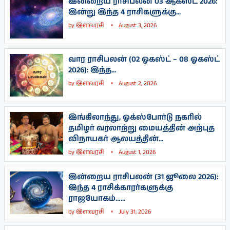
இன்றைய ராசிபலன் 03 ஆகஸ்ட் 2026:
இன்று இந்த 4 ராசிகளுக்கு...
by
இளவரசி
August 3, 2026
வார ராசிபலன் (02 ஓகஸ்ட் – 08 ஓகஸ்ட்
2026): இந்த...
by
இளவரசி
August 2, 2026
இங்கிலாந்து, ஓக்ஸ்போர்டு நகரில்
தமிழர் வரலாற்று மையத்தின் அற்புத
விநாயகர் ஆலயத்தின்...
by
இளவரசி
August 1, 2026
இன்றைய ராசிபலன் (31 ஜூலை 2026):
இந்த 4 ராசிக்காரர்களுக்கு
ராஜயோகம்…...
by
இளவரசி
July 31, 2026