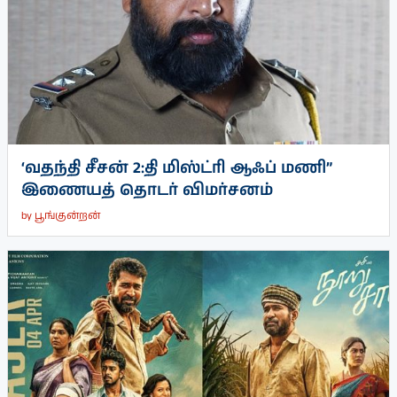
‘வதந்தி சீசன் 2:தி மிஸ்ட்ரி ஆஃப் மணி”
இணையத் தொடர் விமர்சனம்
by
பூங்குன்றன்