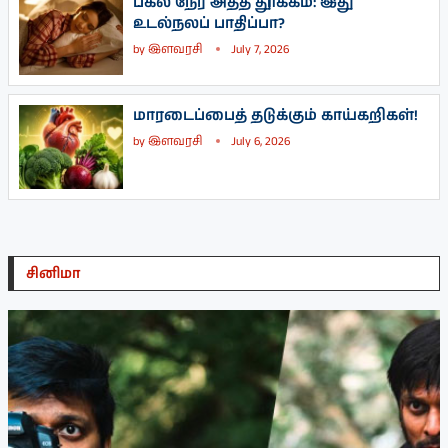
பகல் நேர அதீத தூக்கம்: இது
உடல்நலப் பாதிப்பா?
by
இளவரசி
July 7, 2026
மாரடைப்பைத் தடுக்கும் காய்கறிகள்!
by
இளவரசி
July 6, 2026
சினிமா