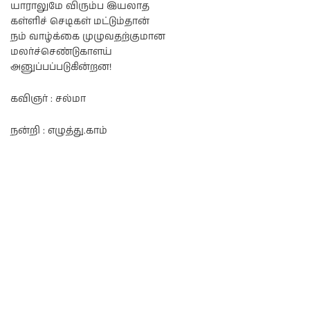
யாராலுமே விரும்ப இயலாத
கள்ளிச் செடிகள் மட்டும்தான்
நம் வாழ்க்கை முழுவதற்குமான
மலர்ச்செண்டுகாளய்
அனுப்பப்படுகின்றன!
கவிஞர் : சல்மா
நன்றி : எழுத்து.காம்