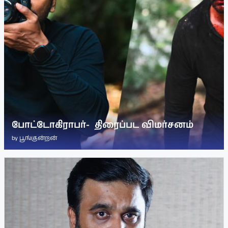
போட்டோகிராபர்- ‌ திரைப்பட விமர்சனம்
by
பூங்குன்றன்