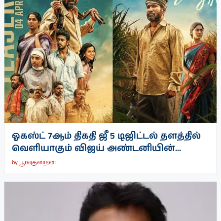
ஓகஸ்ட் 7ஆம் திகதி ஜீ 5 டிஜிட்டல் தளத்தில்
வெளியாகும் விஜய் அண்டனியின்...
by
பூங்குன்றன்