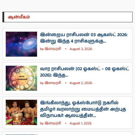
ஆன்மீகம்
இன்றைய ராசிபலன் 03 ஆகஸ்ட் 2026:
இன்று இந்த 4 ராசிகளுக்கு...
by
இளவரசி
August 3, 2026
வார ராசிபலன் (02 ஓகஸ்ட் – 08 ஓகஸ்ட்
2026): இந்த...
by
இளவரசி
August 2, 2026
இங்கிலாந்து, ஓக்ஸ்போர்டு நகரில்
தமிழர் வரலாற்று மையத்தின் அற்புத
விநாயகர் ஆலயத்தின்...
by
இளவரசி
August 1, 2026