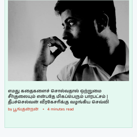
எமது கதைகளைச் சொல்வதால் ஒற்றுமை
சீர்குலையும் என்பதே மிகப்பெரும் பாரபட்சம் |
தீபச்செல்வன் வீரகேசரிக்கு வழங்கிய செவ்வி
by
பூங்குன்றன்
4 minutes read