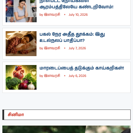
நாள்பட்ட நோய்களை
ஆரம்பத்திலேயே கண்டறிவோம்!
by
இளவரசி
July 10, 2026
பகல் நேர அதீத தூக்கம்: இது
உடல்நலப் பாதிப்பா?
by
இளவரசி
July 7, 2026
மாரடைப்பைத் தடுக்கும் காய்கறிகள்!
by
இளவரசி
July 6, 2026
சினிமா