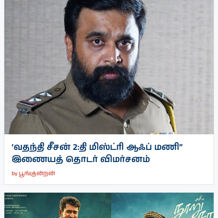
‘வதந்தி சீசன் 2:தி மிஸ்ட்ரி ஆஃப் மணி”
இணையத் தொடர் விமர்சனம்
by
பூங்குன்றன்