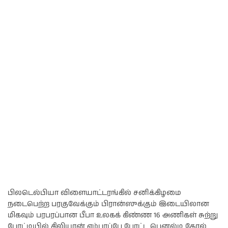
பிலடெல்பியா விளையாட்டரங்கில் சனிக்கிழமை
நடைபெற்ற பரகுவேக்கும் பிரான்ஸுக்கும் இடையிலான
மிகவும் பரபரப்பான பீபா உலகக் கிண்ண 16 அணிகள் சுற்று
போட்டியில் கிலியான் எம்பாப்பே போட்ட பெனல்டி கோல்