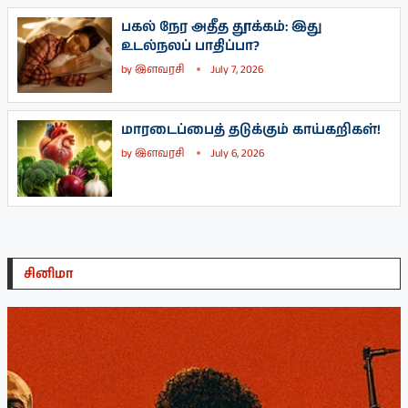
பகல் நேர அதீத தூக்கம்: இது
உடல்நலப் பாதிப்பா?
by
இளவரசி
July 7, 2026
மாரடைப்பைத் தடுக்கும் காய்கறிகள்!
by
இளவரசி
July 6, 2026
சினிமா