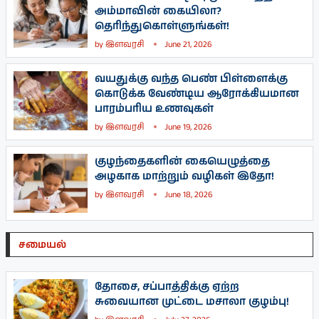
அம்மாவின் கையிலா?
தெரிந்துகொள்ளுங்கள்!
by
இளவரசி
June 21, 2026
வயதுக்கு வந்த பெண் பிள்ளைக்கு
கொடுக்க வேண்டிய ஆரோக்கியமான
பாரம்பரிய உணவுகள்
by
இளவரசி
June 19, 2026
குழந்தைகளின் கையெழுத்தை
அழகாக மாற்றும் வழிகள் இதோ!
by
இளவரசி
June 18, 2026
சமையல்
தோசை, சப்பாத்திக்கு ஏற்ற
சுவையான முட்டை மசாலா குழம்பு!