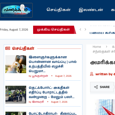
செய்திகள்
இலண்டன்
க
பழைய கற்க
Friday, August 7, 2026
முக்கிய செய்திகள்
இந்தியவரலா
கவிதை | உ
காசாவில் போ
நல்ல சில 
பிரித்தானிய
இலங்கையில்
இலண்டனில்
Home
உ
செய்திகள்
சந்தைகள் சர
இளைஞர்களுக்கான
அமரிக்க
பொன்னான வாய்ப்பு | பால்
உற்பத்தியில் எழுச்சி
பெறுமா...
written by
by
பூங்குன்றன்
August 7, 2026
SHARE
தெட்ஃபோர்ட்: அகதிகள்
எதிர்ப்பு போராட்டத்தில்
வன்முறை – மேலும் பலர்...
by
இளவரசி
August 7, 2026
போட்டோகிராபர்- ‌ திரைப்பட