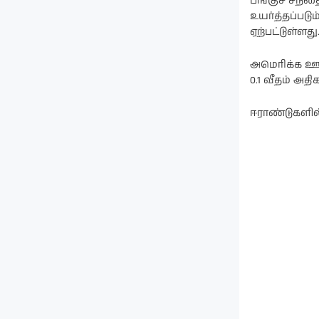
பங்குச் சந்த
உயர்த்தப்படு
ஏற்பட்டுள்ளது
அமெரிக்க ஊழ
0.1 வீதம் அதி
ஈராண்டுகளில்