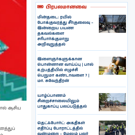
பிரபலமானவை
மின்தடை: ரயில்
போக்குவரத்து சீர்குலைவு –
இன்றைய பயண
தகவல்களை
சரிபார்க்குமாறு
அறிவுறுத்தல்
இளைஞர்களுக்கான
பொன்னான வாய்ப்பு | பால்
உற்பத்தியில் எழுச்சி
பெறுமா கண்டாவளை ? |
மா. சுவேந்திரன்
யாழ்ப்பாணம்
சிறைச்சாலையிலும்
பாதுகாப்பு பலப்படுத்தல்
யால் ஆசிய
தெட்ஃபோர்ட்: அகதிகள்
எதிர்ப்பு போராட்டத்தில்
த்துப்
வன்முறை – மேலும் பலர்