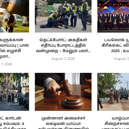
களுக்கான
தெட்ஃபோர்ட்: அகதிகள்
டயலொக் ஸ்
்ப்பு | பால்
எதிர்ப்பு போராட்டத்தில்
கிரிக்கெட் வ
ில் எழுச்சி
வன்முறை – மேலும் பலர்...
2025 : உய
மா...
August 7, 2026
August 7
 7, 2026
் கார்டன்
முன்னாள் அமைச்சர்
யாழ்ப்
து சம்பவம்: 4
லக்ஷ்மன் யாப்பா
சிறைச்சால