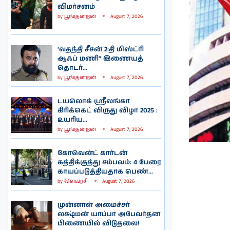
விமர்சனம்
by
பூங்குன்றன்
August 7, 2026
‘வதந்தி சீசன் 2:தி மிஸ்ட்ரி
ஆஃப் மணி” இணையத்
தொடர்...
by
பூங்குன்றன்
August 7, 2026
டயலொக் ஸ்ரீலங்கா
கிரிக்கெட் விருது விழா 2025 :
உயரிய...
by
பூங்குன்றன்
August 7, 2026
கோவென்ட் கார்டன்
கத்திக்குத்து சம்பவம்: 4 பேரை
காயப்படுத்தியதாக பெண்...
by
இளவரசி
August 7, 2026
முன்னாள் அமைச்சர்
லக்ஷ்மன் யாப்பா அபேவர்தன
பிணையில் விடுதலை!