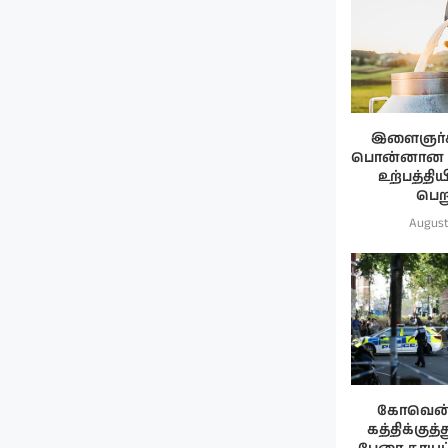
இளைஞர்
பொன்னான வாய
உற்பத்திய
பெறு
August
கோவென்ட
கத்திக்குத்