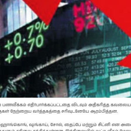
ி
நடிகை ராஷி
நடிகை
கண்ணாவின்
பிரணிதாவின்
ப்பு
புகைப்படத்தொகுப்பு
புகைப்படத்தொகுப்பு
் பணவீக்கம் எதிர்பார்க்கப்பட்டதை விடவும் அதிகரித்த கவலை
தைகள் நேற்றைய வர்த்தகத்தை சரிவுடனேயே ஆரம்பித்தன.
ொங்கொங், ஷங்காய், சோல், தைப்பே மற்றும் சிட்னி என அனை