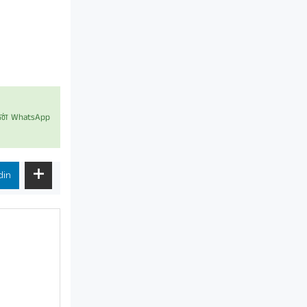
் WhatsApp
din