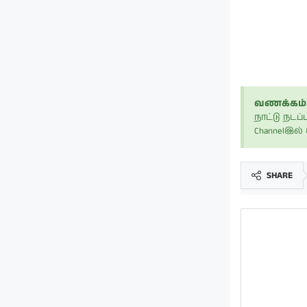
வணக்கம் 
நாட்டு நட
Channelஇல
SHARE