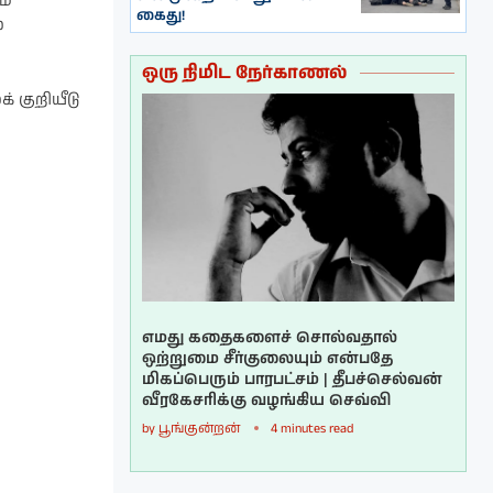
ம்
கைது!
ை
ஒரு நிமிட நேர்காணல்
 குறியீடு
எமது கதைகளைச் சொல்வதால்
ஒற்றுமை சீர்குலையும் என்பதே
மிகப்பெரும் பாரபட்சம் | தீபச்செல்வன்
வீரகேசரிக்கு வழங்கிய செவ்வி
by
பூங்குன்றன்
4 minutes read