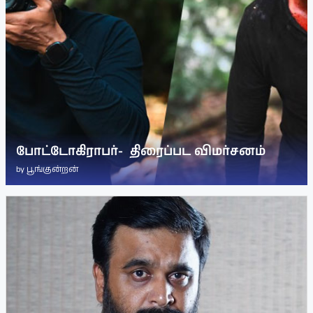
போட்டோகிராபர்- ‌ திரைப்பட விமர்சனம்
by
பூங்குன்றன்