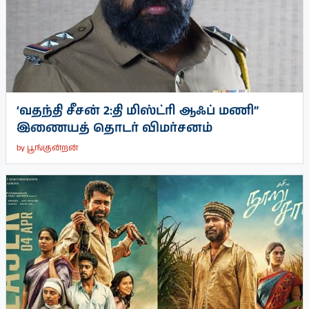
‘வதந்தி சீசன் 2:தி மிஸ்ட்ரி ஆஃப் மணி”
இணையத் தொடர் விமர்சனம்
by
பூங்குன்றன்