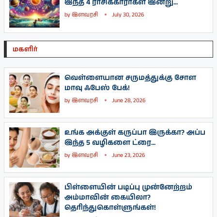
இந்த 4 ராசிக்காரர்கள் இன்று...
by
இளவரசி
July 30, 2026
மகளிர்
வெள்ளையான சருமத்துக்கு சோள
மாவு ஃபேஸ் பேக்!
by
இளவரசி
June 28, 2026
உங்க அக்குள் கருப்பா இருக்கா? அப்ப
இந்த 5 வழிகளை ட்ரை...
by
இளவரசி
June 23, 2026
பிள்ளையின் படிப்பு முன்னேற்றம்
அம்மாவின் கையிலா?
தெரிந்துகொள்ளுங்கள்!