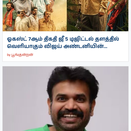
ஓகஸ்ட் 7ஆம் திகதி ஜீ 5 டிஜிட்டல் தளத்தில்
வெளியாகும் விஜய் அண்டனியின்...
by
பூங்குன்றன்