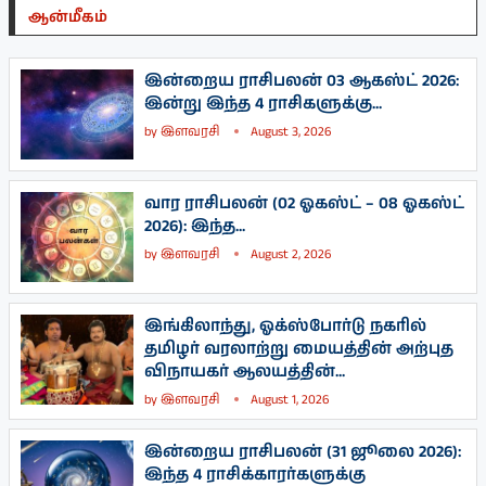
ஆன்மீகம்
இன்றைய ராசிபலன் 03 ஆகஸ்ட் 2026:
இன்று இந்த 4 ராசிகளுக்கு...
by
இளவரசி
August 3, 2026
வார ராசிபலன் (02 ஓகஸ்ட் – 08 ஓகஸ்ட்
2026): இந்த...
by
இளவரசி
August 2, 2026
இங்கிலாந்து, ஓக்ஸ்போர்டு நகரில்
தமிழர் வரலாற்று மையத்தின் அற்புத
விநாயகர் ஆலயத்தின்...
by
இளவரசி
August 1, 2026
இன்றைய ராசிபலன் (31 ஜூலை 2026):
இந்த 4 ராசிக்காரர்களுக்கு