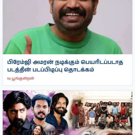
பிரேம்ஜி அமரன் நடிக்கும் பெயரிடப்படாத
படத்தின் படப்பிடிப்பு தொடக்கம்
by
பூங்குன்றன்