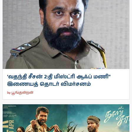
‘வதந்தி சீசன் 2:தி மிஸ்ட்ரி ஆஃப் மணி”
இணையத் தொடர் விமர்சனம்
by
பூங்குன்றன்