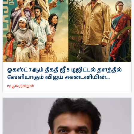
ஓகஸ்ட் 7ஆம் திகதி ஜீ 5 டிஜிட்டல் தளத்தில்
வெளியாகும் விஜய் அண்டனியின்...
by
பூங்குன்றன்