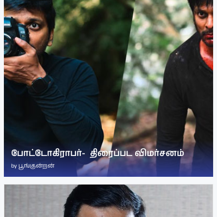
போட்டோகிராபர்- ‌ திரைப்பட விமர்சனம்
by
பூங்குன்றன்