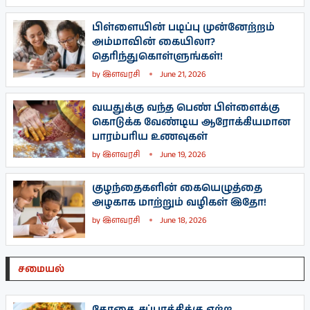
பிள்ளையின் படிப்பு முன்னேற்றம்
அம்மாவின் கையிலா?
தெரிந்துகொள்ளுங்கள்!
by
இளவரசி
June 21, 2026
வயதுக்கு வந்த பெண் பிள்ளைக்கு
கொடுக்க வேண்டிய ஆரோக்கியமான
பாரம்பரிய உணவுகள்
by
இளவரசி
June 19, 2026
குழந்தைகளின் கையெழுத்தை
அழகாக மாற்றும் வழிகள் இதோ!
by
இளவரசி
June 18, 2026
சமையல்
தோசை, சப்பாத்திக்கு ஏற்ற