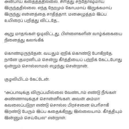
அன்பாய் கதைத்ததில்லை. சிரித்து சந்தோஷமாய்
இருந்ததில்லை. எந்த நேரமும் கோபமாய் இறுக்கமாய்
இருந்து என்னத்தை சாதித்தார். மனஅழுத்தம் இப்ப
உயிரைப் பறித்து விட்டதே…
ஆறு மாதங்கள் ஓடிவிட்டது. பிள்ளைகளின் வாழ்க்கையை
நினைத்து கலங்கிக்
கொண்டிருந்தேன். வயதும் ஏறிக் கொண்டு போகிறதே.
நானே குமரனிடம் சென்று கீர்த்தியைப் பற்றிக் கேட்டபோது
ஒன்றும் சொல்லாமல் எழுந்து சென்றான்.
குழலியிடம் கேட்டேன்.
“அப்பாவுக்கு விருப்பமில்லை வேண்டாம் எண்டு நீங்கள்
அண்ணாவுக்குச் சொன்னீங்கள். அவன் அம்மா
கவலைப்படுறா எண்டு சொல்ல பிரச்சனை பெரிசாகி
இரண்டு பேரும் இப்ப கதைக்கிறது இல்லையாம். கீர்த்தியும்
இன்னும் செய்யேல” என்றாள்.