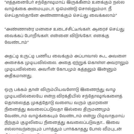
“எத்தனைபேர் சந்தோஷமாய் இருக்கினம் உனக்கும் நல்ல
வாழ்க்கை அமையுமடா. ஓமெண்டு சொல்லும்மா. நீ
செய்தால்தானே அண்ணாக்கும் செய்து வைக்கலாம்”
“அண்ணான்ர மனசை உடைச்சிட்டீங்கள். ஆரைச் செய்து
வைக்கப் போறீங்கள். என்னை விடுங்கோ. எனக்கு
வேண்டாம்”
அதட்டி உருட்டி பணிய வைக்கும் அப்பாவால் கூட அவளை
அசைக்க முடியவில்லை. அதை ஏற்றுக் கொள்ள அவராலும்
முடியவில்லை. அவரின் கோபமும் கத்தலும் இன்னும்
அதிகமானது.
ஒரு பக்கம் தான் விரும்பியவளோடு இணைந்து வாழ
முடியவில்லையே என்ற விரக்தியில் சந்தோஷங்களைத்
தொலைத்த முகத்தோடு வளைய வரும் குமரனை
நினைத்து கவலைப்படுவதா இல்லை திருமணமும்
வேண்டாம் வாழ்க்கையும் வேண்டாம் என்று பிடிவாதமாய்
நிற்கும் குழலியை நினைத்து கவலைப்படுவதா… இவை
எல்லாவற்றையும் பார்த்தும் பார்க்காதது போல் வீம்புடன்