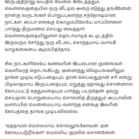
இருபத்திநாலு வயதில் வேலை கிடைத்ததும்
வெள்ளவத்தையில் ஒரு வீட்டில் அறை எடுத்து தங்கினேன்.
நான்கு வருடங்கள் பொறுப்புகளற்ற சந்தோஷமான
நாட்கள். அப்பா எனக்கு கொழும்பிலேயே மாப்பிள்ளை
பார்த்து திருமணம் செய்து வைத்தார்.
வெள்ளவத்தையிலுள்ள தொடர்மாடிக் கட்டிடத்தில்
இருவரும் சேர்ந்து ஒரு வீட்டை சொந்தமாய் வாங்கி
வாழ்க்கையை ஆரம்பித்தோம்.
சில நாட்களிலேயே கணவரின் இயல்பான குணங்கள்
வெளிவரத் தொடங்கியது. அனைத்து விஷயங்களிலும்
தானே முடிவு எடுப்பதையும், தான் செய்வதுதான் சரி என்று
பிடிவாதமாய் இருப்பதையும், மறுத்து ஏதாவது சொன்னால்
கோபப்பட்டு கத்துவதையும் பார்த்து பயந்தேன். தவறு
செய்தால் பொறுமையாய் சொல்லித் திருத்தும் அப்பாவின்
வளர்ப்பில் மென்மையாய் வளர்ந்த எனக்கு இவரின்
கோபத்தை தாங்க முடியவில்லை.
“கத்தாமல் மெல்லமாய் சொல்லுங்கோவன். ஏன்
கோவப்படுறீங்கள்” மெல்லிய குரலில் சொன்னேன்.