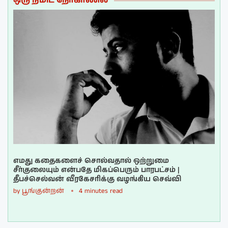
ஒரு நிமிட நேர்காணல்
எமது கதைகளைச் சொல்வதால் ஒற்றுமை
சீர்குலையும் என்பதே மிகப்பெரும் பாரபட்சம் |
தீபச்செல்வன் வீரகேசரிக்கு வழங்கிய செவ்வி
by
பூங்குன்றன்
4 minutes read