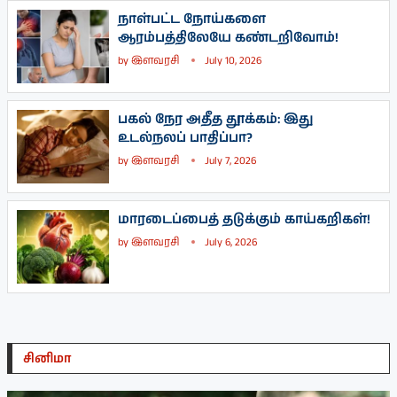
நாள்பட்ட நோய்களை
ஆரம்பத்திலேயே கண்டறிவோம்!
by
இளவரசி
July 10, 2026
பகல் நேர அதீத தூக்கம்: இது
உடல்நலப் பாதிப்பா?
by
இளவரசி
July 7, 2026
மாரடைப்பைத் தடுக்கும் காய்கறிகள்!
by
இளவரசி
July 6, 2026
சினிமா