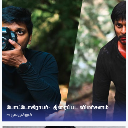
போட்டோகிராபர்- ‌ திரைப்பட விமர்சனம்
by
பூங்குன்றன்