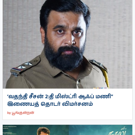
‘வதந்தி சீசன் 2:தி மிஸ்ட்ரி ஆஃப் மணி”
இணையத் தொடர் விமர்சனம்
by
பூங்குன்றன்