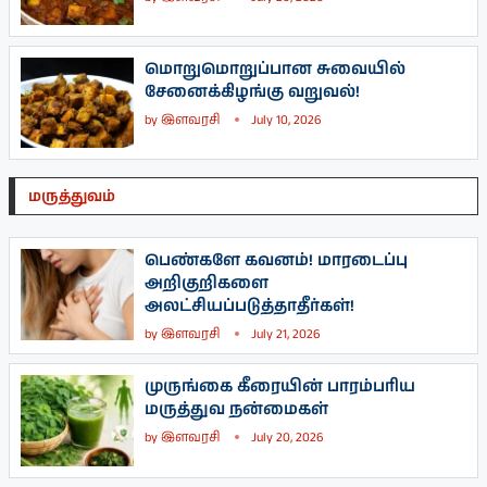
மொறுமொறுப்பான சுவையில்
சேனைக்கிழங்கு வறுவல்!
by
இளவரசி
July 10, 2026
மருத்துவம்
பெண்களே கவனம்! மாரடைப்பு
அறிகுறிகளை
அலட்சியப்படுத்தாதீர்கள்!
by
இளவரசி
July 21, 2026
முருங்கை கீரையின் பாரம்பரிய
மருத்துவ நன்மைகள்
by
இளவரசி
July 20, 2026