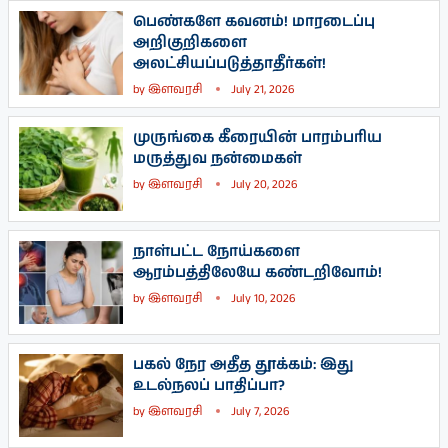
பெண்களே கவனம்! மாரடைப்பு
அறிகுறிகளை
அலட்சியப்படுத்தாதீர்கள்!
by
இளவரசி
July 21, 2026
முருங்கை கீரையின் பாரம்பரிய
மருத்துவ நன்மைகள்
by
இளவரசி
July 20, 2026
நாள்பட்ட நோய்களை
ஆரம்பத்திலேயே கண்டறிவோம்!
by
இளவரசி
July 10, 2026
பகல் நேர அதீத தூக்கம்: இது
உடல்நலப் பாதிப்பா?
by
இளவரசி
July 7, 2026