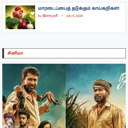
மாரடைப்பைத் தடுக்கும் காய்கறிகள்!
by
இளவரசி
July 6, 2026
சினிமா