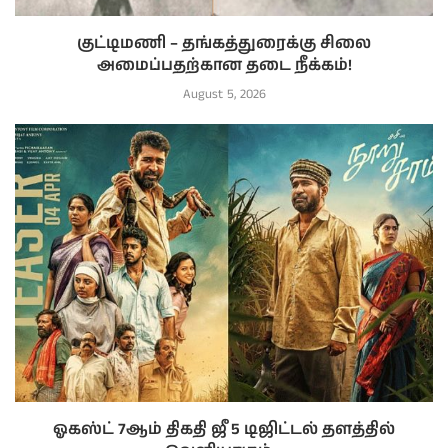
குட்டிமணி – தங்கத்துரைக்கு சிலை
அமைப்பதற்கான தடை நீக்கம்!
August 5, 2026
ஓகஸ்ட் 7ஆம் திகதி ஜீ 5 டிஜிட்டல் தளத்தில்