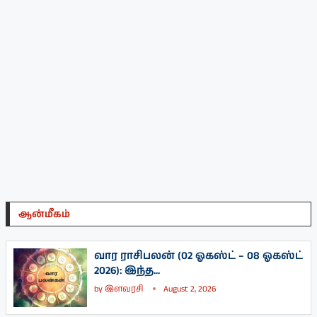
ஆன்மீகம்
வார ராசிபலன் (02 ஓகஸ்ட் – 08 ஓகஸ்ட்
2026): இந்த...
by
இளவரசி
August 2, 2026