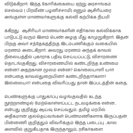
விடுக்கிறார். இந்த கோரிக்கையை ஏற்று அரசாங்கம்
செல்வம் ( பிரவீண் பழனிச்சாமி) எனும் ஆசிரியரை
அங்குள்ள மாணவர்களுக்கு கல்வி கற்பிக்க நியமி
க்கிறது. ஆசிரியர் மாணவர்களின் எதிர்கால கல்விக்காக
பாடுபட்டு வரும் இளம் பெண் அழகு மீது காமுறுகிறார். இதன்
பிறகு அவர் சந்தேகத்திற்கு இடம்பணிக்கும் வகையில்
மரணம் அடைகிறார். அவரது மரணம் அந்தக் காவல்
நிலையத்தில் புகாராக பதிவு செய்யப்பட்டு, விசாரணை
தொடங்குகிறது. விசாரணையில் கண்டறிந்த உண்மை
என்ன? அதற்கான மூலம் என்ன? கொலையாளி யார்
என்பதை காவல்துறையினர் கண்டறிந்தார்களா?
இல்லையா? என்பதை விவரிப்பது தான் இப்படத்தின் கதை.
பெண்களுக்கு பாதுகாப்பு வழங்குவதில் கடந்த
நூற்றாண்டில் மேற்கொள்ளப்பட்ட நடவடிக்கை என்ன..
என்பது குறித்து ஆய்வு செய்வதும். தமிழ் மரபில்
அதிகமான குலதெய்வங்கள் பெண்மணிகளாக இருப்பதன்
பின்னணி குறித்தும் விவரிக்கும் இந்த படைப்பு ..கால
அளவில் குறுகியதாக இருந்தாலும், ரசிகர்களை