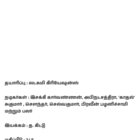
தயாரிப்பு : லட்சுமி கிரியேஷன்ஸ்
நடிகர்கள் : இசக்கி கார்வண்ணன், அபிநட்சத்திரா, ‘காதல்’
சுகுமார் , சௌந்தர், செல்வகுமார், பிரவீன் பழனிச்சாமி
மற்றும் பலர்
இயக்கம் : த. கிட்டு