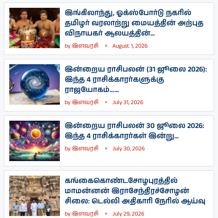
இங்கிலாந்து, ஓக்ஸ்போர்டு நகரில்
தமிழர் வரலாற்று மையத்தின் அற்புத
விநாயகர் ஆலயத்தின்...
by
இளவரசி
August 1, 2026
இன்றைய ராசிபலன் (31 ஜூலை 2026):
இந்த 4 ராசிக்காரர்களுக்கு
ராஜயோகம்…...
by
இளவரசி
July 31, 2026
இன்றைய ராசிபலன் 30 ஜூலை 2026:
இந்த 4 ராசிக்காரர்கள் இன்று...
by
இளவரசி
July 30, 2026
கங்கைகொண்டசோழபுரத்தில்
மாமன்னன் இராசேந்திரச்சோழன்
சிலை: டெல்லி அதிகாரி நேரில் ஆய்வு
by
இளவரசி
July 29, 2026