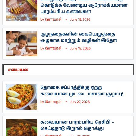
கொடுக்க வேண்டிய ஆரோக்கியமான
பாரம்பரிய உணவுகள்
by
இளவரசி
June 19, 2026
குழந்தைகளின் கையெழுத்தை
அழகாக மாற்றும் வழிகள் இதோ!
by
இளவரசி
June 18, 2026
சமையல்
தோசை, சப்பாத்திக்கு ஏற்ற
சுவையான முட்டை மசாலா குழம்பு!
by
இளவரசி
July 27, 2026
சுவையான பாரம்பரிய ரெசிபி –
செட்டிநாடு இறால் தொக்கு!