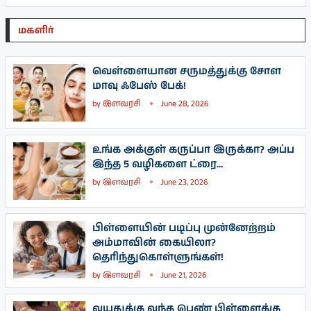
மகளிர்
வெள்ளையான சருமத்துக்கு சோள
மாவு ஃபேஸ் பேக்!
by
இளவரசி
June 28, 2026
உங்க அக்குள் கருப்பா இருக்கா? அப்ப
இந்த 5 வழிகளை ட்ரை...
by
இளவரசி
June 23, 2026
பிள்ளையின் படிப்பு முன்னேற்றம்
அம்மாவின் கையிலா?
தெரிந்துகொள்ளுங்கள்!
by
இளவரசி
June 21, 2026
வயதுக்கு வந்த பெண் பிள்ளைக்கு