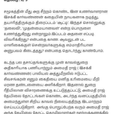
மதிப்பீடு : 2/ 5
சமூகத்தின் மீது அற சீற்றம் கொண்ட இன உணர்வாளரான
இசக்கி கார்வண்ணன் கதையின் நாயகனாக நடித்து,
தயாரித்திருக்கும் திரைப்படம் ‘ஆட்டி’. இந்தச் சொல்லுக்கு
‘தலைவி’, ‘முதன்மையானவள்’ என்ற பொருளை
உணர்த்துகிறது என்றாலும்.இப்படம் அதனை எப்படி
விவரிக்கிறது? என்பதை காண. ஆவலுடன் பட
மாளிகைக்குள் சென்றவர்களுக்கு எம்மாதிரியான
அனுபவம் கிடைத்தது? என்பதை தொடர்ந்து காண்போம்.
கடந்த பல தசாப்தங்களுக்கு முன் காவல்துறை
அதிகாரியாக பணியாற்றும் அமைதி ராஜ் ( இசக்கி
கார்வண்ணன்) பாலியல் அத்துமீறலில் ஈடுபட்ட
சிவசங்கரன் எனும் கைதியை மனித உரிமையை மீறி
மரண தண்டனையை அளிக்கிறார். இதனால் துறை
ரீதியிலான விசாரணைக்கு உட்படுத்தப்பட்டு, அமைதி ராஜ்
தேயிலை தோட்டங்கள் கொண்ட அடர்ந்த வனப்பகுதியில்
அமைந்துள்ள சிறிய காவல் நிலையத்திற்கு இடமாற்றம்
செய்யப்படுகிறார். அங்கு பொறுப்பேற்க வரும் அமைதி ராஜ்
அந்த தேயிலை தோட்ட தொழிலாளர்கள் நூற்றுக்கணக்கில்