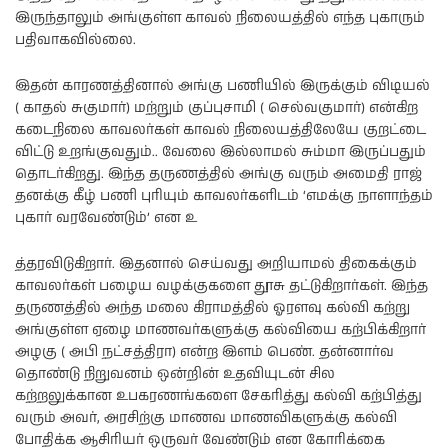
இருந்தாலும் அங்குள்ள காவல் நிலையத்தில் எந்த புகாரும்
பதிவாகவில்லை.
இதன் காரணத்தினால் அங்கு பணியில் இருக்கும் விடியல்
( காதல் சுகுமார்) மற்றும் குப்புசாமி ( செல்வகுமார்) என்கிற
கடைநிலை காவலர்கள் காவல் நிலையத்திலேயே குறட்டை
விட்டு உறங்குவதும்.. வேலை இல்லாமல் சும்மா இருப்பதும்
தொடர்கிறது. இந்த தருணத்தில் அங்கு வரும் அமைதி ராஜ்
தனக்கு கீழ் பணி புரியும் காவலர்களிடம் ‘எமக்கு நாளாந்தம்
புகார் வரவேண்டும்’ என உ
த்தரவிடுகிறார். இதனால் செய்வது அறியாமல் திகைக்கும்
காவலர்கள் பழைய வழக்குகளை தூசு தட்டுகிறார்கள். இந்த
தருணத்தில் அந்த மலை கிராமத்தில் ஓரளவு கல்வி கற்று
அங்குள்ள ஏழை மாணவர்களுக்கு கல்வியை கற்பிக்கிறார்
அழகு ( அபி நட்சத்திரா) என்ற இளம் பெண். தன்னார்வ
தொண்டு நிறுவனம் ஒன்றின் உதவியுடன் சில
கற்றலுக்கான உபகரணங்களை சேகரித்து கல்வி கற்பித்து
வரும் அவர், அரசிற்கு மாணவ மாணவிகளுக்கு கல்வி
போதிக்க ஆசிரியர் ஒருவர் வேண்டும் என கோரிக்கை