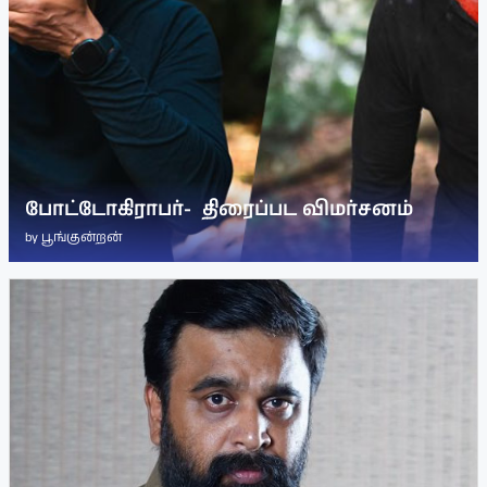
போட்டோகிராபர்- ‌ திரைப்பட விமர்சனம்
by
பூங்குன்றன்