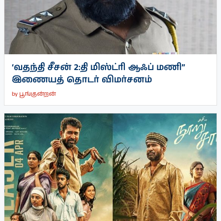
‘வதந்தி சீசன் 2:தி மிஸ்ட்ரி ஆஃப் மணி”
இணையத் தொடர் விமர்சனம்
by
பூங்குன்றன்