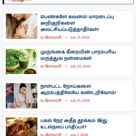
பெண்களே கவனம்! மாரடைப்பு
அறிகுறிகளை
அலட்சியப்படுத்தாதீர்கள்!
by
இளவரசி
July 21, 2026
முருங்கை கீரையின் பாரம்பரிய
மருத்துவ நன்மைகள்
by
இளவரசி
July 20, 2026
நாள்பட்ட நோய்களை
ஆரம்பத்திலேயே கண்டறிவோம்!
by
இளவரசி
July 10, 2026
பகல் நேர அதீத தூக்கம்: இது
உடல்நலப் பாதிப்பா?
by
இளவரசி
July 7, 2026