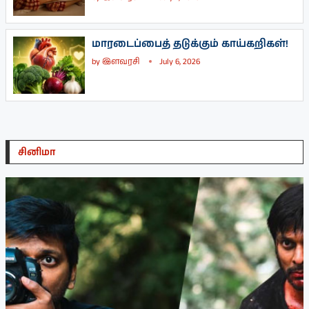
மாரடைப்பைத் தடுக்கும் காய்கறிகள்!
by
இளவரசி
July 6, 2026
சினிமா