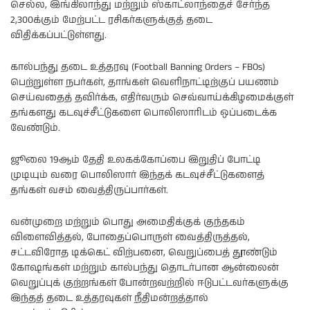
செல்ல, இங்கிலாந்து மற்றும் ஸ்காட்லாந்தைச் சேர்ந்த
2,300க்கும் மேற்பட்ட ரசிகர்களுக்குத் தடை
விதிக்கப்பட்டுள்ளது.
கால்பந்து தடை உத்தரவு (Football Banning Orders – FBOs)
பெற்றுள்ள நபர்கள், தாங்கள் வெளிநாட்டிற்குப் பயணம்
செய்வதைத் தவிர்க்க, எதிர்வரும் செவ்வாய்க்கிழமைக்குள்
தங்களது கடவுச்சீட்டுகளை பொலிஸாரிடம் ஒப்படைக்க
வேண்டும்.
ஜூலை 19ஆம் தேதி உலகக்கோப்பை இறுதிப் போட்டி
முடியும் வரை பொலிஸார் இந்தக் கடவுச்சீட்டுகளைத்
தங்கள் வசம் வைத்திருப்பார்கள்.
வன்முறை மற்றும் பொது அமைதிக்குக் குந்தகம்
விளைவித்தல், போதைப்பொருள் வைத்திருத்தல்,
சட்டவிரோத டிக்கெட் விற்பனை, வெறுப்பைத் தூண்டும்
கோஷங்கள் மற்றும் கால்பந்து தொடர்பான ஆன்லைன்
வெறுப்புக் குற்றங்கள் போன்றவற்றில் ஈடுபட்டவர்களுக்கு
இந்தத் தடை உத்தரவுகள் நீதிமன்றத்தால்