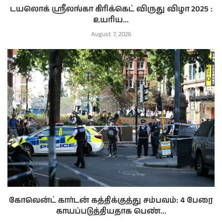
டயலொக் ஸ்ரீலங்கா கிரிக்கெட் விருது விழா 2025 :
உயரிய...
August 7, 2026
கோவென்ட் கார்டன் கத்திக்குத்து சம்பவம்: 4 பேரை
காயப்படுத்தியதாக பெண்...