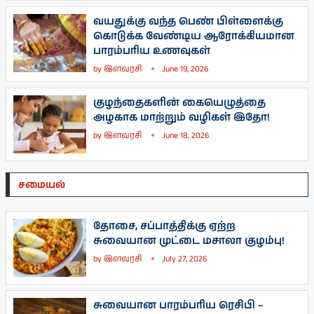
வயதுக்கு வந்த பெண் பிள்ளைக்கு
கொடுக்க வேண்டிய ஆரோக்கியமான
பாரம்பரிய உணவுகள்
by
இளவரசி
June 19, 2026
குழந்தைகளின் கையெழுத்தை
அழகாக மாற்றும் வழிகள் இதோ!
by
இளவரசி
June 18, 2026
சமையல்
தோசை, சப்பாத்திக்கு ஏற்ற
சுவையான முட்டை மசாலா குழம்பு!
by
இளவரசி
July 27, 2026
சுவையான பாரம்பரிய ரெசிபி –