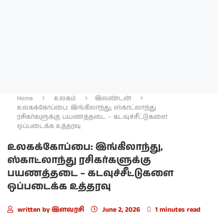
Home
உலகம்
இலண்டன்
உலகக்கோப்பை: இங்கிலாந்து, ஸ்காட்லாந்து
ரசிகர்களுக்கு பயணத்தடை – கடவுச்சீட்டுகளை
ஒப்படைக்க உத்தரவு
உலகக்கோப்பை: இங்கிலாந்து,
ஸ்காட்லாந்து ரசிகர்களுக்கு
பயணத்தடை – கடவுச்சீட்டுகளை
ஒப்படைக்க உத்தரவு
written by
இளவரசி
June 2, 2026
1 minutes read