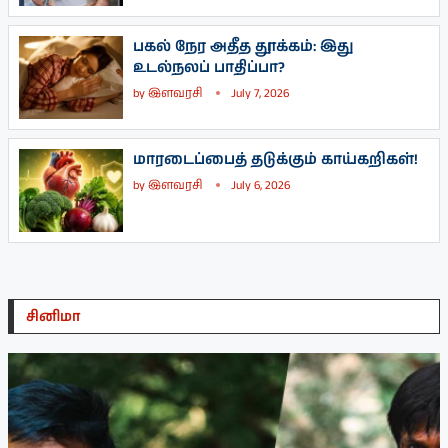
பகல் நேர அதீத தூக்கம்: இது
உடல்நலப் பாதிப்பா?
by
இளவரசி
July 7, 2026
மாரடைப்பைத் தடுக்கும் காய்கறிகள்!
by
இளவரசி
July 6, 2026
சினிமா