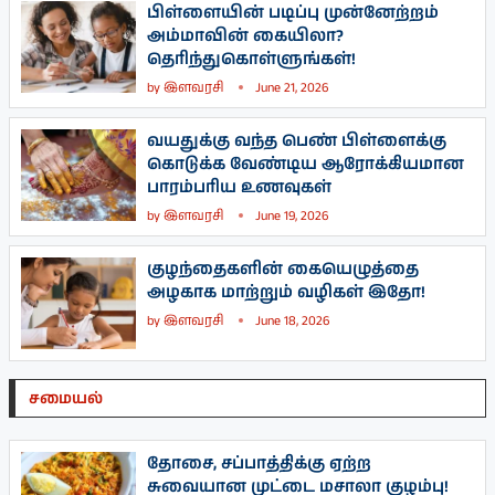
பிள்ளையின் படிப்பு முன்னேற்றம்
அம்மாவின் கையிலா?
தெரிந்துகொள்ளுங்கள்!
by
இளவரசி
June 21, 2026
வயதுக்கு வந்த பெண் பிள்ளைக்கு
கொடுக்க வேண்டிய ஆரோக்கியமான
பாரம்பரிய உணவுகள்
by
இளவரசி
June 19, 2026
குழந்தைகளின் கையெழுத்தை
அழகாக மாற்றும் வழிகள் இதோ!
by
இளவரசி
June 18, 2026
சமையல்
தோசை, சப்பாத்திக்கு ஏற்ற
சுவையான முட்டை மசாலா குழம்பு!