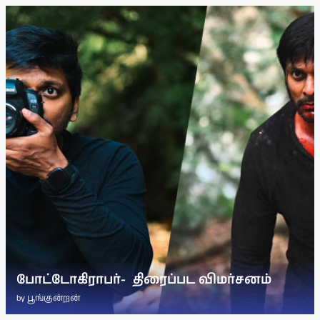
போட்டோகிராபர்- ‌ திரைப்பட விமர்சனம்
by
பூங்குன்றன்