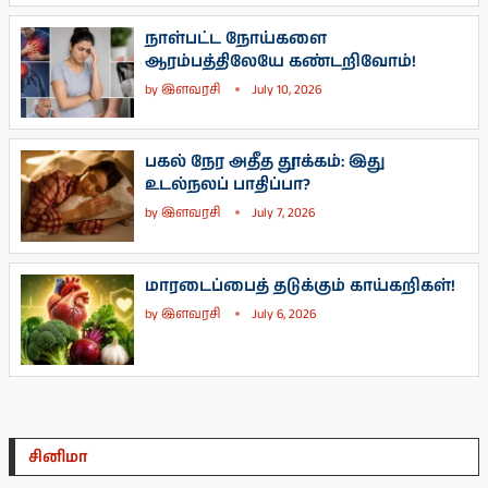
நாள்பட்ட நோய்களை
ஆரம்பத்திலேயே கண்டறிவோம்!
by
இளவரசி
July 10, 2026
பகல் நேர அதீத தூக்கம்: இது
உடல்நலப் பாதிப்பா?
by
இளவரசி
July 7, 2026
மாரடைப்பைத் தடுக்கும் காய்கறிகள்!
by
இளவரசி
July 6, 2026
சினிமா