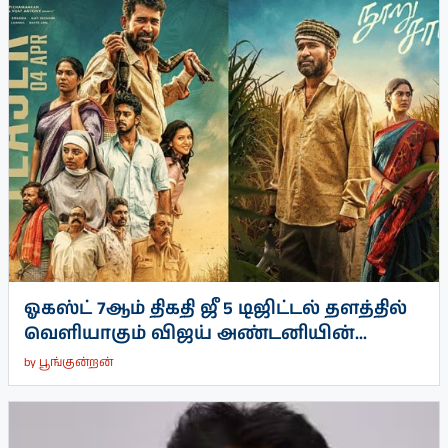
ஓகஸ்ட் 7ஆம் திகதி ஜீ 5 டிஜிட்டல் தளத்தில்
வெளியாகும் விஜய் அண்டனியின்...
by
பூங்குன்றன்