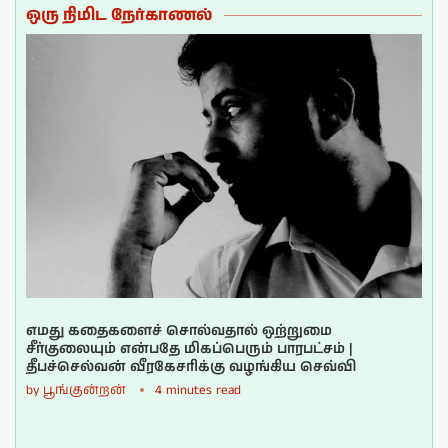
ஒரு நிமிட நேர்காணல்
எமது கதைகளைச் சொல்வதால் ஒற்றுமை
சீர்குலையும் என்பதே மிகப்பெரும் பாரபட்சம் |
தீபச்செல்வன் வீரகேசரிக்கு வழங்கிய செவ்வி
by
பூங்குன்றன்
4 minutes read