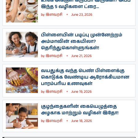
உங்க அக்குள் கருப்பா இருக்கா? அப்ப
இந்த 5 வழிகளை ட்ரை...
by
இளவரசி
June 23, 2026
பிள்ளையின் படிப்பு முன்னேற்றம்
அம்மாவின் கையிலா?
தெரிந்துகொள்ளுங்கள்!
by
இளவரசி
June 21, 2026
வயதுக்கு வந்த பெண் பிள்ளைக்கு
கொடுக்க வேண்டிய ஆரோக்கியமான
பாரம்பரிய உணவுகள்
by
இளவரசி
June 19, 2026
குழந்தைகளின் கையெழுத்தை
அழகாக மாற்றும் வழிகள் இதோ!
by
இளவரசி
June 18, 2026