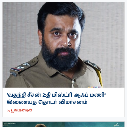
‘வதந்தி சீசன் 2:தி மிஸ்ட்ரி ஆஃப் மணி”
இணையத் தொடர் விமர்சனம்
by
பூங்குன்றன்