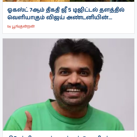
ஓகஸ்ட் 7ஆம் திகதி ஜீ 5 டிஜிட்டல் தளத்தில்
வெளியாகும் விஜய் அண்டனியின்...
by
பூங்குன்றன்