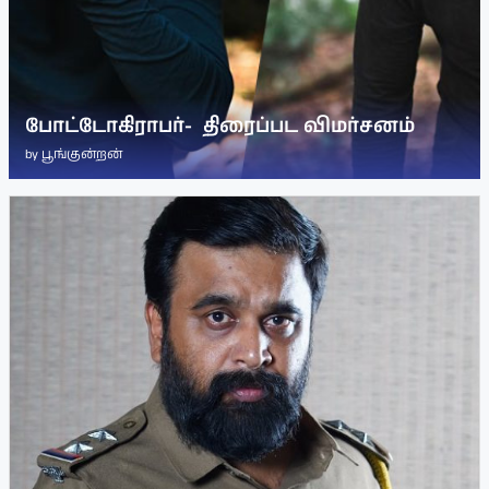
போட்டோகிராபர்- ‌ திரைப்பட விமர்சனம்
by
பூங்குன்றன்