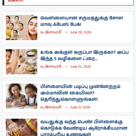
மகளிர்
வெள்ளையான சருமத்துக்கு சோள
மாவு ஃபேஸ் பேக்!
by
இளவரசி
June 28, 2026
உங்க அக்குள் கருப்பா இருக்கா? அப்ப
இந்த 5 வழிகளை ட்ரை...
by
இளவரசி
June 23, 2026
பிள்ளையின் படிப்பு முன்னேற்றம்
அம்மாவின் கையிலா?
தெரிந்துகொள்ளுங்கள்!
by
இளவரசி
June 21, 2026
வயதுக்கு வந்த பெண் பிள்ளைக்கு
கொடுக்க வேண்டிய ஆரோக்கியமான
பாரம்பரிய உணவுகள்