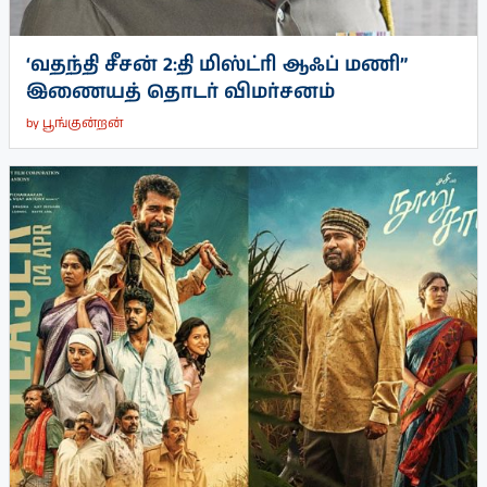
‘வதந்தி சீசன் 2:தி மிஸ்ட்ரி ஆஃப் மணி”
இணையத் தொடர் விமர்சனம்
by
பூங்குன்றன்