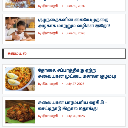
by
இளவரசி
June 19, 2026
குழந்தைகளின் கையெழுத்தை
அழகாக மாற்றும் வழிகள் இதோ!
by
இளவரசி
June 18, 2026
சமையல்
தோசை, சப்பாத்திக்கு ஏற்ற
சுவையான முட்டை மசாலா குழம்பு!
by
இளவரசி
July 27, 2026
சுவையான பாரம்பரிய ரெசிபி –
செட்டிநாடு இறால் தொக்கு!
by
இளவரசி
July 26, 2026