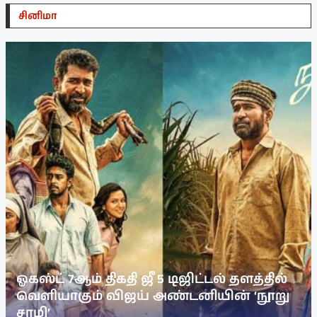
சினிமா
ஓகஸ்ட் 7ஆம் திகதி ஜீ 5 டிஜிட்டல் தளத்தில்
வெளியாகும் விஜய் அண்டனியின் ‘நூறு
சாமி’