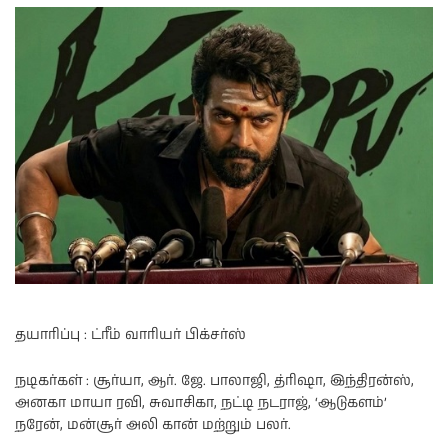
தயாரிப்பு : ட்ரீம் வாரியர் பிக்சர்ஸ்
நடிகர்கள் : சூர்யா, ஆர். ஜே. பாலாஜி, த்ரிஷா, இந்திரன்ஸ்,
அனகா மாயா ரவி, சுவாசிகா, நட்டி நடராஜ், ‘ஆடுகளம்’
நரேன், மன்சூர் அலி கான் மற்றும் பலர்.