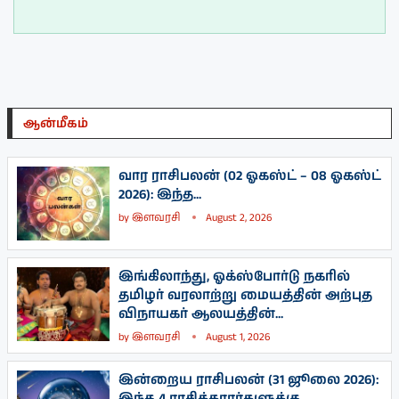
ஆன்மீகம்
வார ராசிபலன் (02 ஓகஸ்ட் – 08 ஓகஸ்ட்
2026): இந்த...
by
இளவரசி
August 2, 2026
இங்கிலாந்து, ஓக்ஸ்போர்டு நகரில்
தமிழர் வரலாற்று மையத்தின் அற்புத
விநாயகர் ஆலயத்தின்...
by
இளவரசி
August 1, 2026
இன்றைய ராசிபலன் (31 ஜூலை 2026):
இந்த 4 ராசிக்காரர்களுக்கு