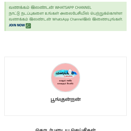
வணக்கம் இலண்டன் WHATSAPP CHANNEL
நாட்டு நடப்புகளை உங்கள் அலைபேசியில் பெற்றுக்கொள்ள
வணக்கம் இலண்டன் WhatsApp Channelஇல் இணையுங்கள்.
JOIN NOW
பூங்குன்றன்
தொடர்புடைய செய்திகள்