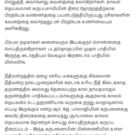
செலுத்தி, அவர்களது கவனத்தை கவர்கிறார்கள். காவல்
தெய்வமான கருப்பசாமியின் திரை தோற்றத்திற்காக
பிரத்யேக வண்ணத்தை பயன்படுத்தியிருப்பது ரசிகர்களின்
கவனத்தை கவர்ந்ததுடன் பிரத்யேக உணர்வையும்
அளிக்கிறது.
பிரபல நடிகர்கள் அனைவரும் இயக்குநர் சொன்னதை
செய்திருக்கிறார்கள். படத்தொகுப்பில் முதல் பாதியில்
இருந்த அடர்த்தியும் வேகமும் இரண்டாம் பாதியில்
மிஸ்ஸிங்.
நீதிமன்றத்தில் ஏழை எளிய மக்களுக்கு சிக்கலான
நீதிமன்ற நடைமுறைகளின் ஊடாக உரிய நீதி கிடைக்காத
தருணத்தில் அல்லது தேவையற்ற கால தாமதமாகும்
தருணத்தில் பாதிக்கப்பட்டவர்களுக்கு ஆதரவாக காவல்
தெய்வமே சட்டத்தரணியாக வருகை தந்து வாதாடினால்
எப்படி இருக்கும் என்ற ஆர். ஜே. பாலாஜியின் கற்பனைக்கு
அவரே திரைக்கதை அமைத்து சூர்யாவை காவல்
தெய்வமாக தோன்றச் செய்து செய்திருக்கும் கருப்பு
திரைப்படம் – இந்த கற்பனையின் பின்னணியில் உள்ள