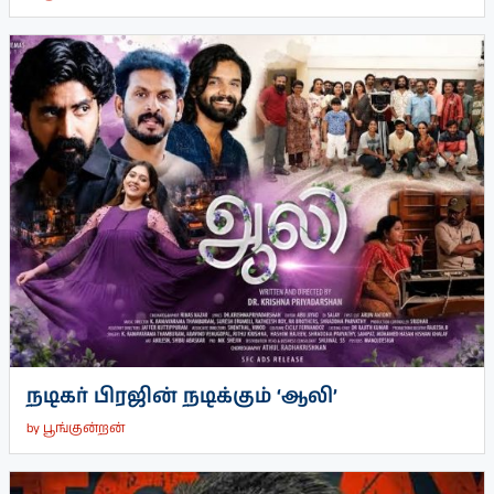
நடிகர் பிரஜின் நடிக்கும் ‘ஆலி’
by
பூங்குன்றன்