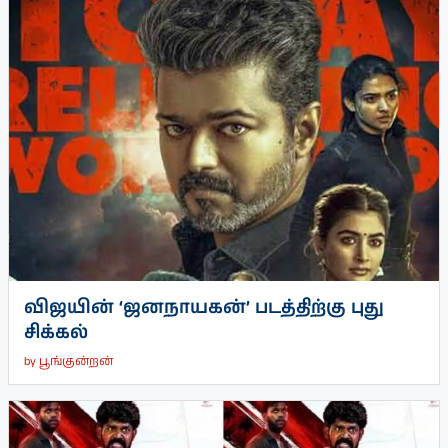
விஜயின் ‘ஜனநாயகன்’ படத்திற்கு புது
சிக்கல்
by
பூங்குன்றன்