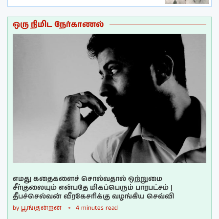
ஒரு நிமிட நேர்காணல்
எமது கதைகளைச் சொல்வதால் ஒற்றுமை
சீர்குலையும் என்பதே மிகப்பெரும் பாரபட்சம் |
தீபச்செல்வன் வீரகேசரிக்கு வழங்கிய செவ்வி
by
பூங்குன்றன்
4 minutes read