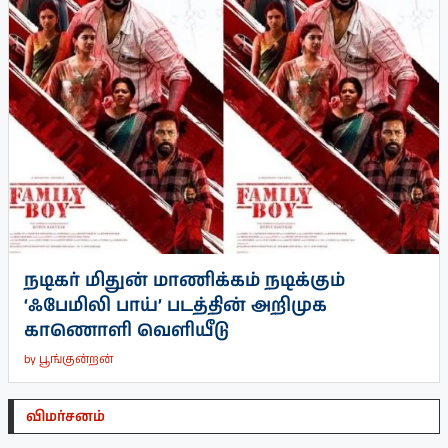
நடிகர் மிதுன் மாணிக்கம் நடிக்கும்
‘ஃபேமிலி பாய்’ படத்தின் அறிமுக
காணொளி வெளியீடு
by
பூங்குன்றன்
விமர்சனம்