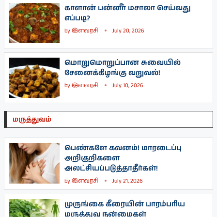
காளான் பன்னீர் மசாலா செய்வது
எப்படி?
by
இளவரசி
July 20, 2026
மொறுமொறுப்பான சுவையில்
சேனைக்கிழங்கு வறுவல்!
by
இளவரசி
July 10, 2026
மருத்துவம்
பெண்களே கவனம்! மாரடைப்பு
அறிகுறிகளை
அலட்சியப்படுத்தாதீர்கள்!
by
இளவரசி
July 21, 2026
முருங்கை கீரையின் பாரம்பரிய
மருத்துவ நன்மைகள்