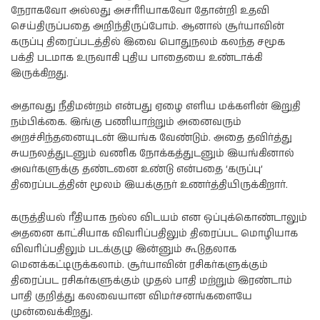
நேராகவோ அல்லது அசரீரியாகவோ தோன்றி உதவி
செய்திருப்பதை அறிந்திருப்போம். ஆனால் சூர்யாவின்
கருப்பு திரைப்படத்தில் இவை பொதுநலம் கலந்த சமூக
பக்தி படமாக உருவாகி புதிய பாதையை உண்டாக்கி
இருக்கிறது.
அதாவது நீதிமன்றம் என்பது ஏழை எளிய மக்களின் இறுதி
நம்பிக்கை. இங்கு பணியாற்றும் அனைவரும்
அறச்சிந்தனையுடன் இயங்க வேண்டும். அதை தவிர்த்து
சுயநலத்துடனும் வணிக நோக்கத்துடனும் இயங்கினால்
அவர்களுக்கு தண்டனை உண்டு என்பதை ‘கருப்பு’
திரைப்படத்தின் மூலம் இயக்குநர் உணர்த்தியிருக்கிறார்.
கருத்தியல் ரீதியாக நல்ல விடயம் என ஒப்புக்கொண்டாலும்
அதனை காட்சியாக விவரிப்பதிலும் திரைப்பட மொழியாக
விவரிப்பதிலும் படக்குழு இன்னும் கூடுதலாக
மெனக்கட்டிருக்கலாம். சூர்யாவின் ரசிகர்களுக்கும்
திரைப்பட ரசிகர்களுக்கும் முதல் பாதி மற்றும் இரண்டாம்
பாதி குறித்து கலவையான விமர்சனங்களையே
முன்வைக்கிறது.