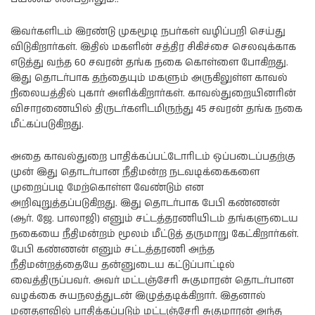
இவர்களிடம் இரண்டு முகமூடி நபர்கள் வழிப்பறி செய்து
விடுகிறார்கள். இதில் மகளின் சத்திர சிகிச்சை செலவுக்காக
எடுத்து வந்த 60 சவரன் தங்க நகை கொள்ளை போகிறது.
இது தொடர்பாக தந்தையும் மகளும் அருகிலுள்ள காவல்
நிலையத்தில் புகார் அளிக்கிறார்கள். காவல்துறையினரின்
விசாரணையில் திருடர்களிடமிருந்து 45 சவரன் தங்க நகை
மீட்கப்படுகிறது.
அதை காவல்துறை பாதிக்கப்பட்டோரிடம் ஒப்படைப்பதற்கு
முன் இது தொடர்பான நீதிமன்ற நடவடிக்கைகளை
முறைப்படி மேற்கொள்ள வேண்டும் என
அறிவுறுத்தப்படுகிறது. இது தொடர்பாக பேபி கண்ணன்
(ஆர். ஜே. பாலாஜி) எனும் சட்டத்தரணியிடம் தங்களுடைய
நகையை நீதிமன்றம் மூலம் மீட்டுத் தருமாறு கேட்கிறார்கள்.
பேபி கண்ணன் எனும் சட்டத்தரணி அந்த
நீதிமன்றத்தையே தன்னுடைய கட்டுப்பாட்டில்
வைத்திருப்பவர். அவர் மட்டஞ்சேரி சுகுமாரன் தொடர்பான
வழக்கை சுயநலத்துடன் இழுத்தடிக்கிறார். இதனால்
மனதளவில் பாதிக்கப்படும் மட்டஞ்சேரி சுகுமாரன் அந்த