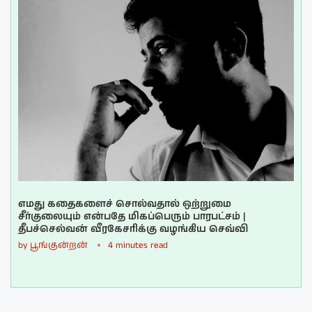
எமது கதைகளைச் சொல்வதால் ஒற்றுமை
சீர்குலையும் என்பதே மிகப்பெரும் பாரபட்சம் |
தீபச்செல்வன் வீரகேசரிக்கு வழங்கிய செவ்வி
by
பூங்குன்றன்
4 minutes read