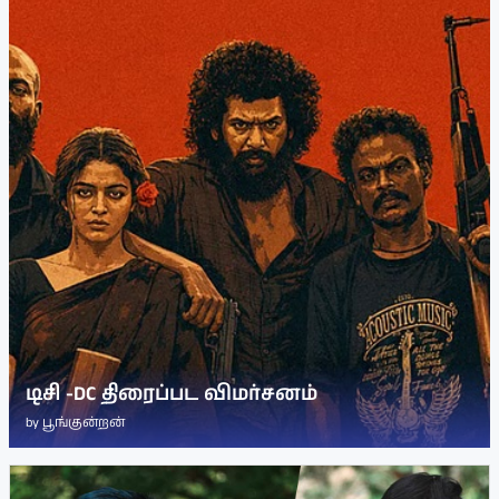
டிசி -DC திரைப்பட விமர்சனம்
by
பூங்குன்றன்