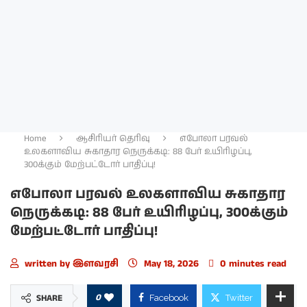
Home
ஆசிரியர் தெரிவு
எபோலா பரவல்
உலகளாவிய சுகாதார நெருக்கடி: 88 பேர் உயிரிழப்பு,
300க்கும் மேற்பட்டோர் பாதிப்பு!
எபோலா பரவல் உலகளாவிய சுகாதார
நெருக்கடி: 88 பேர் உயிரிழப்பு, 300க்கும்
மேற்பட்டோர் பாதிப்பு!
written by
இளவரசி
May 18, 2026
0 minutes read
0
SHARE
Facebook
Twitter