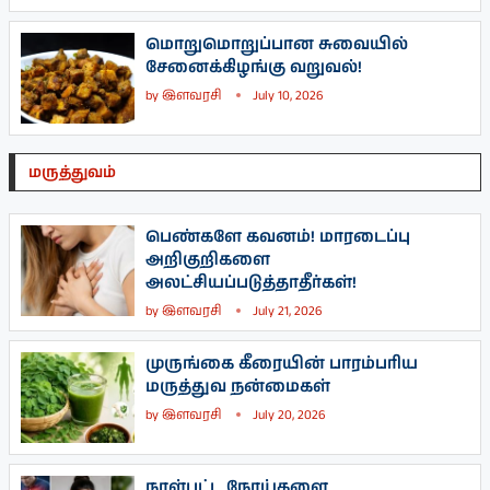
மொறுமொறுப்பான சுவையில்
சேனைக்கிழங்கு வறுவல்!
by
இளவரசி
July 10, 2026
மருத்துவம்
பெண்களே கவனம்! மாரடைப்பு
அறிகுறிகளை
அலட்சியப்படுத்தாதீர்கள்!
by
இளவரசி
July 21, 2026
முருங்கை கீரையின் பாரம்பரிய
மருத்துவ நன்மைகள்
by
இளவரசி
July 20, 2026
நாள்பட்ட நோய்களை