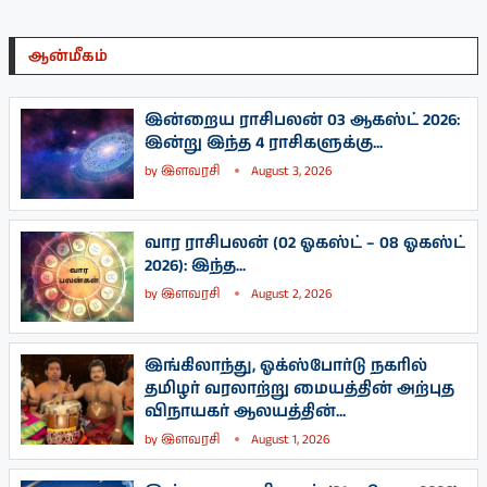
ஆன்மீகம்
இன்றைய ராசிபலன் 03 ஆகஸ்ட் 2026:
இன்று இந்த 4 ராசிகளுக்கு...
by
இளவரசி
August 3, 2026
வார ராசிபலன் (02 ஓகஸ்ட் – 08 ஓகஸ்ட்
2026): இந்த...
by
இளவரசி
August 2, 2026
இங்கிலாந்து, ஓக்ஸ்போர்டு நகரில்
தமிழர் வரலாற்று மையத்தின் அற்புத
விநாயகர் ஆலயத்தின்...
by
இளவரசி
August 1, 2026