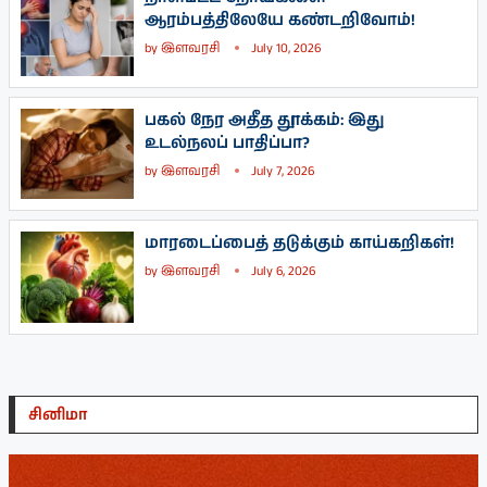
ஆரம்பத்திலேயே கண்டறிவோம்!
by
இளவரசி
July 10, 2026
பகல் நேர அதீத தூக்கம்: இது
உடல்நலப் பாதிப்பா?
by
இளவரசி
July 7, 2026
மாரடைப்பைத் தடுக்கும் காய்கறிகள்!
by
இளவரசி
July 6, 2026
சினிமா