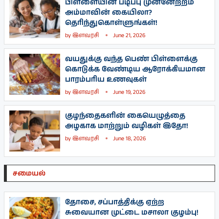
பிள்ளையின் படிப்பு முன்னேற்றம்
அம்மாவின் கையிலா?
தெரிந்துகொள்ளுங்கள்!
by
இளவரசி
June 21, 2026
வயதுக்கு வந்த பெண் பிள்ளைக்கு
கொடுக்க வேண்டிய ஆரோக்கியமான
பாரம்பரிய உணவுகள்
by
இளவரசி
June 19, 2026
குழந்தைகளின் கையெழுத்தை
அழகாக மாற்றும் வழிகள் இதோ!
by
இளவரசி
June 18, 2026
சமையல்
தோசை, சப்பாத்திக்கு ஏற்ற
சுவையான முட்டை மசாலா குழம்பு!