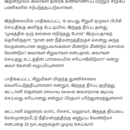
இதன்மூலம் அவர்கள் தீவிரக் கண்காணிப்பு மற்றும் சமூகப்
பணிகளில் ஈடுபடுத்தப்படுவார்கள்.
இந்நிலையில் பாதிக்கப்பட்ட 16 வயது சிறுமி ஒருவர் பிபிசி
செய்திக்கு அளித்த பேட்டியில், இந்தத் தீர்ப்பு தனது
“முகத்தில் ஒரு கல்லை எறிந்தது போல்” இருப்பதாகத்
தெரிவித்தார். “நான் ஏன் நீதிமன்றத்திற்குச் சென்று அந்த
வேதனையான அனுபவங்களை மீண்டும் மீண்டும் சொல்ல
வேண்டும்? அவர்கள் சிறுவர்கள் என்பதால், அவர்கள்
செய்தது சட்டத்தின் பார்வையில் சரியாகிவிடுமா?” என்று
அவர் கேள்வி எழுப்பியுள்ளார்.
பாதிக்கப்பட்ட சிறுமிகள் மிகுந்த துணிச்சலை
வெளிப்படுத்தியுள்ளனர் என்றும், இந்தத் தீர்ப்பு குறித்து
அட்டர்னி ஜெனரல் (Attorney General) அவசரமாக ஆய்வு
செய்வது சரியானது என்றும் பிரதமர் பரிந்துரைத்துள்ளார்.
அட்டர்னி ஜெனரல் லார்ட் ரிச்சர்ட் ஹெர்மர், இந்தத் தீர்ப்பை
மேல்முறையீட்டு நீதிமன்றத்திற்கு அனுப்ப வேண்டுமா
என்பதை 28 நாட்களுக்குள் முடிவு செய்வார்.