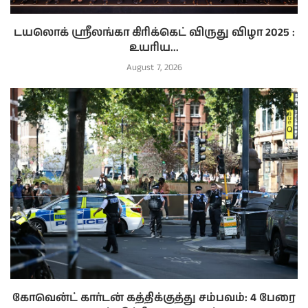
டயலொக் ஸ்ரீலங்கா கிரிக்கெட் விருது விழா 2025 :
உயரிய...
August 7, 2026
கோவென்ட் கார்டன் கத்திக்குத்து சம்பவம்: 4 பேரை