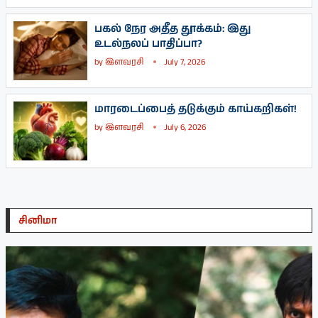
பகல் நேர அதீத தூக்கம்: இது
உடல்நலப் பாதிப்பா?
by
இளவரசி
July 7, 2026
மாரடைப்பைத் தடுக்கும் காய்கறிகள்!
by
இளவரசி
July 6, 2026
சினிமா