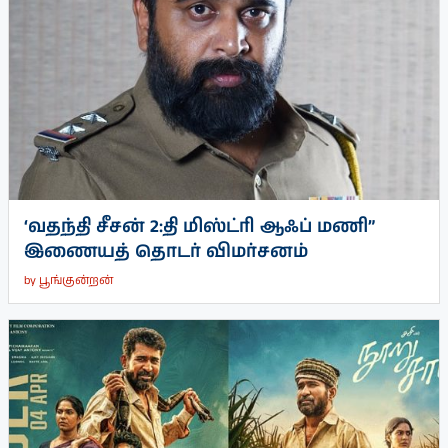
‘வதந்தி சீசன் 2:தி மிஸ்ட்ரி ஆஃப் மணி”
இணையத் தொடர் விமர்சனம்
by
பூங்குன்றன்