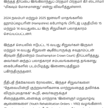
இந்தத் தீர்ப்பை இங்கிலாந்துப் பிரதமர் பிரதமர் கீர் ஸ்டார்மர்
“மிகவும் மோசமானது” என்று விவரித்துள்ளார்.
2024 நவம்பர் மற்றும் 2025 ஜனவரி மாதங்களில்
ஹாம்ப்ஷயரின் (Hampshire) ஃபோர்டிங் பிரிட்ஜ் பகுதியில் 15
மற்றும் 14 வயதுடைய இரு சிறுமிகள் பலாத்காரம்
செய்யப்பட்டனர்.
இந்தச் செயலில் ஈடுபட்ட 15 வயது சிறுவர்கள் இருவர்
மற்றும் 14 வயது சிறுவன் ஆகியோருக்கு சவுதாம்ப்டன்
கிரவுன் நீதிமன்றம் (Southampton Crown Court) தீர்ப்பளித்தது.
அவர்கள் அந்தப் பலாத்காரச் சம்பவங்களைத் தங்களது
கைபேசிகளில் படம்பிடித்து இணையத்திலும்
பகிர்ந்திருந்தனர்.
நீதிபதி நிக்கோலஸ் ரோலண்ட், இந்தச் சிறுவர்களை
“தேவையின்றி குற்றவாளிகளாக மாற்றுவதைத் தவிர்க்க
விரும்புவதாகக்” கூறி, அவர்களுக்குச்
சிறைத்தண்டனைக்கு மாற்றாக ‘இளைஞர் மறுவாழ்வு
ஆணைகளை’ (Youth Rehabilitation Orders – YRO) வழங்கினார்.