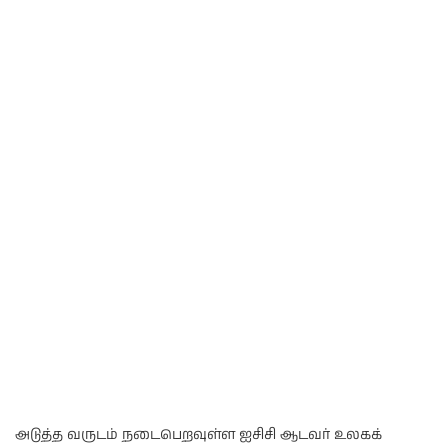
அடுத்த வருடம் நடைபெறவுள்ள ஐசிசி ஆடவர் உலகக்