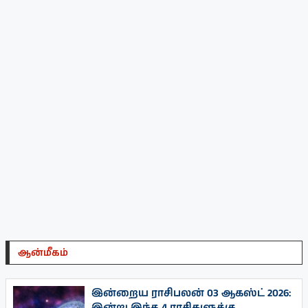
ஆன்மீகம்
இன்றைய ராசிபலன் 03 ஆகஸ்ட் 2026:
இன்று இந்த 4 ராசிகளுக்கு...