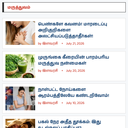
மருத்துவம்
பெண்களே கவனம்! மாரடைப்பு
அறிகுறிகளை
அலட்சியப்படுத்தாதீர்கள்!
by
இளவரசி
July 21, 2026
முருங்கை கீரையின் பாரம்பரிய
மருத்துவ நன்மைகள்
by
இளவரசி
July 20, 2026
நாள்பட்ட நோய்களை
ஆரம்பத்திலேயே கண்டறிவோம்!
by
இளவரசி
July 10, 2026
பகல் நேர அதீத தூக்கம்: இது
உடல்நலப் பாதிப்பா?