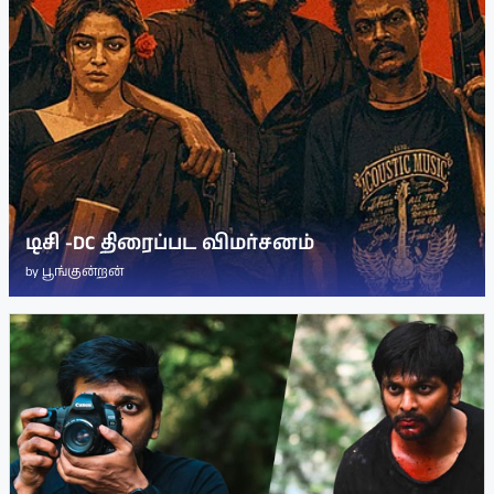
டிசி -DC திரைப்பட விமர்சனம்
by
பூங்குன்றன்