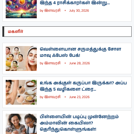
இந்த 4 ராசிக்காரர்கள் இன்று...
by
இளவரசி
July 30, 2026
மகளிர்
வெள்ளையான சருமத்துக்கு சோள
மாவு ஃபேஸ் பேக்!
by
இளவரசி
June 28, 2026
உங்க அக்குள் கருப்பா இருக்கா? அப்ப
இந்த 5 வழிகளை ட்ரை...
by
இளவரசி
June 23, 2026
பிள்ளையின் படிப்பு முன்னேற்றம்
அம்மாவின் கையிலா?
தெரிந்துகொள்ளுங்கள்!