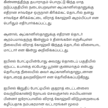
கிண்ணத்திற்கு தயாராகும் பொருட்டு இந்த மாத
நடுப்பகுதியில் நடைபெறவுள்ள ஆப்கானிஸ்தானுக்கு
எதிரான சர்வதேச ஒருநாள் கிரிக்கெட் தொடரில் தனது
சர்வதேச கிரிக்கெட்டை விராத் கோஹ்லி ஆரம்பிப்பர் என
பெரிதும் எதிர்பார்க்கப்பட்டது.
ஆனால், ஆப்கானிஸ்தானுக்கு எதிரான தொடர்
ஆரம்பமாவதற்கு இன்னும் 9 தினங்களே எஞ்சியுள்ள
நிலையில் விராத் கோஹ்லி இந்தத் தொடரில் விளையாட
மாட்டார் என இன்று அறிவிக்கப்பட்டது.
ஐபிஎல் போட்டியின்போது அவரது தொடைப் பகுதியில்
ஏற்பட்ட உபாதை எப்போது பூரண குணமாகும் என்பது
தெரியாத நிலையில் அவர் ஆப்கானிஸ்தானுடனான
தொடரைத் தவறவிடுவார் என தெரிவிக்கப்படுகிறது.
ஐபிஎல் இறுதிப் போட்டியில் குஜராத் டைட்டன்ஸை
வெற்றிகொண்டு றோயல் செலஞ்சர்ஸ் சம்பியனான
பின்னர் ஐரோப்பாவில் விராத் கோஹ்லி விடுமுறையைக்
கழிப்பதாக நம்பகரமான வட்டாரங்கள் மூலம்