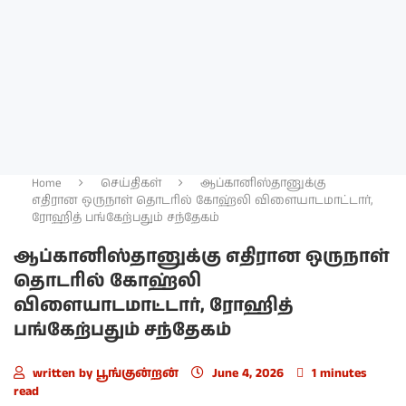
Home
செய்திகள்
ஆப்கானிஸ்தானுக்கு
எதிரான ஒருநாள் தொடரில் கோஹ்லி விளையாடமாட்டார்,
ரோஹித் பங்கேற்பதும் சந்தேகம்
ஆப்கானிஸ்தானுக்கு எதிரான ஒருநாள்
தொடரில் கோஹ்லி
விளையாடமாட்டார், ரோஹித்
பங்கேற்பதும் சந்தேகம்
written by
பூங்குன்றன்
June 4, 2026
1 minutes
read