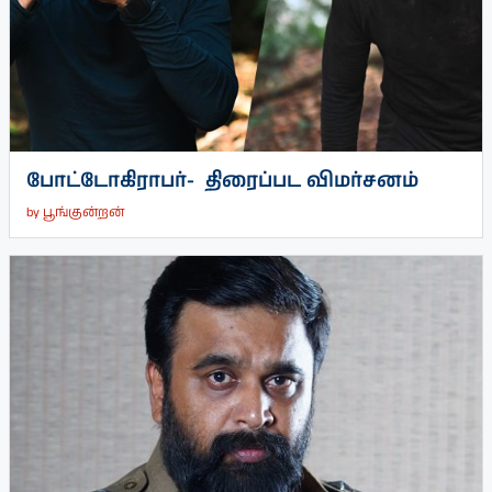
போட்டோகிராபர்- ‌ திரைப்பட விமர்சனம்
by
பூங்குன்றன்