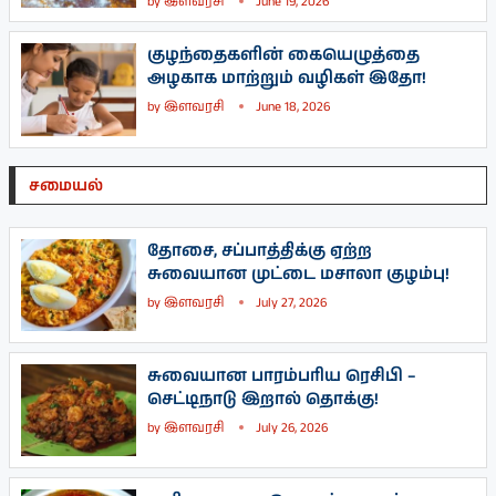
by
இளவரசி
June 19, 2026
குழந்தைகளின் கையெழுத்தை
அழகாக மாற்றும் வழிகள் இதோ!
by
இளவரசி
June 18, 2026
சமையல்
தோசை, சப்பாத்திக்கு ஏற்ற
சுவையான முட்டை மசாலா குழம்பு!
by
இளவரசி
July 27, 2026
சுவையான பாரம்பரிய ரெசிபி –
செட்டிநாடு இறால் தொக்கு!
by
இளவரசி
July 26, 2026