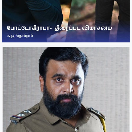
போட்டோகிராபர்- ‌ திரைப்பட விமர்சனம்
by
பூங்குன்றன்