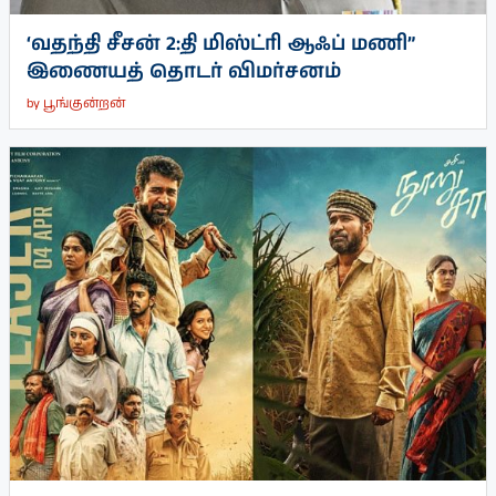
‘வதந்தி சீசன் 2:தி மிஸ்ட்ரி ஆஃப் மணி”
இணையத் தொடர் விமர்சனம்
by
பூங்குன்றன்