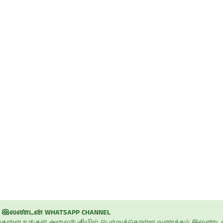
ி
நடிகை ராஷி
நடிகை
கண்ணாவின்
பிரணிதாவின்
ப்பு
புகைப்படத்தொகுப்பு
புகைப்படத்தொகுப்பு
இலண்டன் WHATSAPP CHANNEL
ப்புகளை உங்கள் அலைபேசியில் பெற்றுக்கொள்ள வணக்கம் இலண்டன