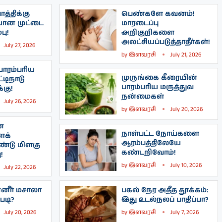
த்திக்கு
பெண்களே கவனம்!
யான முட்டை
மாரடைப்பு
பு!
அறிகுறிகளை
அலட்சியப்படுத்தாதீர்கள்!
July 27, 2026
by
இளவரசி
July 21, 2026
ாரம்பரிய
முருங்கை கீரையின்
்டிநாடு
பாரம்பரிய மருத்துவ
கு!
நன்மைகள்
July 26, 2026
by
இளவரசி
July 20, 2026
ன
நாள்பட்ட நோய்களை
ைக்
ஆரம்பத்திலேயே
்டு மிளகு
கண்டறிவோம்!
!
by
இளவரசி
July 10, 2026
July 22, 2026
னீர் மசாலா
பகல் நேர அதீத தூக்கம்:
படி?
இது உடல்நலப் பாதிப்பா?
July 20, 2026
by
இளவரசி
July 7, 2026