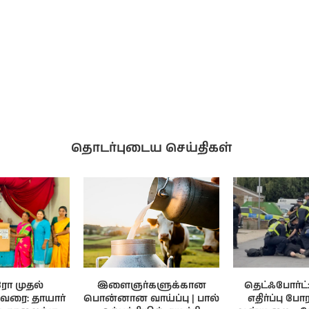
தொடர்புடைய செய்திகள்
ரோ முதல்
இளைஞர்களுக்கான
தெட்ஃபோர்ட்
 வரை: தாயார்
பொன்னான வாய்ப்பு | பால்
எதிர்ப்பு போர