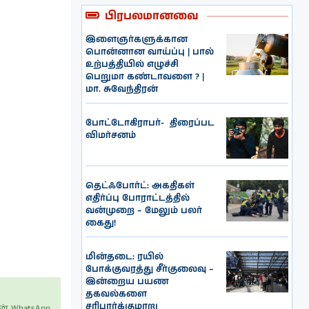
பிரபலமானவை
இளைஞர்களுக்கான
பொன்னான வாய்ப்பு | பால்
உற்பத்தியில் எழுச்சி
பெறுமா கண்டாவளை ? |
மா. சுவேந்திரன்
போட்டோகிராபர்- ‌ திரைப்பட
விமர்சனம்
தெட்ஃபோர்ட்: அகதிகள்
எதிர்ப்பு போராட்டத்தில்
வன்முறை – மேலும் பலர்
கைது!
மின்தடை: ரயில்
போக்குவரத்து சீர்குலைவு –
இன்றைய பயண
தகவல்களை
சரிபார்க்குமாறு
் WhatsApp