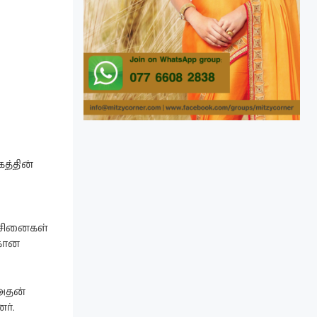
த்தின்
ச்சினைகள்
்கான
 அதன்
ர்.