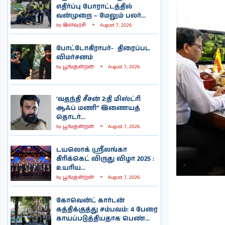
எதிர்ப்பு போராட்டத்தில்
வன்முறை – மேலும் பலர்...
by
இளவரசி
August 7, 2026
போட்டோகிராபர்- ‌ திரைப்பட
விமர்சனம்
by
பூங்குன்றன்
August 7, 2026
‘வதந்தி சீசன் 2:தி மிஸ்ட்ரி
ஆஃப் மணி” இணையத்
தொடர்...
by
பூங்குன்றன்
August 7, 2026
டயலொக் ஸ்ரீலங்கா
கிரிக்கெட் விருது விழா 2025 :
உயரிய...
by
பூங்குன்றன்
August 7, 2026
கோவென்ட் கார்டன்
கத்திக்குத்து சம்பவம்: 4 பேரை
காயப்படுத்தியதாக பெண்...