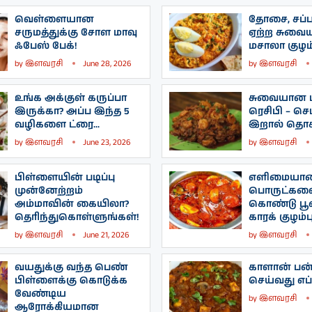
வெள்ளையான
தோசை, சப்பா
சருமத்துக்கு சோள மாவு
ஏற்ற சுவை
ஃபேஸ் பேக்!
மசாலா குழம்
by
இளவரசி
June 28, 2026
by
இளவரசி
உங்க அக்குள் கருப்பா
சுவையான ப
இருக்கா? அப்ப இந்த 5
ரெசிபி – செட
வழிகளை ட்ரை...
இறால் தொக்
by
இளவரசி
June 23, 2026
by
இளவரசி
பிள்ளையின் படிப்பு
எளிமையா
முன்னேற்றம்
பொருட்கள
அம்மாவின் கையிலா?
கொண்டு பூண
தெரிந்துகொள்ளுங்கள்!
காரக் குழம்பு
by
இளவரசி
June 21, 2026
by
இளவரசி
வயதுக்கு வந்த பெண்
காளான் பன்
பிள்ளைக்கு கொடுக்க
செய்வது எப்
வேண்டிய
by
இளவரசி
ஆரோக்கியமான