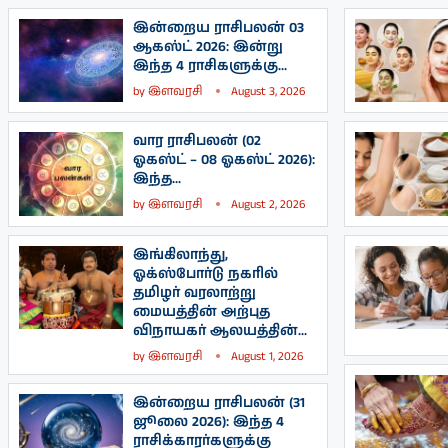
இன்றைய ராசிபலன் 03
ஆகஸ்ட் 2026: இன்று
இந்த 4 ராசிகளுக்கு...
by
இளவரசி
August 3, 2026
வார ராசிபலன் (02
ஓகஸ்ட் – 08 ஓகஸ்ட் 2026):
இந்த...
by
இளவரசி
August 2, 2026
இங்கிலாந்து,
ஓக்ஸ்போர்டு நகரில்
தமிழர் வரலாற்று
மையத்தின் அற்புத
விநாயகர் ஆலயத்தின்...
by
இளவரசி
August 1, 2026
இன்றைய ராசிபலன் (31
ஜூலை 2026): இந்த 4
ராசிக்காரர்களுக்கு