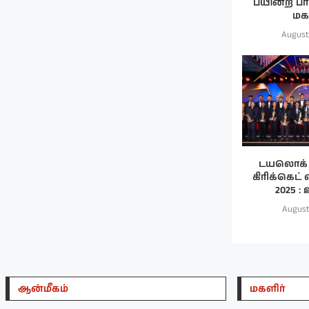
பயின்ற ப
மகன
August
டயலொக் 
கிரிக்கெட்
2025 : 
August
ஆன்மீகம்
மகளிர்