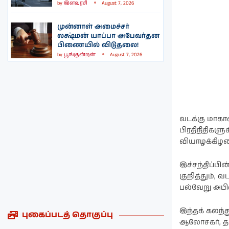
by
இளவரசி
August 7, 2026
முன்னாள் அமைச்சர்
லக்ஷ்மன் யாப்பா அபேவர்தன
பிணையில் விடுதலை!
by
பூங்குன்றன்
August 7, 2026
வடக்கு மாகா
பிரதிநிதிகள
வியாழக்கிழ
இச்சந்திப்பி
குறித்தும்,
பல்வேறு அபிவ
இந்தக் கலந்த
புகைப்படத் தொகுப்பு
ஆலோசகர், தல