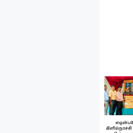
எடின்ப
கிளிநொச்சி