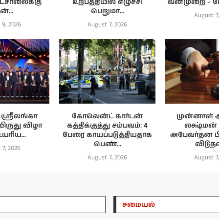
ாடசாலைக்கு
உற்பத்தியில் எழுச்சி
வன்முறை – மேல
்...
பெறுமா...
August 7
 9, 2026
August 7, 2026
ஸ்ரீலங்கா
கோவென்ட் கார்டன்
முன்னாள் 
 விருது விழா
கத்திக்குத்து சம்பவம்: 4
லக்ஷ்மன்
உயரிய...
பேரை காயப்படுத்தியதாக
அபேவர்தன 
பெண்...
விடுத
 7, 2026
August 7, 2026
August 7
சமையல்