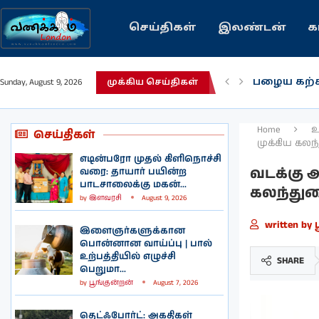
செய்திகள்
இலண்டன்
க
பழைய கற்
Sunday, August 9, 2026
முக்கிய செய்திகள்
இந்தியவரல
கவிதை | 
காசாவில் ப
நல்ல சில 
பிரித்தானிய
இலங்கையில்
இலண்டனில
Home
உ
செய்திகள்
முக்கிய கலந
எடின்பரோ முதல் கிளிநொச்சி
வடக்கு ஆ
வரை: தாயார் பயின்ற
பாடசாலைக்கு மகன்...
கலந்துர
by
இளவரசி
August 9, 2026
written by
இளைஞர்களுக்கான
பொன்னான வாய்ப்பு | பால்
உற்பத்தியில் எழுச்சி
SHARE
பெறுமா...
by
பூங்குன்றன்
August 7, 2026
தெட்ஃபோர்ட்: அகதிகள்