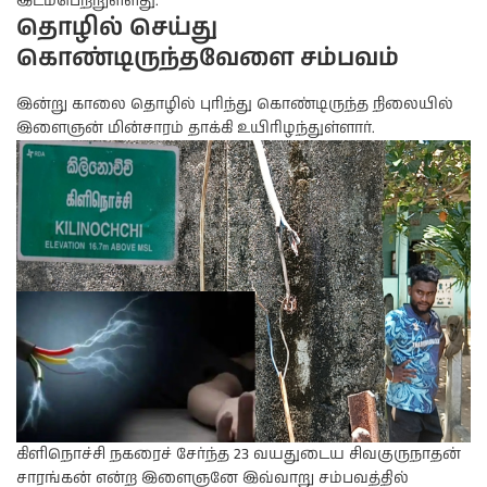
இடம்பெற்றுள்ளது.
தொழில் செய்து
கொண்டிருந்தவேளை சம்பவம்
இன்று காலை தொழில் புரிந்து கொண்டிருந்த நிலையில்
இளைஞன் மின்சாரம் தாக்கி உயிரிழந்துள்ளார்.
கிளிநொச்சி நகரைச் சேர்ந்த 23 வயதுடைய சிவகுருநாதன்
சாரங்கன் என்ற இளைஞனே இவ்வாறு சம்பவத்தில்