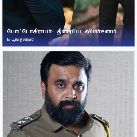
போட்டோகிராபர்- ‌ திரைப்பட விமர்சனம்
by
பூங்குன்றன்