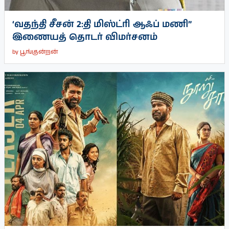
‘வதந்தி சீசன் 2:தி மிஸ்ட்ரி ஆஃப் மணி”
இணையத் தொடர் விமர்சனம்
by
பூங்குன்றன்