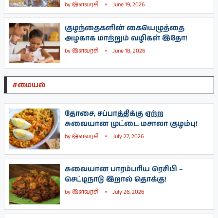
by
இளவரசி
June 19, 2026
குழந்தைகளின் கையெழுத்தை
அழகாக மாற்றும் வழிகள் இதோ!
by
இளவரசி
June 18, 2026
சமையல்
தோசை, சப்பாத்திக்கு ஏற்ற
சுவையான முட்டை மசாலா குழம்பு!
by
இளவரசி
July 27, 2026
சுவையான பாரம்பரிய ரெசிபி –
செட்டிநாடு இறால் தொக்கு!
by
இளவரசி
July 26, 2026