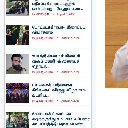
எதிர்ப்பு போராட்டத்தில்
வன்முறை – மேலும் பலர்...
by
இளவரசி
August 7, 2026
போட்டோகிராபர்- ‌ திரைப்பட
விமர்சனம்
by
பூங்குன்றன்
August 7, 2026
‘வதந்தி சீசன் 2:தி மிஸ்ட்ரி
ஆஃப் மணி” இணையத்
தொடர்...
by
பூங்குன்றன்
August 7, 2026
டயலொக் ஸ்ரீலங்கா
கிரிக்கெட் விருது விழா 2025 :
உயரிய...
by
பூங்குன்றன்
August 7, 2026
கோவென்ட் கார்டன்
கத்திக்குத்து சம்பவம்: 4 பேரை
காயப்படுத்தியதாக பெண்...