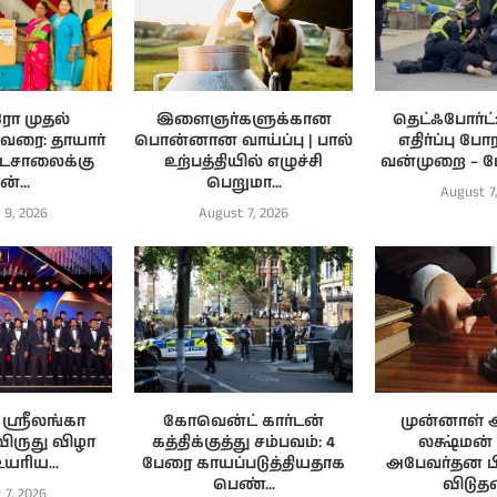
ரோ முதல்
இளைஞர்களுக்கான
தெட்ஃபோர்ட்
 வரை: தாயார்
பொன்னான வாய்ப்பு | பால்
எதிர்ப்பு போர
ாடசாலைக்கு
உற்பத்தியில் எழுச்சி
வன்முறை – மேல
்...
பெறுமா...
August 7
 9, 2026
August 7, 2026
ஸ்ரீலங்கா
கோவென்ட் கார்டன்
முன்னாள் 
 விருது விழா
கத்திக்குத்து சம்பவம்: 4
லக்ஷ்மன்
உயரிய...
பேரை காயப்படுத்தியதாக
அபேவர்தன 
பெண்...
விடுத
 7, 2026