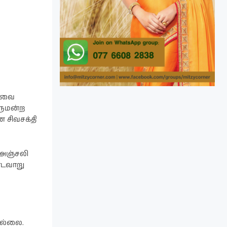
தேவை
ாளுமன்ற
 சிவசக்தி
 அஞ்சலி
்டவாறு
வில்லை.