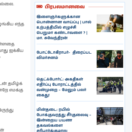
வில்லை.
பிரபலமானவை
இளைஞர்களுக்கான
பொன்னான வாய்ப்பு | பால்
ங்கிய எந்த
உற்பத்தியில் எழுச்சி
பெறுமா கண்டாவளை ? |
மா. சுவேந்திரன்
ுள்ளதை
போது ஐக்கிய
போட்டோகிராபர்- ‌ திரைப்பட
்
விமர்சனம்
தெட்ஃபோர்ட்: அகதிகள்
் தமிழ்க்
எதிர்ப்பு போராட்டத்தில்
வன்முறை – மேலும் பலர்
்றே எமக்கு
கைது!
மின்தடை: ரயில்
ருந்து
போக்குவரத்து சீர்குலைவு –
இன்றைய பயண
தகவல்களை
ன்
சரிபார்க்குமாறு