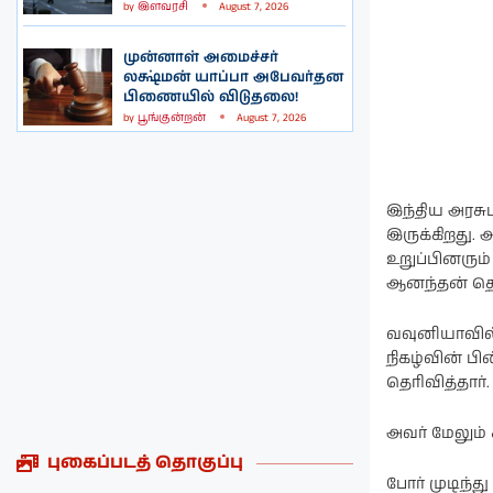
by
இளவரசி
August 7, 2026
முன்னாள் அமைச்சர்
லக்ஷ்மன் யாப்பா அபேவர்தன
பிணையில் விடுதலை!
by
பூங்குன்றன்
August 7, 2026
இந்திய அரசு
இருக்கிறது. 
உறுப்பினரும
ஆனந்தன் தெர
வவுனியாவில்
நிகழ்வின் ப
தெரிவித்தார்.
அவர் மேலும்
புகைப்படத் தொகுப்பு
போர் முடிந்த