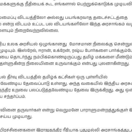
ட மக்களுக்கு நீதியைக் கூட எங்களால் பெற்றுக்கொடுக்க முடிய
யலமைப்பு விடயத்திலோ அல்லது பயங்கரவாத தடைச்சட்டத்தை
ம் என்ற விடயம் உட்பட பல விடயங்களிலோ இந்த அரசாங்கம் வழ
ளையும் நிறைவேற்றவில்லை.
ி
நடிகை ராஷி
நடிகை
கண்ணாவின்
பிரணிதாவின்
ப்பு
புகைப்படத்தொகுப்பு
புகைப்படத்தொகுப்பு
புதிய உலக அரசியல் ஒழுங்கானது மோசமான நிலைக்கு சென்ற
டியும். இஸ்ரேல், ஈரான், உக்ரேன், ரஷ்ய போர்களை பார்க்கும்
யை தொடர்ந்து நம்பிக்கொண்டிருப்பது தமிழ் மக்களை மீண்டும
் தள்ளுகின்ற நிலையினை உருவாக்கும் என்பது புலனாகின்றது.
தீர்வு விடயத்தில் தமிழ்க் கட்சிகள் ஒரு புள்ளியில்
ண்டிய தேவைப்பாடு உள்ளது. அந்த வகையில் இந்திய அரசுடன
ஜதந்திர உறவை பலப்படுத்தவேண்டிய தேவை இருக்கிறது. அது ஒன
 சந்தர்ப்பம்.
ீர்வினை தருவார்கள் என்று வெறுமனே பாராளுமன்றத்துக்குள் இ
ய்ய முடியாது.
 பிரச்சினைகளை இராஜதந்திர ரீதியாக புதுடில்லி அரசாங்கத்துட