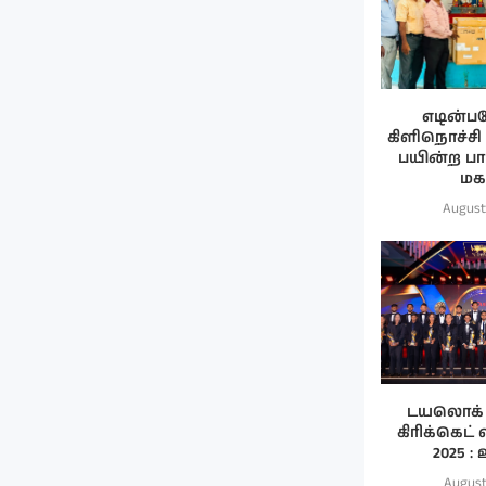
எடின்ப
கிளிநொச்சி
பயின்ற ப
மகன
August
டயலொக் 
கிரிக்கெட்
2025 : 
August