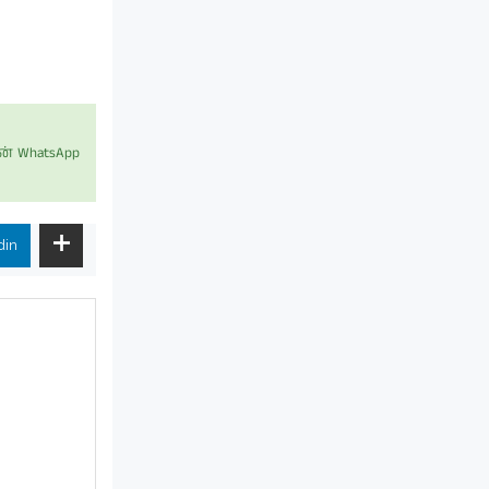
் WhatsApp
din