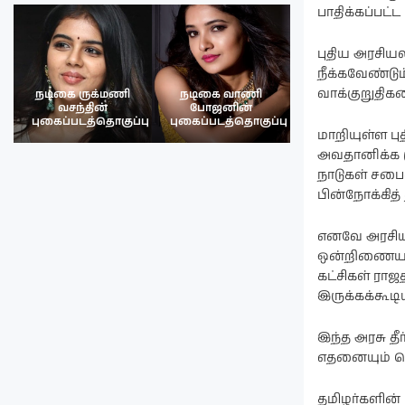
பாதிக்கப்பட்
புதிய அரசி
நீக்கவேண்டு
வாக்குறுதிக
நடிகை ருக்மணி
நடிகை வாணி
நடிகை ருக்மண
வசந்தின்
போஜனின்
வசந்த்தின்
பு
புகைப்படத்தொகுப்பு
புகைப்படத்தொகுப்பு
புகைப்படத்தொகு
மாறியுள்ள 
அவதானிக்க மு
நாடுகள் சபை
பின்நோக்கித
எனவே அரசியல் 
ஒன்றிணையவே
கட்சிகள் ரா
இருக்கக்கூடிய
இந்த அரசு த
எதனையும் செ
தமிழர்களின்