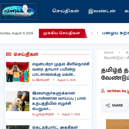
செய்திகள்
இலண்டன்
க
பழைய கற்
Sunday, August 9, 2026
முக்கிய செய்திகள்
இந்தியவரல
கவிதை | 
காசாவில் ப
நல்ல சில 
பிரித்தானிய
இலங்கையில்
இலண்டனில
Home
உ
செய்திகள்
வேண்டும்! |
எடின்பரோ முதல் கிளிநொச்சி
தமிழ்த் 
வரை: தாயார் பயின்ற
பாடசாலைக்கு மகன்...
வேண்டும்
by
இளவரசி
August 9, 2026
written by
இளைஞர்களுக்கான
பொன்னான வாய்ப்பு | பால்
உற்பத்தியில் எழுச்சி
SHARE
பெறுமா...
by
பூங்குன்றன்
August 7, 2026
தெட்ஃபோர்ட்: அகதிகள்