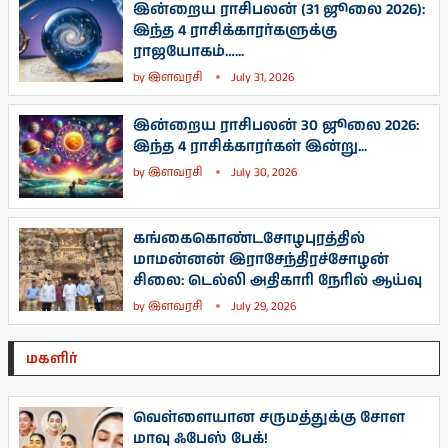
இன்றைய ராசிபலன் (31 ஜூலை 2026):
இந்த 4 ராசிக்காரர்களுக்கு
ராஜயோகம்…...
by
இளவரசி
July 31, 2026
இன்றைய ராசிபலன் 30 ஜூலை 2026:
இந்த 4 ராசிக்காரர்கள் இன்று...
by
இளவரசி
July 30, 2026
கங்கைகொண்டசோழபுரத்தில்
மாமன்னன் இராசேந்திரச்சோழன்
சிலை: டெல்லி அதிகாரி நேரில் ஆய்வு
by
இளவரசி
July 29, 2026
மகளிர்
வெள்ளையான சருமத்துக்கு சோள
மாவு ஃபேஸ் பேக்!