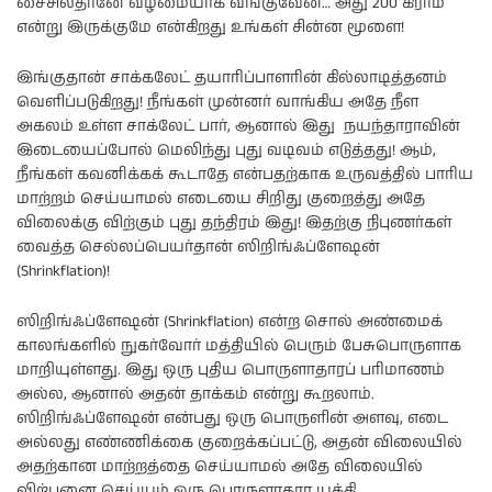
சைசில்தானே வழமையாக வங்குவேன்… அது 200 கிராம்
என்று இருக்குமே என்கிறது உங்கள் சின்ன மூளை!
இங்குதான் சாக்கலேட் தயாரிப்பாளரின் கில்லாடித்தனம்
வெளிப்படுகிறது! நீங்கள் முன்னர் வாங்கிய அதே நீள
அகலம் உள்ள சாக்லேட் பார், ஆனால் இது நயந்தாராவின்
இடையைப்போல் மெலிந்து புது வடிவம் எடுத்தது! ஆம்,
நீங்கள் கவனிக்கக் கூடாதே என்பதற்காக உருவத்தில் பாரிய
மாற்றம் செய்யாமல் எடையை சிறிது குறைத்து அதே
விலைக்கு விற்கும் புது தந்திரம் இது! இதற்கு நிபுணர்கள்
வைத்த செல்லப்பெயர்தான் ஸிறிங்ஃப்ளேஷன்
(Shrinkflation)!
ஸிறிங்ஃப்ளேஷன் (Shrinkflation) என்ற சொல் அண்மைக்
காலங்களில் நுகர்வோர் மத்தியில் பெரும் பேசுபொருளாக
மாறியுள்ளது. இது ஒரு புதிய பொருளாதாரப் பரிமாணம்
அல்ல, ஆனால் அதன் தாக்கம் என்று கூறலாம்.
ஸிறிங்ஃப்ளேஷன் என்பது ஒரு பொருளின் அளவு, எடை
அல்லது எண்ணிக்கை குறைக்கப்பட்டு, அதன் விலையில்
அதற்கான மாற்றத்தை செய்யாமல் அதே விலையில்
விற்பனை செய்யும் ஒரு பொருளாதார யுக்தி.