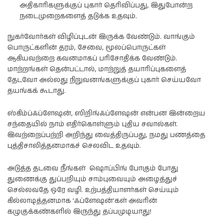
அதிகாரிகளுக்குப் புகார் தெரிவிப்பது, இதுபோன்ற
நடைமுறைகளைத் தடுக்க உதவும்.
நுகர்வோர்கள் விழிப்புடன் இருக்க வேண்டும். வாங்கும்
பொருட்களின் தரம், சேவை, மூலப்பொருட்கள்
ஆகியவற்றை கவனமாகப் பரிசோதிக்க வேண்டும்.
மாற்றங்கள் தென்பட்டால், மாற்றுத் தயாரிப்புகளைத்
தேடவோ அல்லது நிறுவனங்களுக்குப் புகார் செய்யவோ
தயங்கக் கூடாது.
ஸ்கிம்ப்ஃப்ளேஷன், ஸிறிங்ஃப்ளேஷன் என்பன இன்றைய
சந்தையில் நாம் எதிர்கொள்ளும் புதிய சவால்கள்.
இவற்றைப்பற்றி அறிந்து வைத்திருப்பது, நமது பணத்தை
புத்திசாலித்தனமாகச் செலவிட உதவும்.
அடுத்த தடவை நீங்கள் ஷொப்பிங் போகும் போது
துணைக்கு துப்பறியும் சாம்புவையும் அழைத்துச்
செல்லவதே ஒரே வழி. உற்பத்தியாளர்கள் செய்யும்
கில்லாடித்தனமாக ‘ஃப்ளேஷன்’கள் அவரின்
கழுகுக்கண்களில் இருந்து தப்பமுடியாது!