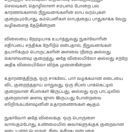
செலவுகள், தொழிலாளர் சம்பளம் போன்ற பல
காரணங்களால் நிறுவனங்களின் லாப வரம்புகள்
குறையும்போது, கம்பெனிகள் லாபத்தைப் பாதுகாக்க வேறு
வழிகளைத் தேடுகின்றன.
விலையை நேரடியாக உயர்த்துவது நுகர்வோரின்
எதிர்ப்பை சந்திக்க நேரிடும் என்பதால், நிறுவனங்கள்
தயாரிக்கும் பொருட்களின் அளவை (நிறை அல்லது
கொள்வனவு) குறைத்து, அதே விலையிலோ அல்லது சற்றே
அதிக விலையிலோ விற்க முனைகின்றன.
உதாரணத்திற்கு, ஒரு சாக்லேட் பார் வழக்கமான எடையை
விட குறைந்ததாய் மாறுவது, ஒரு சிப்ஸ் பாக்கெட்டில்
குறைவான சிப்ஸ்கள் இருப்பது, அல்லது ஒரு பாட்டிலில்
குறைவான அளவு ஜுஸ் இருப்பது போன்றவை
ஸிறிங்ஃப்ளேஷனின் உதாரணைங்கள் ஆகும்.
நுகர்வோர் அதே விலைக்கு ஒரு பொருளை
வாங்கும்போது, உண்மையில் அவர்களுக்குக் குறைவான
எடையுள்ள பொருள் கிடைக்கிறது என்பதை