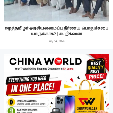
ஈழத்தமிழர் அரசியலமைப்பு நிர்ணய பொதுச்சபை
யாருக்காக? | அ. நிக்ஸன்
July 14, 2026