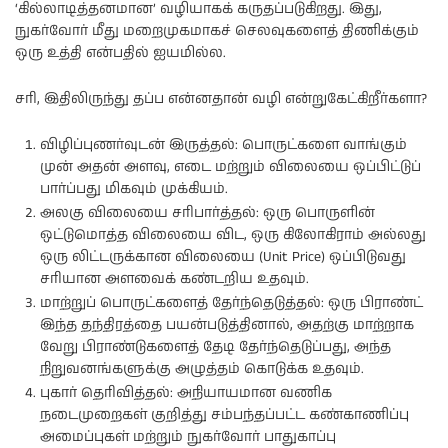
‘கில்லாடித்தனமான’ வழியாகக் கருதப்படுகிறது. இது,
நுகர்வோர் மீது மறைமுகமாகச் செலவுகளைத் திணிக்கும்
ஒரு உத்தி என்பதில் ஐயமில்ல.
சரி, இதிலிருந்து தப்ப என்னதான் வழி என்றுகேட்கிறீர்களா?
விழிப்புணர்வுடன் இருத்தல்: பொருட்களை வாங்கும்
முன் அதன் அளவு, எடை மற்றும் விலையை ஒப்பிட்டுப்
பார்ப்பது மிகவும் முக்கியம்.
அலகு விலையை சரிபார்த்தல்: ஒரு பொருளின்
ஒட்டுமொத்த விலையை விட, ஒரு கிலோகிராம் அல்லது
ஒரு லிட்டருக்கான விலையை (Unit Price) ஒப்பிடுவது
சரியான அளவைக் கண்டறிய உதவும்.
மாற்றுப் பொருட்களைத் தேர்ந்தெடுத்தல்: ஒரு பிராண்ட்
இந்த தந்திரத்தை பயன்படுத்தினால், அதற்கு மாற்றாக
வேறு பிராண்டுகளைத் தேடி தேர்ந்தெடுப்பது, அந்த
நிறுவனங்களுக்கு அழுத்தம் கொடுக்க உதவும்.
புகார் தெரிவித்தல்: அநியாயமான வணிக
நடைமுறைகள் குறித்து சம்பந்தப்பட்ட கண்காணிப்பு
அமைப்புகள் மற்றும் நுகர்வோர் பாதுகாப்பு