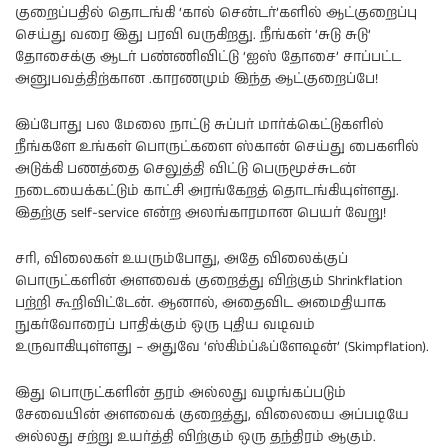
குறைப்பதில் தொடங்கி ‘கால் சென்டர்’களில் ஆட்குறைப்பு
செய்து வரை இது பரவி வருகிறது. நீங்கள் ‘சுடு சுடு’
தோசைக்கு ஆடர் பண்ணிவிட்டு ‘ஐஸ் தோசை’ சாப்பட்ட
அனுபவத்திற்கான .காரணமும் இந்த ஆட்குறைப்பே!
இப்போது பல மேலை நாட்டு சுப்பர் மார்க்கெட்டுகளில்
நீங்களே உங்கள் பொருட்களை ஸ்கான் செய்து பைகளில்
அடுக்கி பணத்தை செலுத்தி விட்டு பெருமூச்சுடன்
நடையைக்கட்டும் காட்சி அரங்கேறத் தொடங்கியுள்ளது.
இதற்கு self-service என்ற அலங்காரமான பெயர் வேறு!
சரி, விலைகள் உயரும்போது, அதே விலைக்குப்
பொருட்களின் அளவைக் குறைத்து விற்கும் Shrinkflation
பற்றி கூறிவிட்டேன். ஆனால், அதைவிட அமைதியாக
நுகர்வோரைப் பாதிக்கும் ஒரு புதிய வடிவம்
உருவாகியுள்ளது – அதுவே ‘ஸ்கிம்ப்ஃப்ளேஷன்’ (Skimpflation).
இது பொருட்களின் தரம் அல்லது வழங்கப்படும்
சேவையின் அளவைக் குறைத்து, விலையை அப்படியே
அல்லது சற்று உயர்த்தி விற்கும் ஒரு தந்திரம் ஆகும்.