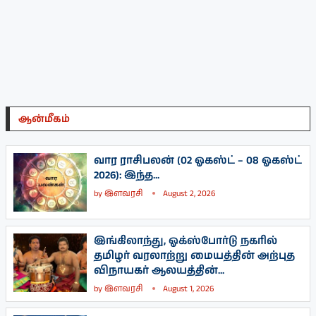
ஆன்மீகம்
வார ராசிபலன் (02 ஓகஸ்ட் – 08 ஓகஸ்ட்
2026): இந்த...
by
இளவரசி
August 2, 2026
இங்கிலாந்து, ஓக்ஸ்போர்டு நகரில்
தமிழர் வரலாற்று மையத்தின் அற்புத
விநாயகர் ஆலயத்தின்...
by
இளவரசி
August 1, 2026