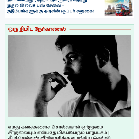
இங்கிலாந்து குழந்தைகளுக்கு நேற்று
முதல் இலவச பஸ் சேவை –
குடும்பங்களுக்கு அரசின் சூப்பர் சலுகை!
ஒரு நிமிட நேர்காணல்
எமது கதைகளைச் சொல்வதால் ஒற்றுமை
சீர்குலையும் என்பதே மிகப்பெரும் பாரபட்சம் |
தீபச்செல்வன் வீரகேசரிக்கு வழங்கிய செவ்வி