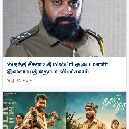
‘வதந்தி சீசன் 2:தி மிஸ்ட்ரி ஆஃப் மணி”
இணையத் தொடர் விமர்சனம்
by
பூங்குன்றன்