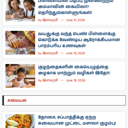
பிள்ளையின் படிப்பு முன்னேற்றம்
அம்மாவின் கையிலா?
தெரிந்துகொள்ளுங்கள்!
by
இளவரசி
June 21, 2026
வயதுக்கு வந்த பெண் பிள்ளைக்கு
கொடுக்க வேண்டிய ஆரோக்கியமான
பாரம்பரிய உணவுகள்
by
இளவரசி
June 19, 2026
குழந்தைகளின் கையெழுத்தை
அழகாக மாற்றும் வழிகள் இதோ!
by
இளவரசி
June 18, 2026
சமையல்
தோசை, சப்பாத்திக்கு ஏற்ற
சுவையான முட்டை மசாலா குழம்பு!