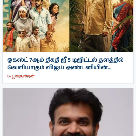
ஓகஸ்ட் 7ஆம் திகதி ஜீ 5 டிஜிட்டல் தளத்தில்
வெளியாகும் விஜய் அண்டனியின்...
by
பூங்குன்றன்