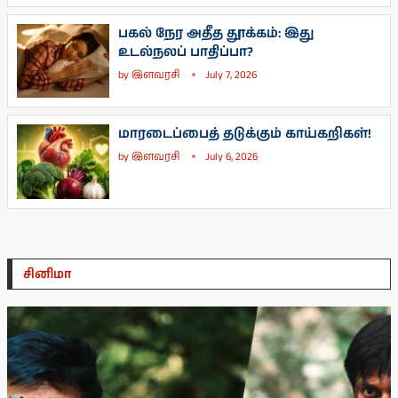
பகல் நேர அதீத தூக்கம்: இது
உடல்நலப் பாதிப்பா?
by
இளவரசி
July 7, 2026
மாரடைப்பைத் தடுக்கும் காய்கறிகள்!
by
இளவரசி
July 6, 2026
சினிமா