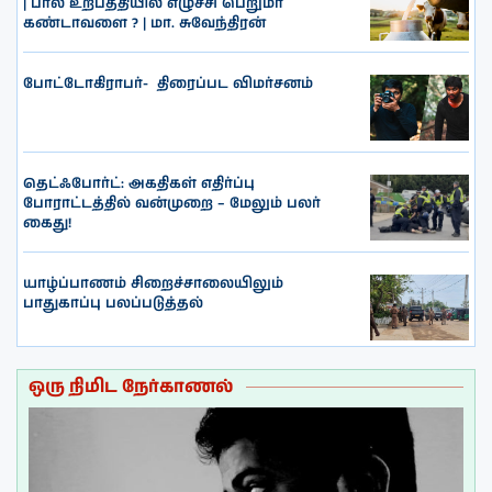
| பால் உற்பத்தியில் எழுச்சி பெறுமா
கண்டாவளை ? | மா. சுவேந்திரன்
போட்டோகிராபர்- ‌ திரைப்பட விமர்சனம்
தெட்ஃபோர்ட்: அகதிகள் எதிர்ப்பு
போராட்டத்தில் வன்முறை – மேலும் பலர்
கைது!
யாழ்ப்பாணம் சிறைச்சாலையிலும்
பாதுகாப்பு பலப்படுத்தல்
ஒரு நிமிட நேர்காணல்