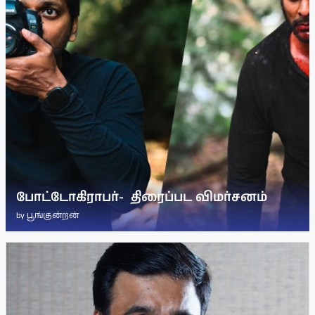
போட்டோகிராபர்- ‌ திரைப்பட விமர்சனம்
by
பூங்குன்றன்