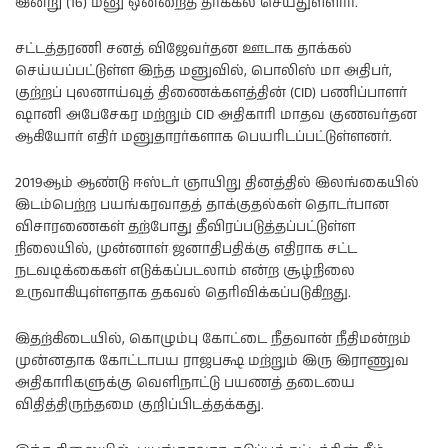
இன்று (16) மனு ஒன்றைத் தாக்கல் செய்துள்ளார்.
சட்டத்தரணி சனத் விஜேவர்தன ஊடாக தாக்கல்
செய்யப்பட்டுள்ள இந்த மனுவில், பொலிஸ் மா அதிபர்,
குற்றப் புலனாய்வுத் திணைக்களத்தின் (CID) பணிப்பாளர்
ஷானி அபேசேகர மற்றும் CID அதிகாரி மாதவ குணவர்தன
ஆகியோர் எதிர் மனுதாரர்களாக பெயரிடப்பட்டுள்ளனர்.
2019ஆம் ஆண்டு ஈஸ்டர் ஞாயிறு தினத்தில் இலங்கையில்
இடம்பெற்ற பயங்கரவாதத் தாக்குதல்கள் தொடர்பான
விசாரணைகள் தற்போது தீவிரப்படுத்தப்பட்டுள்ள
நிலையில், முன்னாள் ஜனாதிபதிக்கு எதிராக சட்ட
நடவடிக்கைகள் எடுக்கப்படலாம் என்ற சூழ்நிலை
உருவாகியுள்ளதாக தகவல் தெரிவிக்கப்படுகிறது.
இதற்கிடையில், கொழும்பு கோட்டை நீதவான் நீதிமன்றம்
முன்னதாக கோட்டாபய ராஜபக்ஷ மற்றும் இரு இராணுவ
அதிகாரிகளுக்கு வெளிநாட்டு பயணத் தடையை
விதித்திருந்தமை குறிப்பிடத்தக்கது.