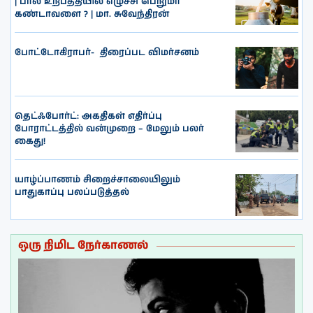
| பால் உற்பத்தியில் எழுச்சி பெறுமா
கண்டாவளை ? | மா. சுவேந்திரன்
போட்டோகிராபர்- ‌ திரைப்பட விமர்சனம்
தெட்ஃபோர்ட்: அகதிகள் எதிர்ப்பு
போராட்டத்தில் வன்முறை – மேலும் பலர்
கைது!
யாழ்ப்பாணம் சிறைச்சாலையிலும்
பாதுகாப்பு பலப்படுத்தல்
ஒரு நிமிட நேர்காணல்