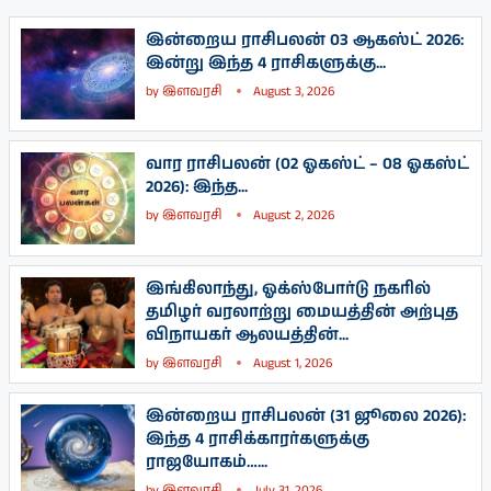
இன்றைய ராசிபலன் 03 ஆகஸ்ட் 2026:
இன்று இந்த 4 ராசிகளுக்கு...
by
இளவரசி
August 3, 2026
வார ராசிபலன் (02 ஓகஸ்ட் – 08 ஓகஸ்ட்
2026): இந்த...
by
இளவரசி
August 2, 2026
இங்கிலாந்து, ஓக்ஸ்போர்டு நகரில்
தமிழர் வரலாற்று மையத்தின் அற்புத
விநாயகர் ஆலயத்தின்...
by
இளவரசி
August 1, 2026
இன்றைய ராசிபலன் (31 ஜூலை 2026):
இந்த 4 ராசிக்காரர்களுக்கு
ராஜயோகம்…...
by
இளவரசி
July 31, 2026