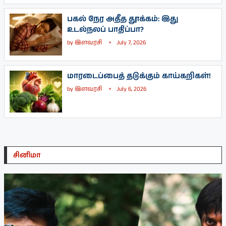
பகல் நேர அதீத தூக்கம்: இது
உடல்நலப் பாதிப்பா?
by
இளவரசி
July 7, 2026
மாரடைப்பைத் தடுக்கும் காய்கறிகள்!
by
இளவரசி
July 6, 2026
சினிமா