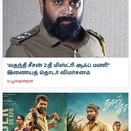
‘வதந்தி சீசன் 2:தி மிஸ்ட்ரி ஆஃப் மணி”
இணையத் தொடர் விமர்சனம்
by
பூங்குன்றன்