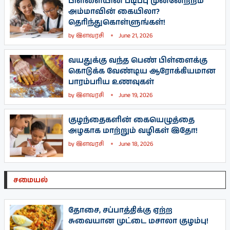
பிள்ளையின் படிப்பு முன்னேற்றம்
அம்மாவின் கையிலா?
தெரிந்துகொள்ளுங்கள்!
by
இளவரசி
June 21, 2026
வயதுக்கு வந்த பெண் பிள்ளைக்கு
கொடுக்க வேண்டிய ஆரோக்கியமான
பாரம்பரிய உணவுகள்
by
இளவரசி
June 19, 2026
குழந்தைகளின் கையெழுத்தை
அழகாக மாற்றும் வழிகள் இதோ!
by
இளவரசி
June 18, 2026
சமையல்
தோசை, சப்பாத்திக்கு ஏற்ற
சுவையான முட்டை மசாலா குழம்பு!