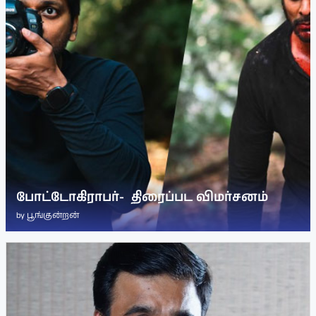
போட்டோகிராபர்- ‌ திரைப்பட விமர்சனம்
by
பூங்குன்றன்