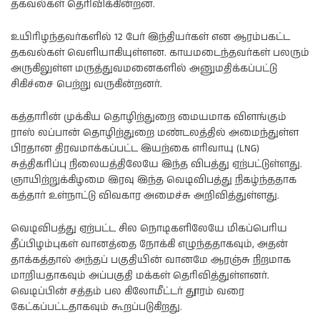
தகவல்கள் தெரிவிக்கின்றன.
உயிரிழந்தவர்களில் 12 பேர் இந்தியர்கள் என ஆரம்பகட்ட
தகவல்கள் வெளியாகியுள்ளன. காயமடைந்தவர்கள் பலரும்
அருகிலுள்ள மருத்துவமனைகளில் அனுமதிக்கப்பட்டு
சிகிச்சை பெற்று வருகின்றனர்.
கத்தாரின் முக்கிய தொழிற்துறை மையமாக விளங்கும்
ராஸ் லப்பான் தொழிற்துறை மண்டலத்தில் அமைந்துள்ள
பிரதான திரவமாக்கப்பட்ட இயற்கை எரிவாயு (LNG)
சுத்திகரிப்பு நிலையத்திலேயே இந்த விபத்து ஏற்பட்டுள்ளது.
ஞாயிற்றுக்கிழமை இரவு இந்த வெடிவிபத்து நிகழ்ந்ததாக
கத்தார் உள்நாட்டு விவகார அமைச்சு அறிவித்துள்ளது.
வெடிவிபத்து ஏற்பட்ட சில நொடிகளிலேயே மிகப்பெரிய
தீப்பிழம்புகள் வானத்தை நோக்கி எழுந்ததாகவும், அதன்
தாக்கத்தால் அந்தப் பகுதியின் வானமே ஆரஞ்சு நிறமாக
மாறியதாகவும் அப்பகுதி மக்கள் தெரிவித்துள்ளனர்.
வெடிப்பின் சத்தம் பல கிலோமீட்டர் தூரம் வரை
கேட்கப்பட்டதாகவும் கூறப்படுகிறது.