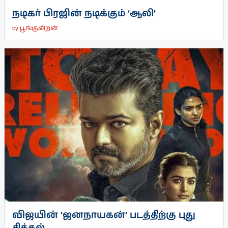
நடிகர் பிரஜின் நடிக்கும் ‘ஆலி’
by
பூங்குன்றன்
விஜயின் ‘ஜனநாயகன்’ படத்திற்கு புது
சிக்கல்