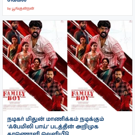
by
பூங்குன்றன்
நடிகர் மிதுன் மாணிக்கம் நடிக்கும்
‘ஃபேமிலி பாய்’ படத்தின் அறிமுக
காணொளி வெளியீடு