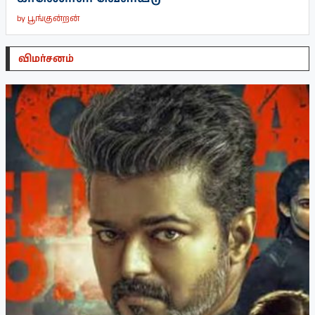
by
பூங்குன்றன்
விமர்சனம்