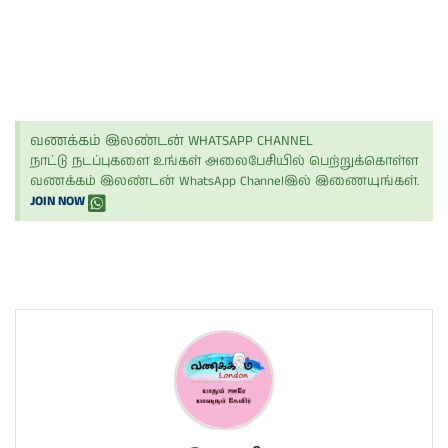
வணக்கம் இலண்டன் WHATSAPP CHANNEL
நாட்டு நடப்புகளை உங்கள் அலைபேசியில் பெற்றுக்கொள்ள
வணக்கம் இலண்டன் WhatsApp Channelஇல் இணையுங்கள்.
JOIN NOW