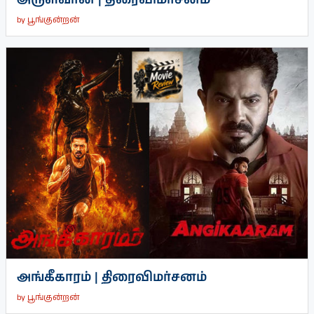
by
பூங்குன்றன்
அங்கீகாரம் | திரைவிமர்சனம்
by
பூங்குன்றன்