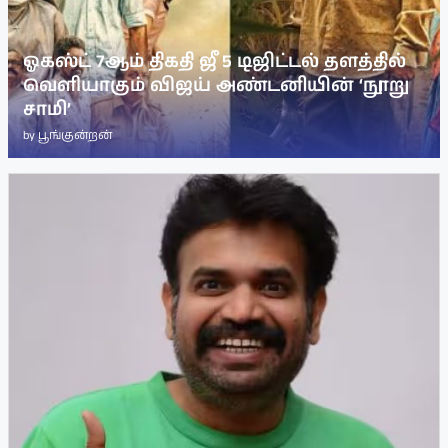
ஓகஸ்ட் 7ஆம் திகதி ஜீ 5 டிஜிட்டல் தளத்தில்
வெளியாகும் விஜய் அண்டனியின் ‘நூறு
சாமி’
by
பூங்குன்றன்