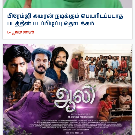
பிரேம்ஜி அமரன் நடிக்கும் பெயரிடப்படாத
படத்தின் படப்பிடிப்பு தொடக்கம்
by
பூங்குன்றன்