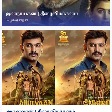
ஜனநாயகன் | திரைவிமர்சனம்
by
பூங்குன்றன்
அருள்வான் | திரைவிமர்சனம்