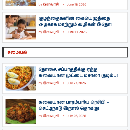
by
இளவரசி
June 19, 2026
குழந்தைகளின் கையெழுத்தை
அழகாக மாற்றும் வழிகள் இதோ!
by
இளவரசி
June 18, 2026
சமையல்
தோசை, சப்பாத்திக்கு ஏற்ற
சுவையான முட்டை மசாலா குழம்பு!
by
இளவரசி
July 27, 2026
சுவையான பாரம்பரிய ரெசிபி –
செட்டிநாடு இறால் தொக்கு!
by
இளவரசி
July 26, 2026