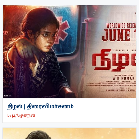
நிழல் | திரைவிமர்சனம்
by
பூங்குன்றன்