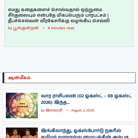
எமது கதைகளைச் சொல்வதால் ஒற்றுமை
சீர்குலையும் என்பதே மிகப்பெரும் பாரபட்சம் |
தீபச்செல்வன் வீரகேசரிக்கு வழங்கிய செவ்வி
by
பூங்குன்றன்
4 minutes read
ஆன்மீகம்
வார ராசிபலன் (02 ஓகஸ்ட் – 08 ஓகஸ்ட்
2026): இந்த...
by
இளவரசி
August 2, 2026
இங்கிலாந்து, ஓக்ஸ்போர்டு நகரில்
தமிழர் வரலாற்று மையத்தின் அற்புத