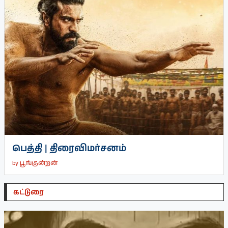
பெத்தி | திரைவிமர்சனம்
by
பூங்குன்றன்
கட்டுரை