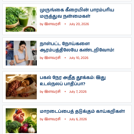
முருங்கை கீரையின் பாரம்பரிய
மருத்துவ நன்மைகள்
by
இளவரசி
July 20, 2026
நாள்பட்ட நோய்களை
ஆரம்பத்திலேயே கண்டறிவோம்!
by
இளவரசி
July 10, 2026
பகல் நேர அதீத தூக்கம்: இது
உடல்நலப் பாதிப்பா?
by
இளவரசி
July 7, 2026
மாரடைப்பைத் தடுக்கும் காய்கறிகள்!
by
இளவரசி
July 6, 2026