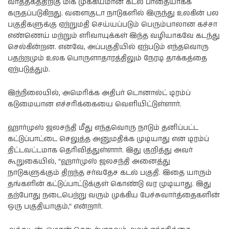
வர்த்தகத்திற்கு மிக முக்கியமான கடல் பாதையாகக்
கருதப்படுகிறது. வளைகுடா நாடுகளில் இருந்து உலகின் பல
பகுதிகளுக்கு ஏற்றுமதி செய்யப்படும் பெரும்பாலான கச்சா
எண்ணெய் மற்றும் எரிவாயுக்கள் இந்த வழியாகவே கடந்து
செல்கின்றன. எனவே, அப்பகுதியில் ஏற்படும் எந்தவொரு
பதற்றமும் உலக பொருளாதாரத்திலும் நேரடி தாக்கத்தை
ஏற்படுத்தும்.
இந்நிலையில், அமெரிக்க அதிபர் டொனால்ட் டிரம்ப்
கடுமையான எச்சரிக்கையை வெளியிட்டுள்ளார்.
ஹார்முஸ் ஜலசந்தி மீது எந்தவொரு நாடும் தனிப்பட்ட
கட்டுப்பாட்டை செலுத்த அனுமதிக்க முடியாது என டிரம்ப்
திட்டவட்டமாக தெரிவித்துள்ளார். இது குறித்து அவர்
கூறுகையில், “ஹார்முஸ் ஜலசந்தி அனைத்து
நாடுகளுக்கும் திறந்த சர்வதேச கடல் பகுதி. இதை யாரும்
தங்களின் கட்டுப்பாட்டுக்குள் கொண்டு வர முடியாது. இது
தற்போது நடைபெற்று வரும் முக்கிய பேச்சுவார்த்தைகளின்
ஒரு பகுதியாகும்,” என்றார்.