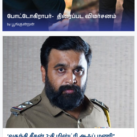
போட்டோகிராபர்- ‌ திரைப்பட விமர்சனம்
by
பூங்குன்றன்
‘வதந்தி சீசன் 2:தி மிஸ்ட்ரி ஆஃப் மணி”