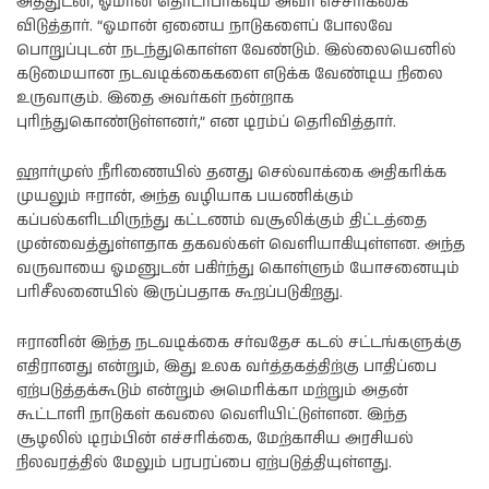
அத்துடன், ஓமான் தொடர்பாகவும் அவர் எச்சரிக்கை
விடுத்தார். “ஓமான் ஏனைய நாடுகளைப் போலவே
பொறுப்புடன் நடந்துகொள்ள வேண்டும். இல்லையெனில்
கடுமையான நடவடிக்கைகளை எடுக்க வேண்டிய நிலை
உருவாகும். இதை அவர்கள் நன்றாக
புரிந்துகொண்டுள்ளனர்,” என டிரம்ப் தெரிவித்தார்.
ஹார்முஸ் நீரிணையில் தனது செல்வாக்கை அதிகரிக்க
முயலும் ஈரான், அந்த வழியாக பயணிக்கும்
கப்பல்களிடமிருந்து கட்டணம் வசூலிக்கும் திட்டத்தை
முன்வைத்துள்ளதாக தகவல்கள் வெளியாகியுள்ளன. அந்த
வருவாயை ஓமனுடன் பகிர்ந்து கொள்ளும் யோசனையும்
பரிசீலனையில் இருப்பதாக கூறப்படுகிறது.
ஈரானின் இந்த நடவடிக்கை சர்வதேச கடல் சட்டங்களுக்கு
எதிரானது என்றும், இது உலக வர்த்தகத்திற்கு பாதிப்பை
ஏற்படுத்தக்கூடும் என்றும் அமெரிக்கா மற்றும் அதன்
கூட்டாளி நாடுகள் கவலை வெளியிட்டுள்ளன. இந்த
சூழலில் டிரம்பின் எச்சரிக்கை, மேற்காசிய அரசியல்
நிலவரத்தில் மேலும் பரபரப்பை ஏற்படுத்தியுள்ளது.