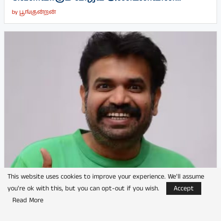
by
பூங்குன்றன்
This website uses cookies to improve your experience. We'll assume
you're ok with this, but you can opt-out if you wish.
Accept
பிரேம்ஜி அமரன் நடிக்கும் பெயரிடப்படாத
Read More
படத்தின் படப்பிடிப்பு தொடக்கம்
by
பூங்குன்றன்