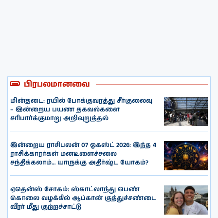
பிரபலமானவை
மின்தடை: ரயில் போக்குவரத்து சீர்குலைவு
– இன்றைய பயண தகவல்களை
சரிபார்க்குமாறு அறிவுறுத்தல்
இன்றைய ராசிபலன் 07 ஓகஸ்ட் 2026: இந்த 4
ராசிக்காரர்கள் மனஉளைச்சலை
சந்திக்கலாம்… யாருக்கு அதிர்ஷ்ட யோகம்?
ஏதென்ஸ் சோகம்: ஸ்காட்லாந்து பெண்
கொலை வழக்கில் ஆப்கான் குத்துச்சண்டை
வீரர் மீது குற்றச்சாட்டு