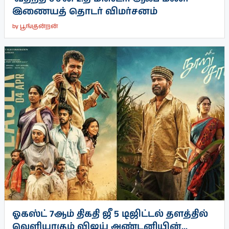
இணையத் தொடர் விமர்சனம்
by
பூங்குன்றன்
ஓகஸ்ட் 7ஆம் திகதி ஜீ 5 டிஜிட்டல் தளத்தில்
வெளியாகும் விஜய் அண்டனியின்...