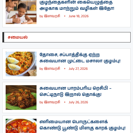
குழந்தைகளின் கையெழுத்தை
அழகாக மாற்றும் வழிகள் இதோ!
by
இளவரசி
June 18, 2026
சமையல்
தோசை, சப்பாத்திக்கு ஏற்ற
சுவையான முட்டை மசாலா குழம்பு!
by
இளவரசி
July 27, 2026
சுவையான பாரம்பரிய ரெசிபி –
செட்டிநாடு இறால் தொக்கு!
by
இளவரசி
July 26, 2026
எளிமையான பொருட்களைக்
கொண்டு பூண்டு மிளகு காரக் குழம்பு!