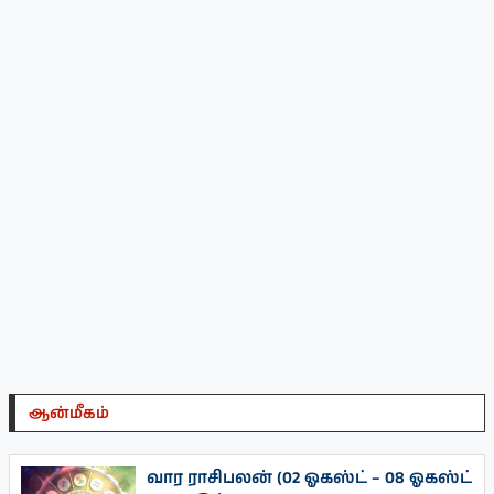
ஆன்மீகம்
வார ராசிபலன் (02 ஓகஸ்ட் – 08 ஓகஸ்ட்