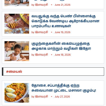
by
இளவரசி
June 21, 2026
வயதுக்கு வந்த பெண் பிள்ளைக்கு
கொடுக்க வேண்டிய ஆரோக்கியமான
பாரம்பரிய உணவுகள்
by
இளவரசி
June 19, 2026
குழந்தைகளின் கையெழுத்தை
அழகாக மாற்றும் வழிகள் இதோ!
by
இளவரசி
June 18, 2026
சமையல்
தோசை, சப்பாத்திக்கு ஏற்ற
சுவையான முட்டை மசாலா குழம்பு!
by
இளவரசி
July 27, 2026