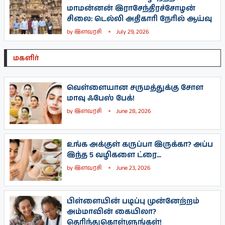
மாமன்னன் இராசேந்திரச்சோழன்
சிலை: டெல்லி அதிகாரி நேரில் ஆய்வு
by
இளவரசி
July 29, 2026
மகளிர்
வெள்ளையான சருமத்துக்கு சோள
மாவு ஃபேஸ் பேக்!
by
இளவரசி
June 28, 2026
உங்க அக்குள் கருப்பா இருக்கா? அப்ப
இந்த 5 வழிகளை ட்ரை...
by
இளவரசி
June 23, 2026
பிள்ளையின் படிப்பு முன்னேற்றம்
அம்மாவின் கையிலா?
தெரிந்துகொள்ளுங்கள்!