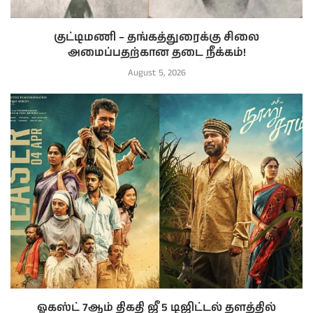
குட்டிமணி – தங்கத்துரைக்கு சிலை
அமைப்பதற்கான தடை நீக்கம்!
August 5, 2026
ஓகஸ்ட் 7ஆம் திகதி ஜீ 5 டிஜிட்டல் தளத்தில்