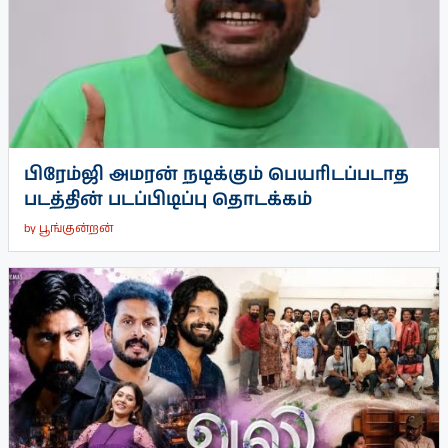
பிரேம்ஜி அமரன் நடிக்கும் பெயரிடப்படாத
படத்தின் படப்பிடிப்பு தொடக்கம்
by
பூங்குன்றன்