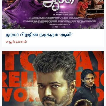
நடிகர் பிரஜின் நடிக்கும் ‘ஆலி’
by
பூங்குன்றன்