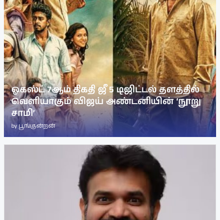
ஓகஸ்ட் 7ஆம் திகதி ஜீ 5 டிஜிட்டல் தளத்தில்
வெளியாகும் விஜய் அண்டனியின் ‘நூறு
சாமி’
by
பூங்குன்றன்