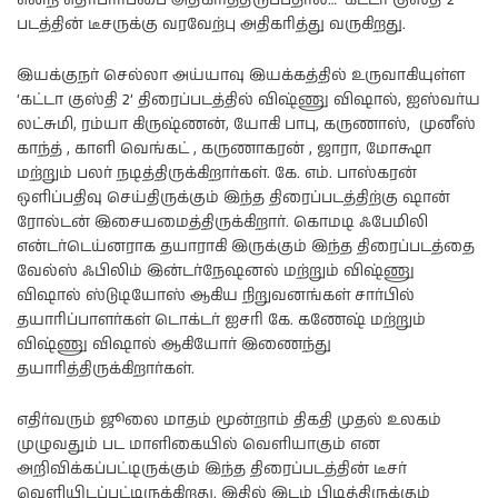
படத்தின் டீசருக்கு வரவேற்பு அதிகரித்து வருகிறது.
இயக்குநர் செல்லா அய்யாவு இயக்கத்தில் உருவாகியுள்ள
‘கட்டா குஸ்தி 2’ திரைப்படத்தில் விஷ்ணு விஷால், ஐஸ்வர்ய
லட்சுமி, ரம்யா கிருஷ்ணன், யோகி பாபு, கருணாஸ், முனீஸ்
காந்த் , காளி வெங்கட் , கருணாகரன் , ஜாரா, மோக்ஷா
மற்றும் பலர் நடித்திருக்கிறார்கள். கே. எம். பாஸ்கரன்
ஒளிப்பதிவு செய்திருக்கும் இந்த திரைப்படத்திற்கு ஷான்
ரோல்டன் இசையமைத்திருக்கிறார். கொமடி ஃபேமிலி
என்டர்டெய்னராக தயாராகி இருக்கும் இந்த திரைப்படத்தை
வேல்ஸ் ஃபிலிம் இன்டர்நேஷனல் மற்றும் விஷ்ணு
விஷால் ஸ்டுடியோஸ் ஆகிய நிறுவனங்கள் சார்பில்
தயாரிப்பாளர்கள் டொக்டர் ஐசரி கே. கணேஷ் மற்றும்
விஷ்ணு விஷால் ஆகியோர் இணைந்து
தயாரித்திருக்கிறார்கள்.
எதிர்வரும் ஜூலை மாதம் மூன்றாம் திகதி முதல் உலகம்
முழுவதும் பட மாளிகையில் வெளியாகும் என
அறிவிக்கப்பட்டிருக்கும் இந்த திரைப்படத்தின் டீசர்
வெளியிடப்பட்டிருக்கிறது. இதில் இடம் பிடித்திருக்கும்