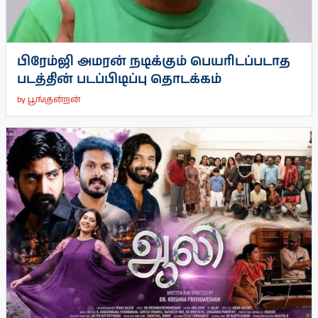
பிரேம்ஜி அமரன் நடிக்கும் பெயரிடப்படாத
படத்தின் படப்பிடிப்பு தொடக்கம்
by
பூங்குன்றன்