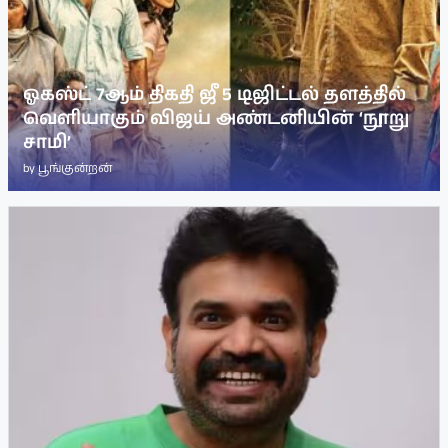
ஓகஸ்ட் 7ஆம் திகதி ஜீ 5 டிஜிட்டல் தளத்தில்
வெளியாகும் விஜய் அண்டனியின் ‘நூறு
சாமி’
by
பூங்குன்றன்