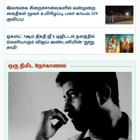
இலங்கை சிறைச்சாலைகளில் வன்முறை:
கைதிகள் மூவர் உயிரிழப்பு, பலர் காயம்; STF
குவிப்பு!
ஓகஸ்ட் 7ஆம் திகதி ஜீ 5 டிஜிட்டல் தளத்தில்
வெளியாகும் விஜய் அண்டனியின் ‘நூறு
சாமி’
ஒரு நிமிட நேர்காணல்