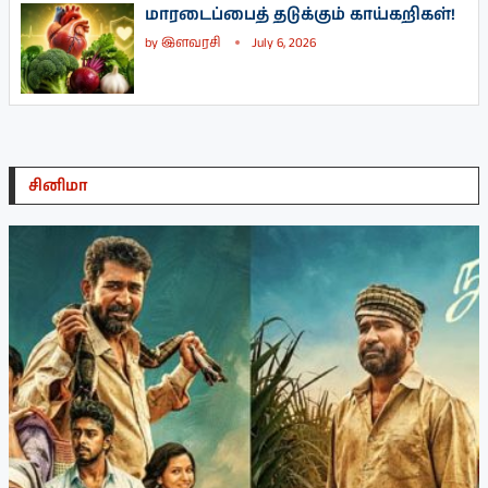
மாரடைப்பைத் தடுக்கும் காய்கறிகள்!
by
இளவரசி
July 6, 2026
சினிமா