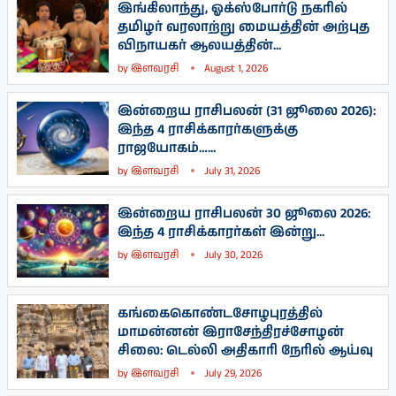
இங்கிலாந்து, ஓக்ஸ்போர்டு நகரில்
தமிழர் வரலாற்று மையத்தின் அற்புத
விநாயகர் ஆலயத்தின்...
by
இளவரசி
August 1, 2026
இன்றைய ராசிபலன் (31 ஜூலை 2026):
இந்த 4 ராசிக்காரர்களுக்கு
ராஜயோகம்…...
by
இளவரசி
July 31, 2026
இன்றைய ராசிபலன் 30 ஜூலை 2026:
இந்த 4 ராசிக்காரர்கள் இன்று...
by
இளவரசி
July 30, 2026
கங்கைகொண்டசோழபுரத்தில்
மாமன்னன் இராசேந்திரச்சோழன்
சிலை: டெல்லி அதிகாரி நேரில் ஆய்வு
by
இளவரசி
July 29, 2026